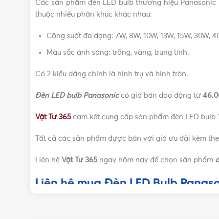
Các sản phẩm đèn LED bulb thương hiệu Panasonic m
thuộc nhiều phân khúc khác nhau:
Công suất đa dạng: 7W, 8W, 10W, 13W, 15W, 30W, 
Màu sắc ánh sáng: trắng, vàng, trung tính.
Có 2 kiểu dáng chính là hình trụ và hình tròn.
Đèn LED bulb Panasonic
có giá bán dao động từ
46.0
Vật Tư 365
cam kết cung cấp sản phẩm đèn LED bulb 1
Tất cả các sản phẩm được bán với giá ưu đãi kèm the
Liên hệ
Vật Tư 365
ngay hôm nay để chọn sản phẩm
đ
Liên hệ mua Đèn LED Bulb Panason
Vui lòng liên hệ Vật Tư 365 theo các kênh bên dư
được phục vụ!