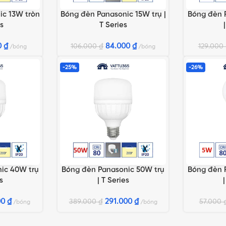
ic 13W tròn
Bóng đèn Panasonic 15W trụ |
Bóng đèn 
ỌN
LỰA CHỌN TÙY CHỌN
LỰA CHỌN 
s
T Series
0
₫
84.000
₫
106.000
₫
129.000
bóng
bóng
-25%
-26%
ic 40W trụ
Bóng đèn Panasonic 50W trụ
Bóng đèn 
ỌN
LỰA CHỌN TÙY CHỌN
LỰA CHỌN 
s
| T Series
|
00
₫
291.000
₫
389.000
₫
57.000
bóng
bóng