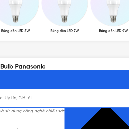
Bóng đèn LED 5W
Bóng đèn LED 7W
Bóng đèn LED 9W
Bulb Panasonic
 Uy tín, Giá tốt
NHẤN ĐỂ ĐỌC TIẾP (THU G
à sử dụng công nghệ chiếu sáng LED tiên tiến nhất của Nhật B