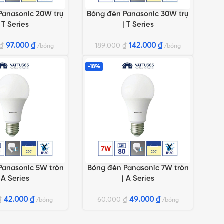
Panasonic 20W trụ
Bóng đèn Panasonic 30W trụ
TÙY CHỌN
LỰA CHỌN TÙY CHỌN
| T Series
| T Series
97.000
₫
142.000
₫
₫
189.000
₫
bóng
bóng
-18%
Panasonic 5W tròn
Bóng đèn Panasonic 7W tròn
TÙY CHỌN
LỰA CHỌN TÙY CHỌN
 A Series
| A Series
42.000
₫
49.000
₫
₫
60.000
₫
bóng
bóng