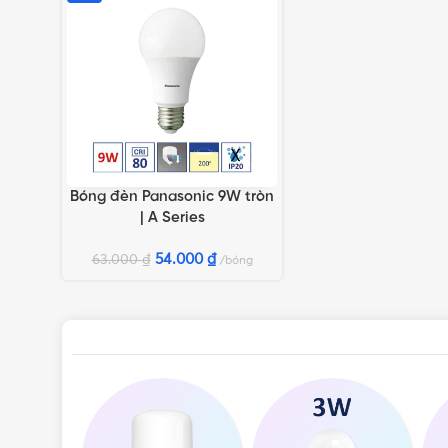
Bóng đèn Panasonic 9W tròn
LỰA CHỌN TÙY CHỌN
| A Series
54.000
₫
63.000
₫
bóng