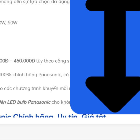
ang đến sự lựa chọn đa dạng cho người tiêu dùng bởi thiết kế
40W, 60W
00Đ – 450.000Đ
tùy theo công suất và kiểu dáng đèn.
00% chính hãng Panasonic, có đầy đủ chứng từ nhập khẩu và c
o các chương trình khuyến mãi nhằm mang lại giá tốt nhất cho 
èn LED bulb Panasonic
cho không gian nhà của quý khách thêm 
ic Chính hãng, Uy tín, Giá tốt
ới để được tư vấn mua sản phẩm Đèn LED Bulb Panasonic Chí