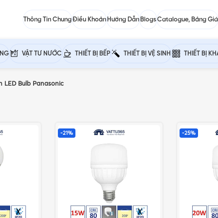
Thông Tin Chung
Điều Khoản
Hướng Dẫn
Blogs
Catalogue, Bảng Giá
ỰNG
VẬT TƯ NƯỚC
THIẾT BỊ BẾP
THIẾT BỊ VỆ SINH
THIẾT BỊ K
n LED Bulb Panasonic
-21%
-25%