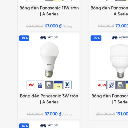
Bóng đèn Panasonic 11W tròn
Bóng đèn Panason
LỰA CHỌN TÙY CHỌN
LỰA CHỌN TÙY CH
| A Series
| A Serie
67.000
₫
79.00
80.000
₫
97.000
₫
bóng
-18%
-25%
Bóng đèn Panasonic 3W tròn
Bóng đèn Panason
LỰA CHỌN TÙY CHỌN
LỰA CHỌN TÙY CH
| A Series
| T Serie
37.000
₫
191.0
45.000
₫
255.000
₫
bóng
-14%