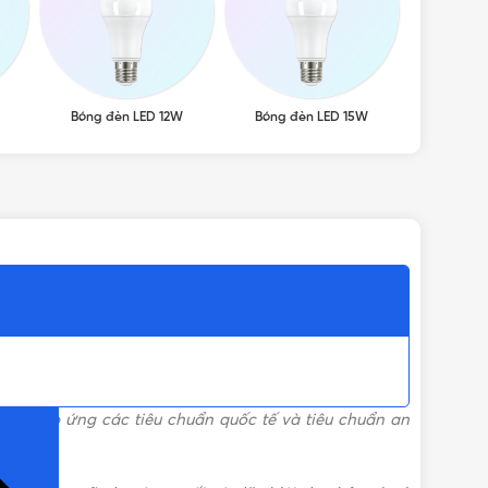
Bóng đèn LED 12W
Bóng đèn LED 15W
Bóng đ
ỌN)
ản, đáp ứng các tiêu chuẩn quốc tế và tiêu chuẩn an