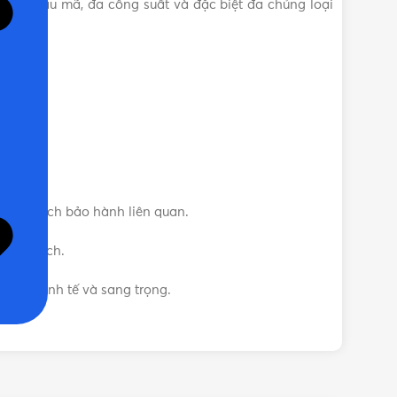
 đa mẫu mã, đa công suất và đặc biệt đa chủng loại
hính sách bảo hành liên quan.
quý khách.
phần tinh tế và sang trọng.
nh hãng, Uy tín, Giá tốt. Vật Tư 365 rất hân hạnh