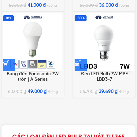
41.000
₫
36.000
₫
56.700
₫
56.000
₫
bóng
bóng
-18%
-30%
Bóng đèn Panasonic 7W
Đèn LED Bulb 7W MPE
tròn | A Series
LBD3-7
49.000
₫
39.690
₫
60.000
₫
56.700
₫
bóng
bóng