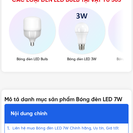
CÁC LOẠI ĐÈN LED BULB TẠI VẬT TƯ 365
Bóng đèn LED Bulb
Bóng đèn LED 3W
Bóng đèn
Mô tả danh mục sản phẩm Bóng đèn LED 7W
Nội dung chính
Liên hệ mua Bóng đèn LED 7W Chính hãng, Uy tín, Giá tốt