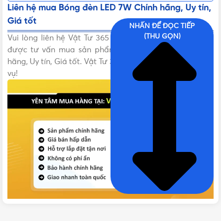
Liên hệ mua Bóng đèn LED 7W Chính hãng, Uy tín,
Giá tốt
NHẤN ĐỂ ĐỌC TIẾP
(THU GỌN)
Vui lòng liên hệ Vật Tư 365 theo các kênh bên dưới để
được tư vấn mua sản phẩm Bóng đèn LED 7W Chính
hãng, Uy tín, Giá tốt. Vật Tư 365 rất hân hạnh được phục
vụ!