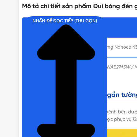
Mô tả chi tiết sản phẩm Đui bóng đè
NHẤN ĐỂ ĐỌC TIẾP (THU GỌN)
Nội dung chính
Liên hệ mua Đui bóng đèn gắn tường Nanoco 45
Đui bóng đèn gắn tường Nanoco 45 độ NAE2745W /
được tư vấn đặt hàng nhanh chóng.
Liên hệ mua Đui bóng đèn gắn tườn
Vui lòng liên hệ Vật Tư 365 theo các kênh bên
với giá tốt nhất nhé! Rất hân hạnh được phục vụ Q