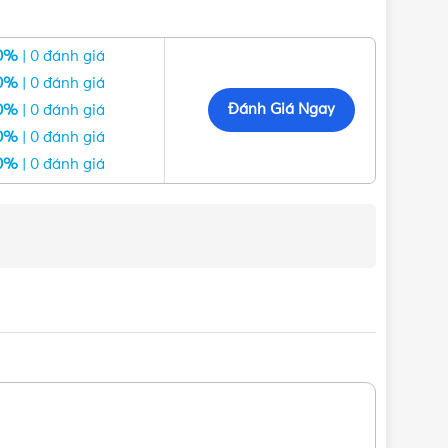
0%
| 0 đánh giá
0%
| 0 đánh giá
Đánh Giá Ngay
0%
| 0 đánh giá
ư Panasonic, Nanoco, MPE, Schneider, Sino Vanlock,
0%
| 0 đánh giá
hàng nhanh ở các tỉnh đáp cùng nhiều chương trình
0%
| 0 đánh giá