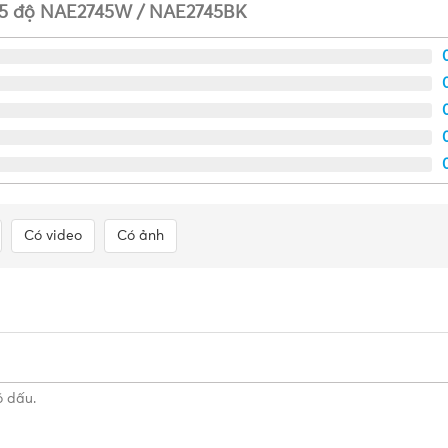
45 độ NAE2745W / NAE2745BK
Tân, TPHCM
(
Click xem đường
)
 dụng và công nghiệp tại TP.HCM từ các thương hiệu uy tín nh
ư 365
Cam kết sản phẩm chính hãng, mức giá tốt, hỗ trợ giao 
Có video
Có ảnh