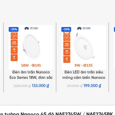
-36%
-36%
Đèn âm trần Nanoco
Đèn LED âm trần siêu
LỰA CHỌN TÙY CHỌN
LỰA CHỌN TÙY CHỌN
Eco Series 18W, đơn sắc
mỏng cảm biến Nanoco
| NED186, NED184,
9W, đơn sắc | NSD096S,
133.000
₫
199.000
₫
208.000
₫
311.000
₫
NED183
NSD093S
gắn tường Nanoco 45 độ NAE2745W / NAE2745BK