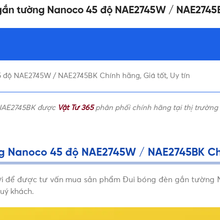
n gắn tường Nanoco 45 độ NAE2745W / NAE2745
 độ NAE2745W / NAE2745BK Chính hãng, Giá tốt, Uy tín
 NAE2745BK được
Vật Tư 365
phân phối chính hãng tại thị trường 
g Nanoco 45 độ NAE2745W / NAE2745BK Chín
 dưới để được tư vấn mua sản phẩm Đui bóng đèn gắn tườn
uý khách.