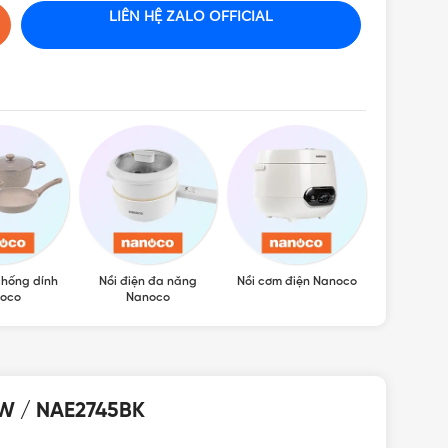
LIÊN HỆ ZALO OFFICIAL
chống dính
Nồi điện đa năng
Nồi cơm điện Nanoco
Bình thủy 
oco
Nanoco
IỆP
5W / NAE2745BK