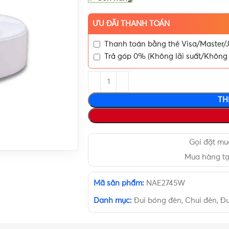
ƯU ĐÃI THANH TOÁN
Thanh toán bằng thẻ Visa/Master/J
Trả góp 0% (Không lãi suất/Không 
TH
Gọi đặt m
Mua hàng t
Mã sản phẩm:
NAE2745W
Danh mục:
Đui bóng đèn, Chui đèn, Đu