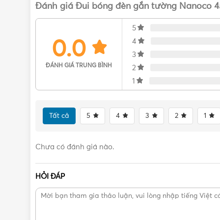
Email:
cskh@vattu365.com
Đánh giá Đui bóng đèn gắn tường Nanoco 
Website:
https://vattu365.com/
5
0.0
4
Showroom:
13 đường số 7, P. An Lạc A, Q. Bình 
3
Vật Tư 365
là Nhà phân phối thiết bị điện nước dân
ĐÁNH GIÁ TRUNG BÌNH
2
Bình Minh, Minh Hòa, Hoa Sen, Tiền Phong,...
Vật T
1
hấp dẫn ứng nhu cầu của khách hàng.
Tất cả
5
4
3
2
1
Chưa có đánh giá nào.
HỎI ĐÁP