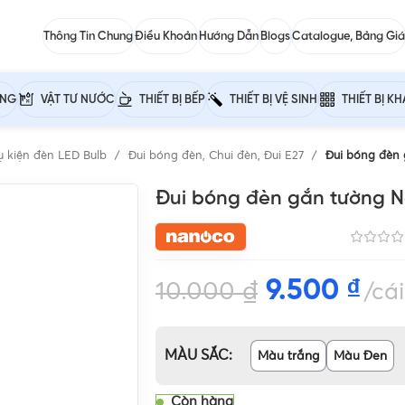
Thông Tin Chung
Điều Khoản
Hướng Dẫn
Blogs
Catalogue, Bảng Giá
ỰNG
VẬT TƯ NƯỚC
THIẾT BỊ BẾP
THIẾT BỊ VỆ SINH
THIẾT BỊ K
ụ kiện đèn LED Bulb
Đui bóng đèn, Chui đèn, Đui E27
Đui bóng đèn
Đui bóng đèn gắn tường 
9.500
₫
10.000
₫
cái
MÀU SẮC
Màu trắng
Màu Đen
Còn hàng