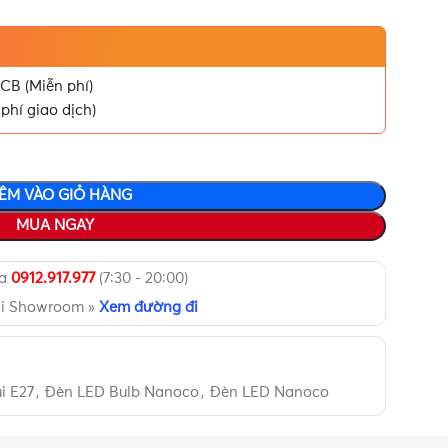
CB (Miễn phí)
phí giao dịch)
ÊM VÀO GIỎ HÀNG
MUA NGAY
ua
0912.917.977
(7:30 - 20:00)
ại Showroom »
Xem đường đi
i E27
,
Đèn LED Bulb Nanoco
,
Đèn LED Nanoco