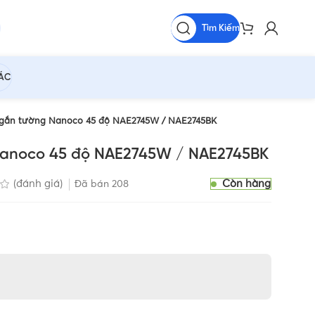
Tìm Kiếm
HÁC
 gắn tường Nanoco 45 độ NAE2745W / NAE2745BK
Nanoco 45 độ NAE2745W / NAE2745BK
Còn hàng
(đánh giá)
Đã bán
208