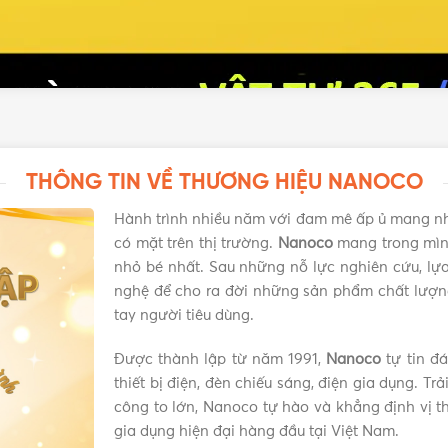
THÔNG TIN VỀ THƯƠNG HIỆU NANOCO
Hành trình nhiều năm với đam mê ấp ủ mang n
có mặt trên thị trường.
Nanoco
mang trong mình
nhỏ bé nhất. Sau những nỗ lực nghiên cứu, lựa 
nghệ để cho ra đời những sản phẩm chất lượn
tay người tiêu dùng.
Được thành lập từ năm 1991,
Nanoco
tự tin đ
thiết bị điện, đèn chiếu sáng, điện gia dụng. Tr
công to lớn, Nanoco tự hào và khẳng định vị th
gia dụng hiện đại hàng đầu tại Việt Nam.