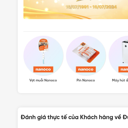
Vợt muỗi Nanoco
Pin Nanoco
Máy hút 
VẬ
Đánh giá thực tế của Khách hàng về 
Hotline:
0912917977