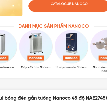
CATALOGUE NANOCO
DANH MỤC SẢN PHẨM NANOCO
ẩm Nanoco
Máy sưởi dầu Nanoco
Tủ sấy quần áo Nanoco
Nồi chảo 
Nan
T TƯ 365 - NHÀ PHÂN PHỐI THIẾT BỊ ĐIỆN NƯỚC CHUYÊN NGH
Đui bóng đèn gắn tường Nanoco 45 độ NAE274