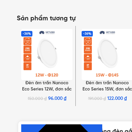
Sản phẩm tương tự
-36%
-36%
Đèn âm trần Nanoco
Đèn âm trần Nanoco
LỰA CHỌN TÙY CHỌN
LỰA CHỌN TÙY CHỌN
Eco Series 12W, đơn sắc
Eco Series 15W, đơn sắc
| NED126, NED124,
| NED156, NED154,
96.000
₫
122.000
₫
150.000
₫
191.000
₫
NED123
NED153
NHẤN ĐỂ XEM TIẾP (THU GỌN)
Thông số kỹ thuật của Đui bóng đèn 