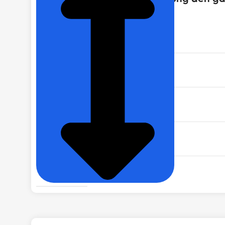
MÃ SẢN PHẨM
GÓC CHIẾU
TẦN SỐ
XUẤT XỨ
ĐÓNG GÓI
THƯƠNG HIỆU