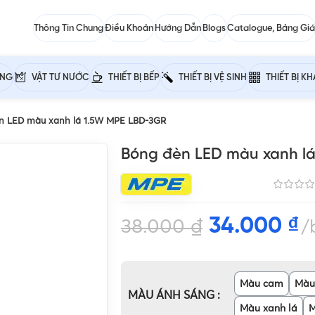
Thông Tin Chung
Điều Khoản
Hướng Dẫn
Blogs
Catalogue, Bảng Giá
ỰNG
VẬT TƯ NƯỚC
THIẾT BỊ BẾP
THIẾT BỊ VỆ SINH
THIẾT BỊ K
n LED màu xanh lá 1.5W MPE LBD-3GR
Bóng đèn LED màu xanh l
34.000
₫
38.000
₫
Màu cam
Màu
MÀU ÁNH SÁNG
Màu xanh lá
M