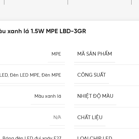
àu xanh lá 1.5W MPE LBD-3GR
MÃ SẢN PHẨM
MPE
CÔNG SUẤT
 LED
,
Đèn LED MPE
,
Đèn MPE
NHIỆT ĐỘ MÀU
Màu xanh lá
CHẤT LIỆU
N/A
LOẠI CHIP LED
n
,
Bóng đèn LED đui xoáy E27