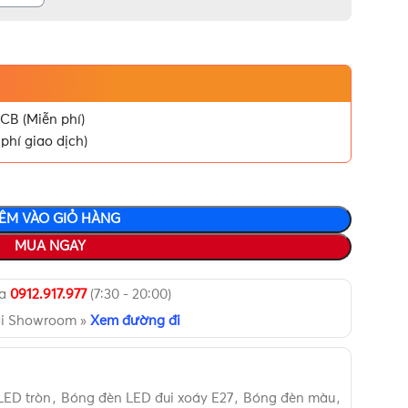
CB (Miễn phí)
phí giao dịch)
ÊM VÀO GIỎ HÀNG
MUA NGAY
ua
0912.917.977
(7:30 - 20:00)
ại Showroom »
Xem đường đi
LED tròn
,
Bóng đèn LED đui xoáy E27
,
Bóng đèn màu
,