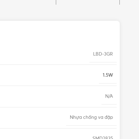
LBD-3GR
1.5W
N/A
Nhựa chống va đập
SMD2835