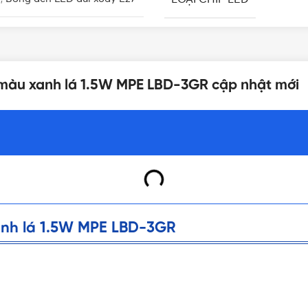
KÍCH THƯỚC
100-265VAC
 màu xanh lá 1.5W MPE LBD-3GR cập nhật mới
TIÊU CHUẨN
Đui đèn E27
HỆ SỐ CÔNG SUẤT (PF)
Ra80
TUỔI THỌ
N/A
nh lá 1.5W MPE LBD-3GR
XUẤT XỨ
1 cái/hộp
BẢNG GIÁ
12 tháng