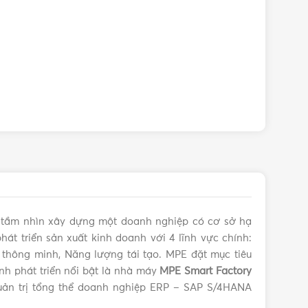
 Uy tín
lá 1.5W MPE LBD-3GR chính hãng với giá tốt nhất
i tầm nhìn xây dựng một doanh nghiệp có cơ sở hạ
hát triển sản xuất kinh doanh với 4 lĩnh vực chính:
iện thông minh, Năng lượng tái tạo. MPE đặt mục tiêu
ình phát triển nổi bật là nhà máy
MPE Smart Factory
ản trị tổng thể doanh nghiệp ERP – SAP S/4HANA