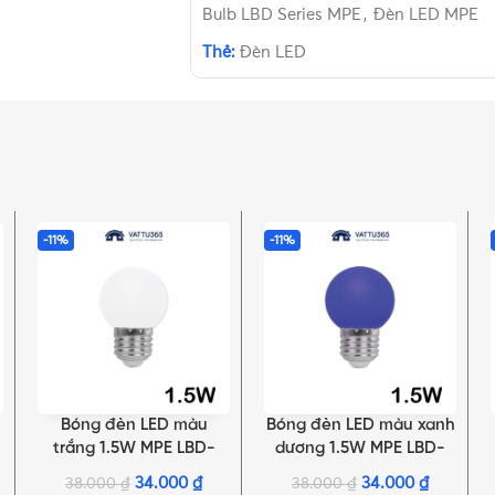
Bulb LBD Series MPE
,
Đèn LED MPE
Thẻ:
Đèn LED
-11%
-11%
Bóng đèn LED màu
Bóng đèn LED màu xanh
THÊM VÀO GIỎ HÀNG
THÊM VÀO GIỎ HÀNG
trắng 1.5W MPE LBD-
dương 1.5W MPE LBD-
3MK
3BL
34.000
₫
34.000
₫
38.000
₫
38.000
₫