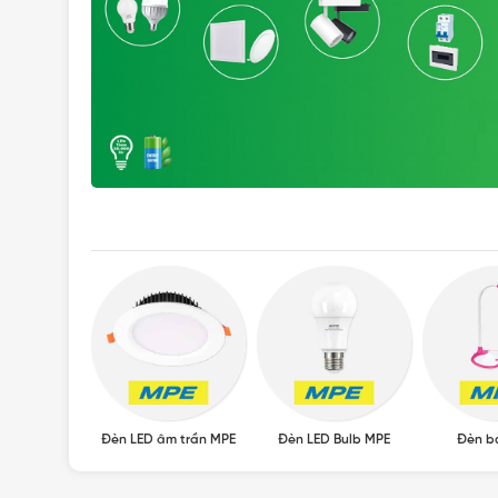
ED MPE
Đèn LED âm trần MPE
Đèn LED Bulb MPE
Đèn b