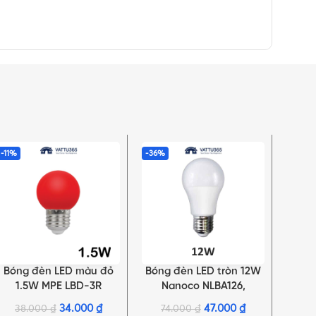
-11%
-36%
-36%
Bóng đèn LED màu đỏ
Bóng đèn LED tròn 12W
Bóng
THÊM VÀO GIỎ HÀNG
LỰA CHỌN TÙY CHỌN
LỰA C
1.5W MPE LBD-3R
Nanoco NLBA126,
Na
NLBA123
34.000
₫
47.000
₫
38.000
₫
74.000
₫
18