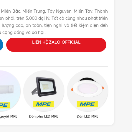
 Miền Bắc, Miền Trung, Tây Nguyên, Miền Tây, Thành
phối, trên 5.000 đại lý. Tất cả cùng nhau phát triển
lượng cao, an toàn, tiện nghi và tiết kiệm điện đến
a cộng đồng và xã hội.
LIÊN HỆ ZALO OFFICIAL
guyệt MPE
Đèn pha LED MPE
Đèn LED MPE
Đèn LED â