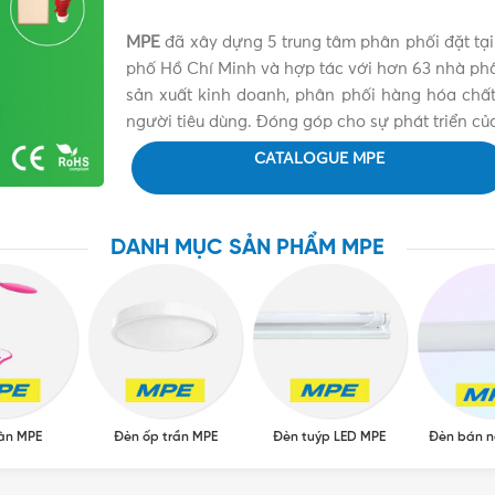
MPE
đã xây dựng 5 trung tâm phân phối đặt tại
phố Hồ Chí Minh và hợp tác với hơn 63 nhà phân 
sản xuất kinh doanh, phân phối hàng hóa chất 
người tiêu dùng. Đóng góp cho sự phát triển củ
CATALOGUE MPE
DANH MỤC SẢN PHẨM MPE
àn MPE
Đèn ốp trần MPE
Đèn tuýp LED MPE
Đèn bán n