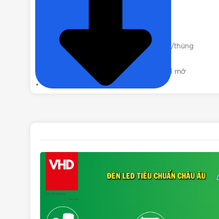
Đui đèn: E27
Tuổi thọ bóng: 30.000 giờ
Size: Ø45mm x 70 mm
Quy cách đóng gói: 1 cái/hộp, 100 cái/thùng
Tiêu chuẩn châu Âu CE-RoHS
Instant Light 0s 100% Sáng tức thì khi mở
Vỏ đèn bằng nhựa chống va đập.
Màu xanh lá
phù hợp sử dụng tại quán café, cửa hàng 
Liên hệ mua Bóng đèn LED màu xanh 
Vui lòng liên hệ Vật Tư 365 theo các kênh bên 
nhé! Rất hân hạnh được phục vụ Quý khách.