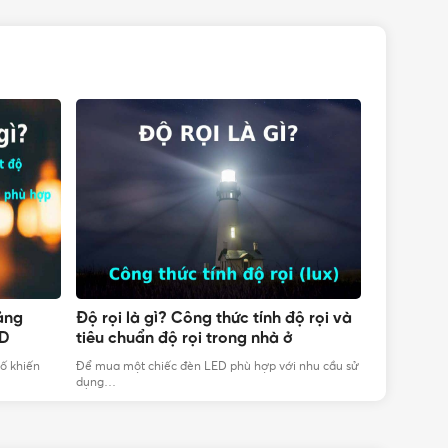
Bảng
Độ rọi là gì? Công thức tính độ rọi và
15 thông 
IỆP
ED
tiêu chuẩn độ rọi trong nhà ở
cần biết 
ố khiến
Để mua một chiếc đèn LED phù hợp với nhu cầu sử
Khi chọn mua
dụng…
tiêu dùng…