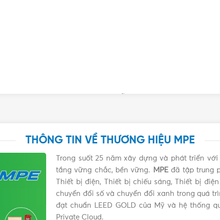
thời trang, trang trí vào các dịp lễ, tết.
lá 1.5W MPE LBD-3GR Chính hãng, Giá tốt,
THÔNG TIN VỀ THƯƠNG HIỆU MPE
dưới để được tư vấn mua sản phẩm Bóng đèn LED màu xanh 
Trong suốt 25 năm xây dựng và phát triển vớ
tầng vững chắc, bền vững.
MPE
đã tập trung p
Thiết bị điện, Thiết bị chiếu sáng, Thiết bị đ
chuyển đổi số và chuyển đổi xanh trong quá tr
đạt chuẩn LEED GOLD của Mỹ và hệ thống qu
Private Cloud.