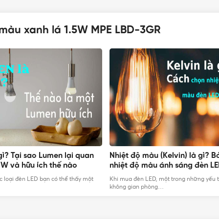
 màu xanh lá 1.5W MPE LBD-3GR
gì? Tại sao Lumen lại quan
Nhiệt độ màu (Kelvin) là gì? 
T TƯ 365 - NHÀ PHÂN PHỐI THIẾT BỊ ĐIỆN NƯỚC CHUYÊN NGH
 W và hữu ích thế nào
nhiệt độ màu ánh sáng đèn L
c loại đèn LED bạn có thể thấy một
Khi mua đèn LED, một trong những yếu t
không gian phòng…