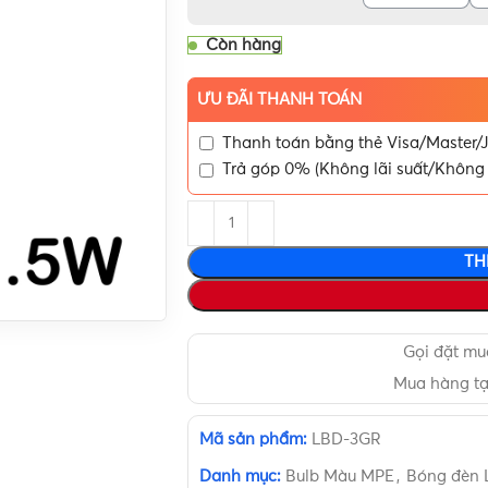
Còn hàng
ƯU ĐÃI THANH TOÁN
Thanh toán bằng thẻ Visa/Master/J
Trả góp 0% (Không lãi suất/Không 
TH
Gọi đặt m
Mua hàng t
Mã sản phẩm:
LBD-3GR
Danh mục:
Bulb Màu MPE
,
Bóng đèn 