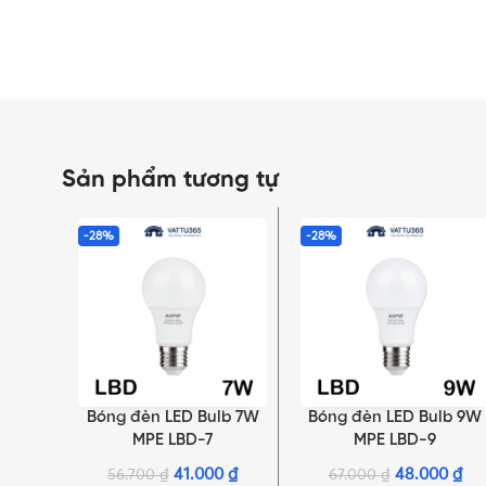
Sản phẩm tương tự
-28%
-28%
Bóng đèn LED Bulb 7W
Bóng đèn LED Bulb 9W
LỰA CHỌN TÙY CHỌN
LỰA CHỌN TÙY CHỌN
MPE LBD-7
MPE LBD-9
41.000
₫
48.000
₫
56.700
₫
67.000
₫