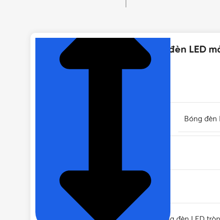
NHẤN ĐỂ XEM TIẾP (THU GỌN)
Thông số kỹ thuật của Bóng đèn LED m
THƯƠNG HIỆU
LOẠI
Bóng đèn
MÀU ÁNH SÁNG
QUANG THÔNG (ĐỘ SÁNG)
LOẠI BÓNG ĐÈN
Bóng đèn LED trò