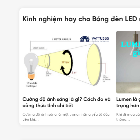
Kinh nghiệm hay cho Bóng đèn LED
cấp bảo
Cường độ ánh sáng là gì? Cách đo và
Lumen là 
VẬ
công thức tính chi tiết
trọng hơn
Hotline:
0912917977
 đèn ngoài
Cường độ ánh sáng là một trong những yếu tố đầu
Khi đi mua cá
tiên khi…
thông…
Email:
cskh@vattu365.com