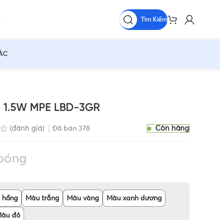
Tìm Kiếm
HÁC
á 1.5W MPE LBD-3GR
Còn hàng
(đánh giá)
Đã bán
378
bóng
 hồng
Màu trắng
Màu vàng
Màu xanh dương
àu đỏ