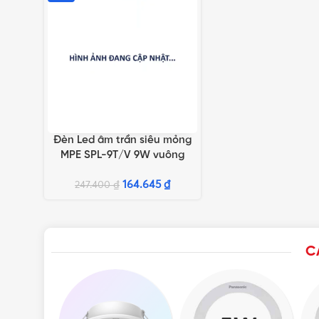
Đèn Led âm trần siêu mỏng
THÊM VÀO GIỎ HÀNG
MPE SPL-9T/V 9W vuông
164.645
₫
247.400
₫
C