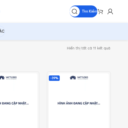
Tìm Kiếm
HÁC
Hiển thị tất cả 11 kết quả
-39%