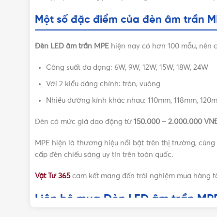
Một số đặc điểm của đèn âm trần 
Đèn LED âm trần MPE
hiện nay có hơn 100 mẫu, nên c
Công suất đa dạng: 6W, 9W, 12W, 15W, 18W, 24W
Với 2 kiểu dáng chính: tròn, vuông
Nhiều đường kính khác nhau: 110mm, 118mm, 120
Đèn có mức giá dao động từ
150.000 – 2.000.000 VN
MPE hiện là thương hiệu nổi bật trên thị trường, cù
cấp đèn chiếu sáng uy tín trên toàn quốc.
Vật Tư 365
cam kết mang đến trải nghiệm mua hàng tố
Liên hệ mua Đèn LED âm trần MPE 
Vui lòng liên hệ Vật Tư 365 theo các kênh bên d