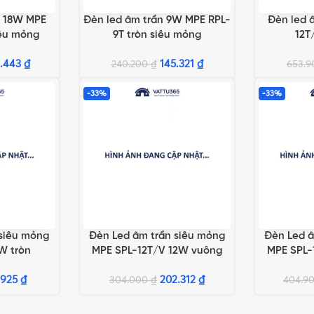
n 18W MPE
Đèn led âm trần 9W MPE RPL-
Đèn led 
G
THÊM VÀO GIỎ HÀNG
THÊM VÀO 
iêu mỏng
9T tròn siêu mỏng
12T
3.443
₫
145.321
₫
240.200
₫
653.
-33%
-33%
 siêu mỏng
Đèn Led âm trần siêu mỏng
Đèn Led â
G
THÊM VÀO GIỎ HÀNG
THÊM VÀO 
W tròn
MPE SPL-12T/V 12W vuông
MPE SPL-
.925
₫
202.312
₫
304.000
₫
404.9