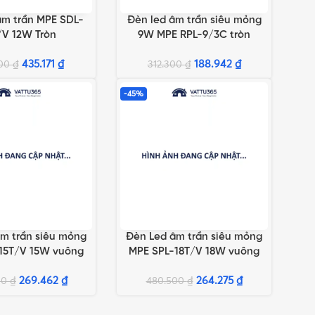
âm trần MPE SDL-
Đèn led âm trần siêu mỏng
GIỎ HÀNG
THÊM VÀO GIỎ HÀNG
/V 12W Tròn
9W MPE RPL-9/3C tròn
435.171
₫
188.942
₫
900
₫
312.300
₫
-45%
m trần siêu mỏng
Đèn Led âm trần siêu mỏng
GIỎ HÀNG
THÊM VÀO GIỎ HÀNG
15T/V 15W vuông
MPE SPL-18T/V 18W vuông
269.462
₫
264.275
₫
00
₫
480.500
₫