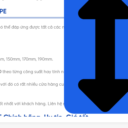
MPE
ó thể đáp ứng được tất cả các nhu cầu sử dụng của người dùng
mm, 150mm, 170mm, 190mm.
Đ
theo từng công suất hay tính năng đặc trưng khác nhau.
ng với đó có rất nhiều cửa hàng cung cấp sản phẩm của thương h
t nhất với khách hàng. Liên hệ ngay để nhận được tư vấn miễn 
Chính hãng, Uy tín, Giá tốt
ưới để được tư vấn mua sản phẩm Đèn LED âm trần MPE Chín