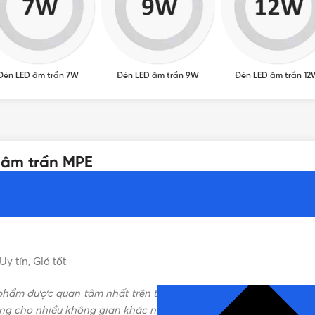
Đèn LED âm trần 7W
Đèn LED âm trần 9W
Đèn LED âm trần 12
 âm trần MPE
 tín, Giá tốt
NHẤN ĐỂ ĐỌC TIẾP (THU G
hẩm được quan tâm nhất trên thị trường đèn chiếu sáng hiện na
dụng cho nhiều không gian khác nhau.