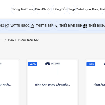
Thông Tin Chung
Điều Khoản
Hướng Dẫn
Blogs
Catalogue, Bảng Giá
ỰNG
VẬT TƯ NƯỚC
THIẾT BỊ BẾP
THIẾT BỊ VỆ SINH
THIẾT BỊ K
ght
Đèn LED âm trần MPE
-40%
-33%