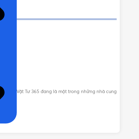
:
iệu này. Vật Tư 365 đang là một trong những nhà cung
phí:
h hãng, Uy tín, Giá tốt. Vật Tư 365 rất hân hạnh