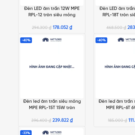
Đèn LED âm trần 12W MPE
Đèn LED âm trầ
THÊM VÀO GIỎ HÀNG
THÊM VÀO GIỎ HÀN
RPL-12 tròn siêu mỏng
RPL-18T tròn s
178.052
₫
28
294.300
₫
468.500
₫
-40%
-40%
Đèn led âm trần siêu mỏng
Đèn led âm trần
THÊM VÀO GIỎ HÀNG
THÊM VÀO GIỎ HÀN
MPE RPL-15T 15W tròn
MPE RPL-6T 6
239.822
₫
111
396.400
₫
185.000
₫
-33%