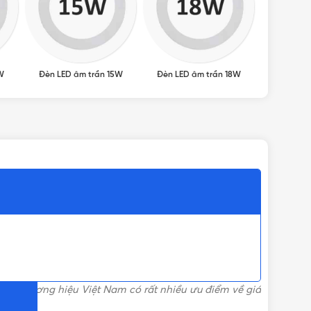
W
Đèn LED âm trần 15W
Đèn LED âm trần 18W
Đèn LED â
ỌN)
y. Thương hiệu Việt Nam có rất nhiều ưu điểm về giá