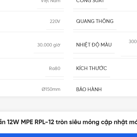
CÔNG SUẤT
Việt Nam
QUANG THÔNG
220V
300
NHIỆT ĐỘ MÀU
30.000 giờ
KÍCH THƯỚC
Ra80
BẢO HÀNH
Ø150mm
MPE
ần 12W MPE RPL-12 tròn siêu mỏng cập nhật mớ