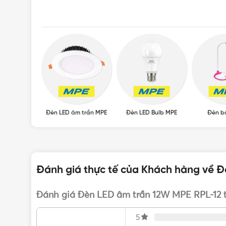
Đèn Led âm trần MPE
là dòng đèn được tìm kiếm n
thế…
Thiết kế dạng đèn tròn, âm trần, giúp tiết kiệm di
bạn.
ED MPE
Đèn LED âm trần MPE
Đèn LED Bulb MPE
Đèn b
Đánh giá thực tế của Khách hàng về Đ
Đánh giá Đèn LED âm trần 12W MPE RPL-12 
5