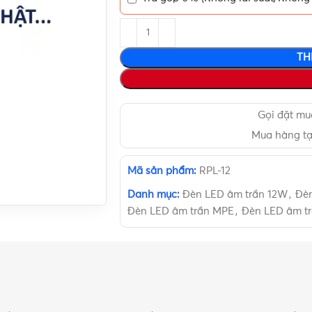
TH
Gọi đặt m
Mua hàng t
Mã sản phẩm:
RPL-12
Danh mục:
Đèn LED âm trần 12W
,
Đèn
Đèn LED âm trần MPE
,
Đèn LED âm tr