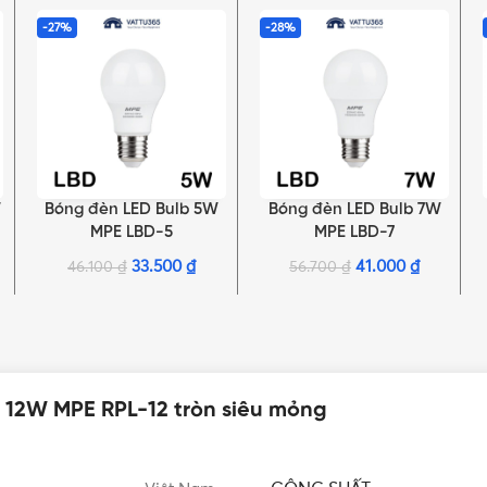
-27%
-28%
W
Bóng đèn LED Bulb 5W
Bóng đèn LED Bulb 7W
LỰA CHỌN TÙY CHỌN
LỰA CHỌN TÙY CHỌN
MPE LBD-5
MPE LBD-7
33.500
₫
41.000
₫
46.100
₫
56.700
₫
 12W MPE RPL-12 tròn siêu mỏng