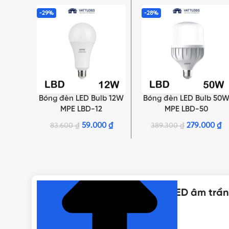
-29%
-28%
Bóng đèn LED Bulb 12W
Bóng đèn LED Bulb 50
LỰA CHỌN TÙY CHỌN
LỰA CHỌN TÙY CHỌN
MPE LBD-12
MPE LBD-50
59.000
₫
279.000
₫
83.600
₫
389.300
₫
NHẤN ĐỂ XEM TIẾP (THU GỌN)
Thông số kỹ thuật của Đèn LED âm trần