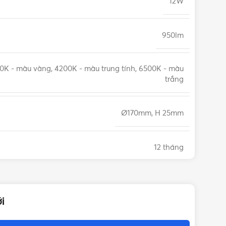
12W
950lm
0K - màu vàng, 4200K - màu trung tính, 6500K - màu
trắng
Ø170mm, H 25mm
12 tháng
i