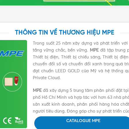
THÔNG TIN VỀ THƯƠNG HIỆU MPE
Trong suốt 25 năm xây dựng và phát triển vớ
tầng vững chắc, bền vững.
MPE
đã tập trung p
Thiết bị điện, Thiết bị chiếu sáng, Thiết bị đ
chuyển đổi số và chuyển đổi xanh trong quá tr
đạt chuẩn LEED GOLD của Mỹ và hệ thống qu
Private Cloud.
MPE
đã xây dựng 5 trung tâm phân phối đặt tại
phố Hồ Chí Minh và hợp tác với hơn 63 nhà phân 
sản xuất kinh doanh, phân phối hàng hóa chất 
người tiêu dùng. Đóng góp cho sự phát triển củ
CATALOGUE MPE