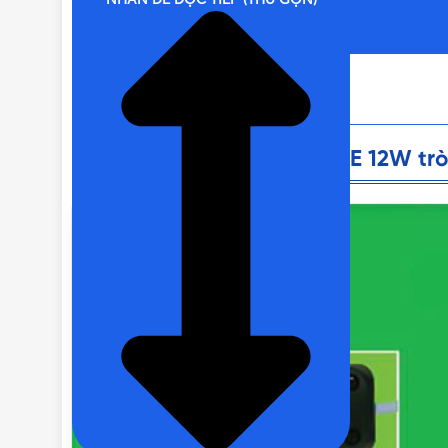
NHẤN ĐỂ ĐỌC TIẾP (THU GỌN)
Nội dung chính
Đèn LED Panel âm trần MPE 12W tròn