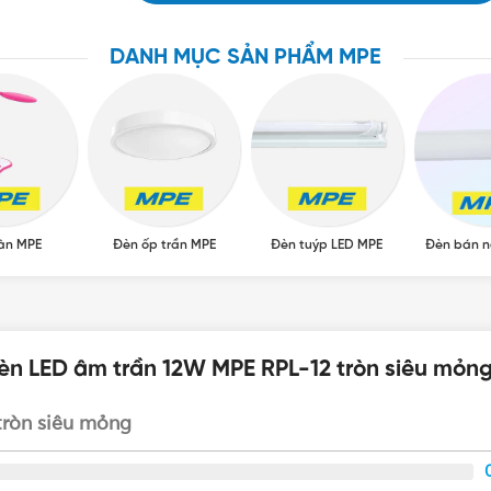
Cấu tạo đèn led âm trần MPE
DANH MỤC SẢN PHẨM MPE
hiều nhất hiện nay với nhiều ưu điểm như thiết kế siêu mỏ
ện tích lắp đặt vô cùng hiệu quả. Đồng thời, mang lại cảm giá
àn MPE
Đèn ốp trần MPE
Đèn tuýp LED MPE
Đèn bán n
èn LED âm trần 12W MPE RPL-12 tròn siêu mỏn
tròn siêu mỏng