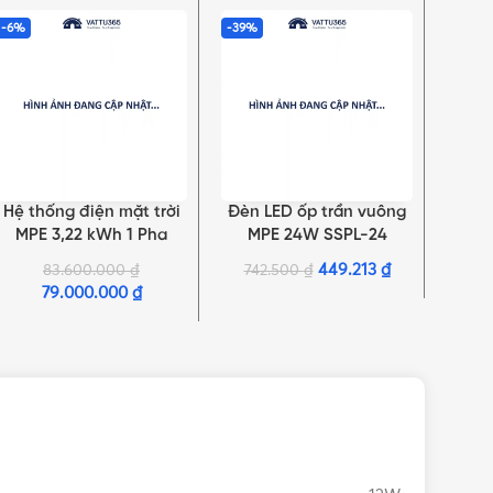
-6%
-39%
-33%
Hệ thống điện mặt trời
Đèn LED ốp trần vuông
Đèn 
THÊM VÀO GIỎ HÀNG
THÊM VÀO GIỎ HÀNG
THÊM 
MPE 3,22 kWh 1 Pha
MPE 24W SSPL-24
á
449.213
₫
83.600.000
₫
742.500
₫
76
79.000.000
₫