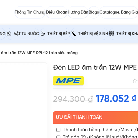
Thông Tin Chung
Điều Khoản
Hướng Dẫn
Blogs
Catalogue, Bảng Giá
ỰNG
VẬT TƯ NƯỚC
THIẾT BỊ BẾP
THIẾT BỊ VỆ SINH
THIẾT BỊ K
 âm trần 12W MPE RPL-12 tròn siêu mỏng
Đèn LED âm trần 12W MPE 
178.052
₫
294.300
₫
ƯU ĐÃI THANH TOÁN
Thanh toán bằng thẻ Visa/Master/J
Trả góp 0% (Không lãi suất/Không 