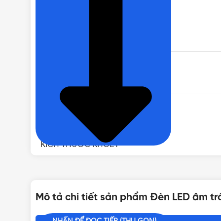
XUẤT XỨ
ĐIỆN ÁP
TUỔI THỌ
CRI
KÍCH THƯỚC KHOÉT
THƯƠNG HIỆU
Mô tả chi tiết sản phẩm Đèn LED âm tr