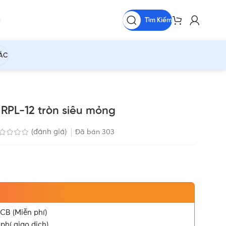
Tìm Kiếm
HÁC
RPL-12 tròn siêu mỏng
(đánh giá)
Đã bán
303
CB (Miễn phí)
phí giao dịch)