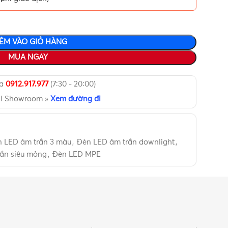
ÊM VÀO GIỎ HÀNG
MUA NGAY
ua
0912.917.977
(7:30 - 20:00)
ại Showroom »
Xem đường đi
 LED âm trần 3 màu
,
Đèn LED âm trần downlight
,
ần siêu mỏng
,
Đèn LED MPE