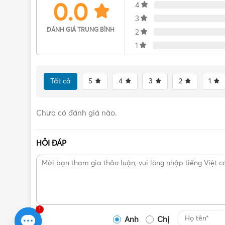
0.0
4
3
ĐÁNH GIÁ TRUNG BÌNH
2
1
Tất cả
5
4
3
2
1
Chưa có đánh giá nào.
HỎI ĐÁP
1
Anh
Chị