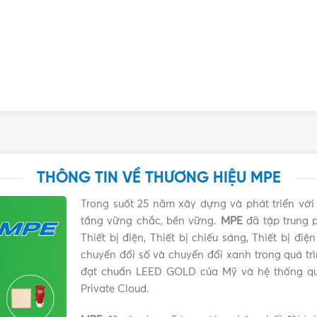
ời trang, trang trí vào các dịp lễ, tết.
THÔNG TIN VỀ THƯƠNG HIỆU MPE
 1.5W MPE LBD-3YL Chính hãng, Giá tốt, Uy
Trong suốt 25 năm xây dựng và phát triển vớ
ưới để được tư vấn mua sản phẩm Bóng đèn LED màu vàng 1.
tầng vững chắc, bền vững.
MPE
đã tập trung p
Thiết bị điện, Thiết bị chiếu sáng, Thiết bị đ
chuyển đổi số và chuyển đổi xanh trong quá tr
đạt chuẩn LEED GOLD của Mỹ và hệ thống qu
Private Cloud.