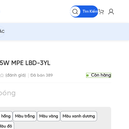
Tìm Kiếm
HÁC
.5W MPE LBD-3YL
Còn hàng
(đánh giá)
Đã bán
389
bóng
 hồng
Màu trắng
Màu vàng
Màu xanh dương
àu đỏ