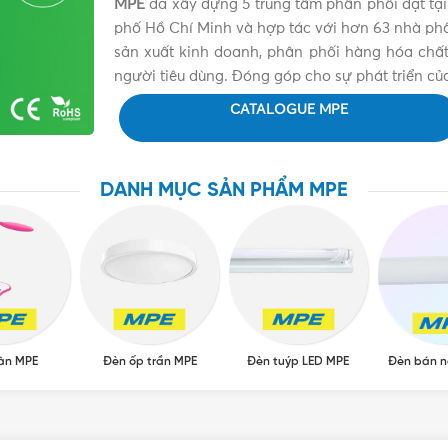
MPE
đã xây dựng 5 trung tâm phân phối đặt tại
phố Hồ Chí Minh và hợp tác với hơn 63 nhà phân 
sản xuất kinh doanh, phân phối hàng hóa chất 
người tiêu dùng. Đóng góp cho sự phát triển củ
CATALOGUE MPE
DANH MỤC SẢN PHẨM MPE
àn MPE
Đèn ốp trần MPE
Đèn tuýp LED MPE
Đèn bán n