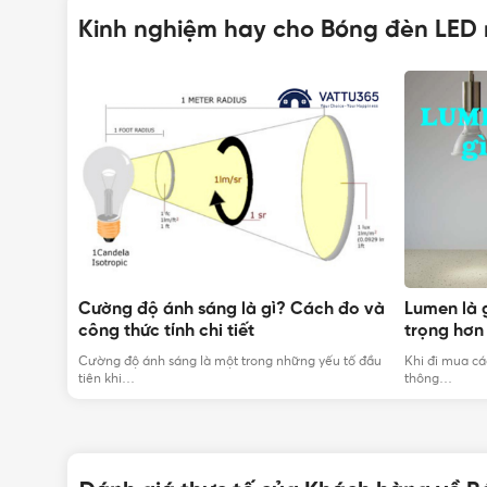
Kinh nghiệm hay cho Bóng đèn LED
cấp bảo
Cường độ ánh sáng là gì? Cách đo và
Lumen là 
công thức tính chi tiết
trọng hơn
VẬ
 đèn ngoài
Cường độ ánh sáng là một trong những yếu tố đầu
Khi đi mua cá
tiên khi…
thông…
Hotline:
0912917977
Email:
cskh@vattu365.com
Website:
https://vattu365.com/