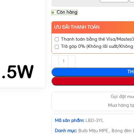
Còn hàng
ƯU ĐÃI THANH TOÁN
Thanh toán bằng thẻ Visa/Master/J
Trả góp 0% (Không lãi suất/Không 
TH
Gọi đặt m
Mua hàng t
Mã sản phẩm:
LBD-3YL
Danh mục:
Bulb Màu MPE
,
Bóng đèn 