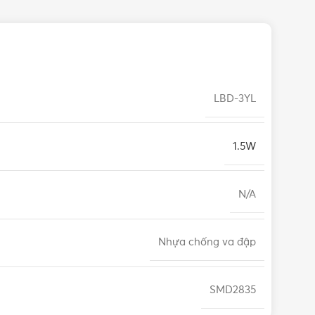
LBD-3YL
1.5W
N/A
Nhựa chống va đập
SMD2835