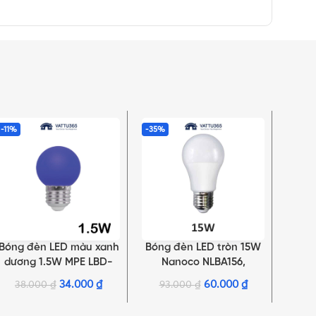
-11%
-35%
-19%
Bóng đèn LED màu xanh
Bóng đèn LED tròn 15W
Bón
THÊM VÀO GIỎ HÀNG
LỰA CHỌN TÙY CHỌN
LỰA C
dương 1.5W MPE LBD-
Nanoco NLBA156,
13
3BL
NLBA153
34.000
₫
60.000
₫
38.000
₫
93.000
₫
9