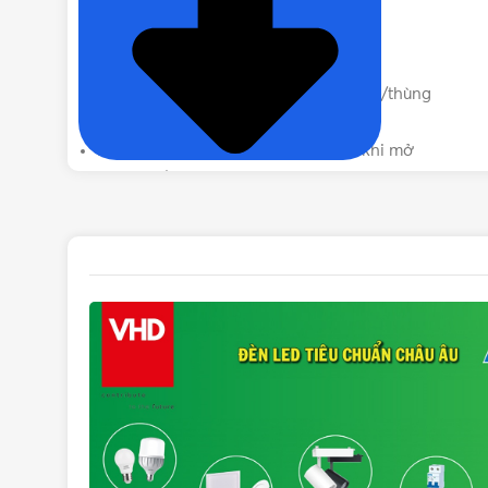
Đui đèn: E27
Tuổi thọ bóng: 30.000 giờ
Size: Ø45mm x 70 mm
Quy cách đóng gói: 1 cái/hộp, 100 cái/thùng
Tiêu chuẩn châu Âu CE-RoHS
Instant Light 0s 100% Sáng tức thì khi mở
Vỏ đèn bằng nhựa chống va đập.
Màu vàng
phù hợp sử dụng tại quán café, cửa hàng th
Liên hệ mua Bóng đèn LED màu vàng
Vui lòng liên hệ Vật Tư 365 theo các kênh bên d
Rất hân hạnh được phục vụ Quý khách.