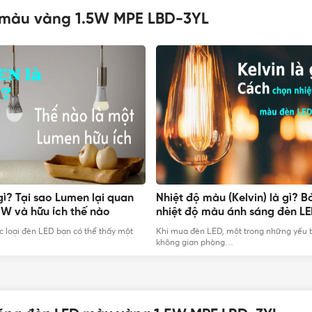
 màu vàng 1.5W MPE LBD-3YL
gì? Tại sao Lumen lại quan
Nhiệt độ màu (Kelvin) là gì? 
 W và hữu ích thế nào
nhiệt độ màu ánh sáng đèn L
T TƯ 365 - NHÀ PHÂN PHỐI THIẾT BỊ ĐIỆN NƯỚC CHUYÊN NGH
c loại đèn LED bạn có thể thấy một
Khi mua đèn LED, một trong những yếu t
không gian phòng…