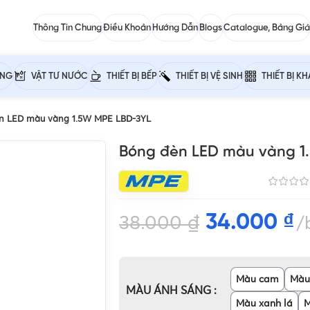
Thông Tin Chung
Điều Khoản
Hướng Dẫn
Blogs
Catalogue, Bảng Giá
ỰNG
VẬT TƯ NƯỚC
THIẾT BỊ BẾP
THIẾT BỊ VỆ SINH
THIẾT BỊ K
n LED màu vàng 1.5W MPE LBD-3YL
Bóng đèn LED màu vàng 1
34.000
₫
38.000
₫
Màu cam
Màu
MÀU ÁNH SÁNG
Màu xanh lá
M