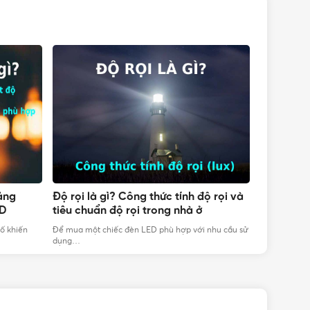
Bảng
Độ rọi là gì? Công thức tính độ rọi và
15 thông 
ED
tiêu chuẩn độ rọi trong nhà ở
cần biết 
IỆP
ố khiến
Để mua một chiếc đèn LED phù hợp với nhu cầu sử
Khi chọn mua
dụng…
tiêu dùng…