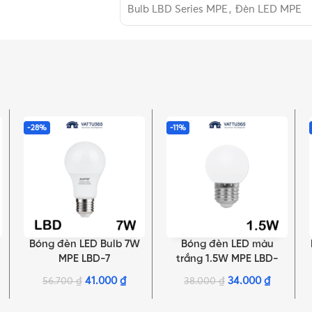
Bulb LBD Series MPE
,
Đèn LED MPE
-28%
-11%
Bóng đèn LED Bulb 7W
Bóng đèn LED màu
LỰA CHỌN TÙY CHỌN
THÊM VÀO GIỎ HÀNG
MPE LBD-7
trắng 1.5W MPE LBD-
3MK
41.000
₫
34.000
₫
56.700
₫
38.000
₫