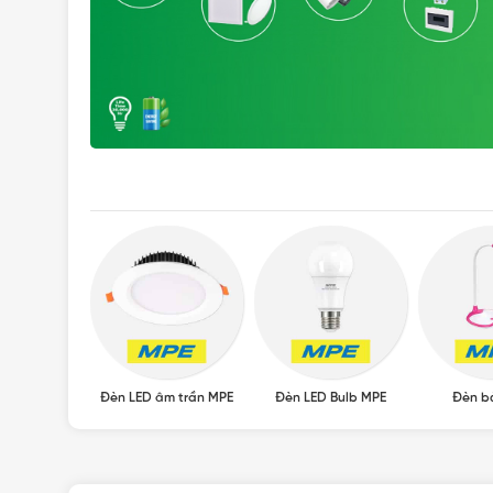
ED MPE
Đèn LED âm trần MPE
Đèn LED Bulb MPE
Đèn b