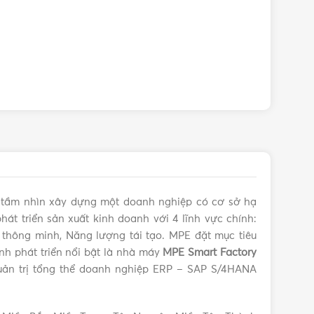
 tín
i tầm nhìn xây dựng một doanh nghiệp có cơ sở hạ
5W MPE LBD-3YL chính hãng với giá tốt nhất nhé!
hát triển sản xuất kinh doanh với 4 lĩnh vực chính:
iện thông minh, Năng lượng tái tạo. MPE đặt mục tiêu
ình phát triển nổi bật là nhà máy
MPE Smart Factory
ản trị tổng thể doanh nghiệp ERP – SAP S/4HANA