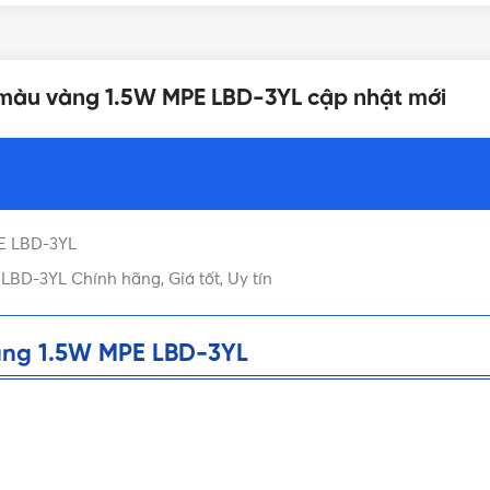
KÍCH THƯỚC
100-265VAC
D màu vàng 1.5W MPE LBD-3YL cập nhật mới
TIÊU CHUẨN
Đui đèn E27
HỆ SỐ CÔNG SUẤT (PF)
Ra80
E LBD-3YL
TUỔI THỌ
N/A
BD-3YL Chính hãng, Giá tốt, Uy tín
XUẤT XỨ
1 cái/hộp
àng 1.5W MPE LBD-3YL
BẢNG GIÁ
12 tháng