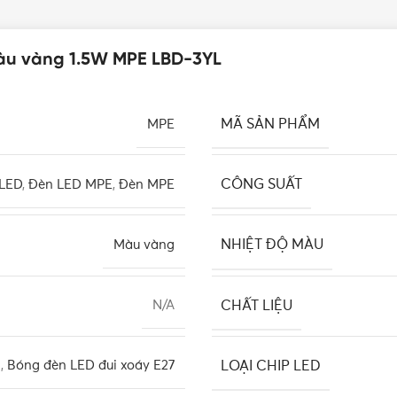
àu vàng 1.5W MPE LBD-3YL
MÃ SẢN PHẨM
MPE
CÔNG SUẤT
 LED
,
Đèn LED MPE
,
Đèn MPE
NHIỆT ĐỘ MÀU
Màu vàng
CHẤT LIỆU
N/A
LOẠI CHIP LED
n
,
Bóng đèn LED đui xoáy E27