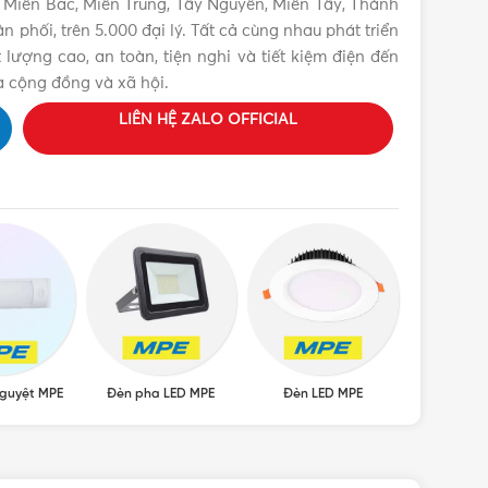
 Miền Bắc, Miền Trung, Tây Nguyên, Miền Tây, Thành
phối, trên 5.000 đại lý. Tất cả cùng nhau phát triển
lượng cao, an toàn, tiện nghi và tiết kiệm điện đến
a cộng đồng và xã hội.
LIÊN HỆ ZALO OFFICIAL
guyệt MPE
Đèn pha LED MPE
Đèn LED MPE
Đèn LED â