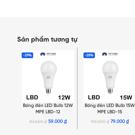
Sản phẩm tương tự
-29%
-28%
Bóng đèn LED Bulb 12W
Bóng đèn LED Bulb 15W
LỰA CHỌN TÙY CHỌN
LỰA CHỌN TÙY CHỌN
MPE LBD-12
MPE LBD-15
59.000
₫
79.000
₫
83.600
₫
110.000
₫
NHẤN ĐỂ XEM TIẾP (THU GỌN)