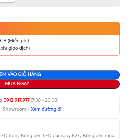
CB (Miễn phí)
phí giao dịch)
ÊM VÀO GIỎ HÀNG
MUA NGAY
ua
0912.917.977
(7:30 - 20:00)
ại Showroom »
Xem đường đi
LED tròn
,
Bóng đèn LED đui xoáy E27
,
Bóng đèn màu
,