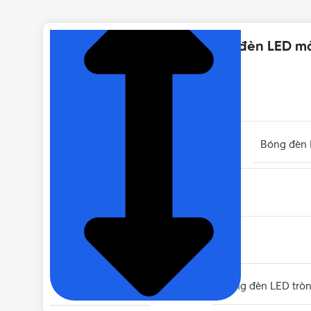
Thông số kỹ thuật của Bóng đèn LED m
THƯƠNG HIỆU
LOẠI
Bóng đèn
MÀU ÁNH SÁNG
QUANG THÔNG (ĐỘ SÁNG)
LOẠI BÓNG ĐÈN
Bóng đèn LED trò