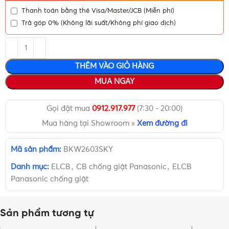
Thanh toán bằng thẻ Visa/Master/JCB (Miễn phí)
Trả góp 0% (Không lãi suất/Không phí giao dịch)
THÊM VÀO GIỎ HÀNG
MUA NGAY
Gọi đặt mua
0912.917.977
(7:30 - 20:00)
Mua hàng tại Showroom »
Xem đường đi
Mã sản phẩm:
BKW2603SKY
Danh mục:
ELCB
,
CB chống giật Panasonic
,
ELCB
Panasonic chống giật
Sản phẩm tương tự