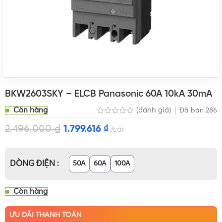
BKW2603SKY – ELCB Panasonic 60A 10kA 30mA
Còn hàng
(đánh giá)
Đã bán
286
2.496.000
₫
1.799.616
₫
cái
DÒNG ĐIỆN
50A
60A
100A
Còn hàng
ƯU ĐÃI THANH TOÁN