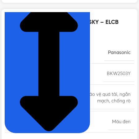
Thông số kỹ thuật của BKW2603SKY – ELCB
Panasonic 60A 10kA 30mA
THƯƠNG HIỆU
Panasonic
MÃ SẢN PHẨM
BKW2503Y
ELB bảo vệ quá tải, ngắn
DÒNG SẢN PHẨM
mạch, chống rò
MÀU SẮC
Màu đen