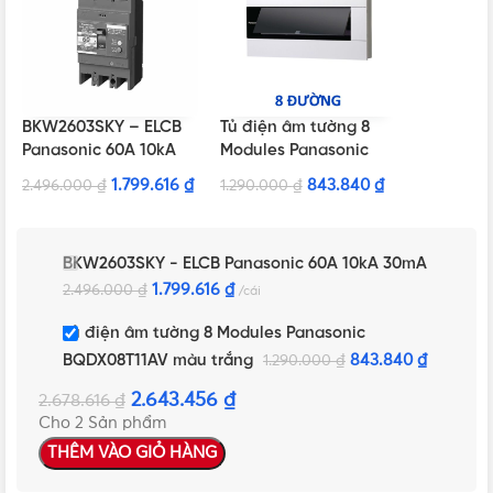
BKW2603SKY – ELCB
Tủ điện âm tường 8
Panasonic 60A 10kA
Modules Panasonic
30mA
BQDX08T11AV màu
1.799.616
₫
843.840
₫
2.496.000
₫
1.290.000
₫
trắng
BKW2603SKY - ELCB Panasonic 60A 10kA 30mA
1.799.616
₫
2.496.000
₫
cái
Tủ điện âm tường 8 Modules Panasonic
BQDX08T11AV màu trắng
843.840
₫
1.290.000
₫
2.643.456
₫
2.678.616
₫
Cho 2 Sản phẩm
THÊM VÀO GIỎ HÀNG
NHẤN ĐỂ XEM TIẾP (THU GỌN)