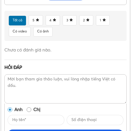
Tất cả
5
4
3
2
1
Có video
Có ảnh
Chưa có đánh giá nào.
HỎI ĐÁP
Anh
Chị