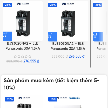
-28%
-28%
-28%
BJS3020NA2 – ELB
BJS3030NA2 – ELB
BJS15
Panasonic 30A 1.5kA
Panasonic 30A 1.5kA
Panaso
15mA
30mA
276.555
₫
383.000
₫
536.0
276.555
₫
383.000
₫
Sản phẩm mua kèm (tiết kiệm thêm 5-
10%)
-28%
-35%