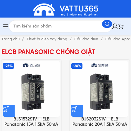
Trang chủ
Thiết bị điện xây dựng
Cầu dao điện
Cầu dao Apto
ELCB PANASONIC CHỐNG GIẬT
-28%
-28%
BJS1532S1V – ELB
BJS2032S1V – ELB
Panasonic 15A 1.5kA 30mA
Panasonic 20A 1.5kA 30mA