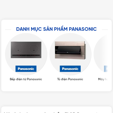
DANH MỤC SẢN PHẨM PANASONIC
Bếp điện từ Panasonic
Tủ điện Panasonic
Máy hút ẩ