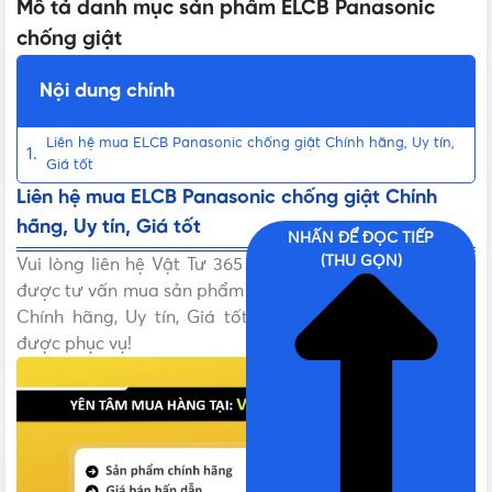
Mô tả danh mục sản phẩm ELCB Panasonic
chống giật
Nội dung chính
Liên hệ mua ELCB Panasonic chống giật Chính hãng, Uy tín,
Giá tốt
Liên hệ mua ELCB Panasonic chống giật Chính
hãng, Uy tín, Giá tốt
NHẤN ĐỂ ĐỌC TIẾP
(THU GỌN)
Vui lòng liên hệ Vật Tư 365 theo các kênh bên dưới để
được tư vấn mua sản phẩm ELCB Panasonic chống giật
Chính hãng, Uy tín, Giá tốt. Vật Tư 365 rất hân hạnh
được phục vụ!