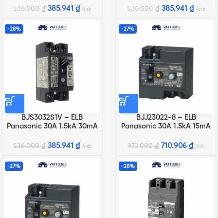
385.941
₫
385.941
₫
536.000
₫
536.000
₫
cái
cái
-28%
-27%
BJS3032S1V – ELB
BJJ23022-8 – ELB
Panasonic 30A 1.5kA 30mA
Panasonic 30A 1.5kA 15mA
385.941
₫
710.906
₫
536.000
₫
972.000
₫
cái
cái
-27%
-28%