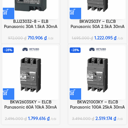
BJJ23032-8 – ELB
BKW2503Y – ELCB
Panasonic 30A 1.5kA 30mA
Panasonic 50A 2.5kA 30mA
710.906
₫
1.222.095
₫
972.000
₫
1.695.000
₫
cái
cái
-28%
-28%
BKW2603SKY – ELCB
BKW21003KY – ELCB
Panasonic 60A 10kA 30mA
Panasonic 100A 25kA 30mA
1.799.616
₫
2.519.174
₫
2.496.000
₫
3.494.000
₫
cái
cái