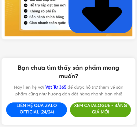
VẬT TƯ 365 - NHÀ PHÂN PHỐI THIẾT BỊ ĐIỆN NƯỚC
CHUYÊN NGHIỆP
Bạn chưa tìm thấy sản phẩm mong
Hotline:
0912917977
muốn?
Email:
cskh@vattu365.com
Hãy liên hệ với
Vật Tư 365
để được hỗ trợ thêm về sản
phẩm cũng như hướng dẫn đặt hàng nhanh bạn nhé!
Website:
https://vattu365.com/
LIÊN HỆ QUA ZALO
XEM CATALOGUE - BẢNG
Showroom:
13 đường số 7, P. An Lạc A, Q. Bình Tân,
OFFICIAL (24/24)
GIÁ MỚI
TPHCM
(
Click xem đường
)
Vật Tư 365
là Nhà phân phối thiết bị điện nước dân
dụng và công nghiệp tại TP.HCM từ các thương hiệu uy