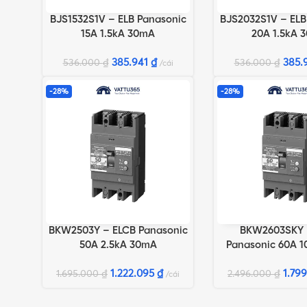
BJS1532S1V – ELB Panasonic
BJS2032S1V – ELB
THÊM VÀO GIỎ HÀNG
THÊM VÀO GIỎ HÀN
15A 1.5kA 30mA
20A 1.5kA 
385.941
₫
385.
536.000
₫
536.000
₫
cái
-28%
-28%
BKW2503Y – ELCB Panasonic
BKW2603SKY 
THÊM VÀO GIỎ HÀNG
THÊM VÀO GIỎ HÀN
50A 2.5kA 30mA
Panasonic 60A 
1.222.095
₫
1.79
1.695.000
₫
2.496.000
₫
cái