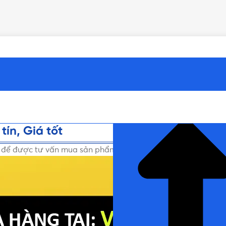
NHẤN ĐỂ ĐỌC TIẾP (THU G
ín, Giá tốt
i để được tư vấn mua sản phẩm ELCB Chính hãng, Uy tín, Giá 