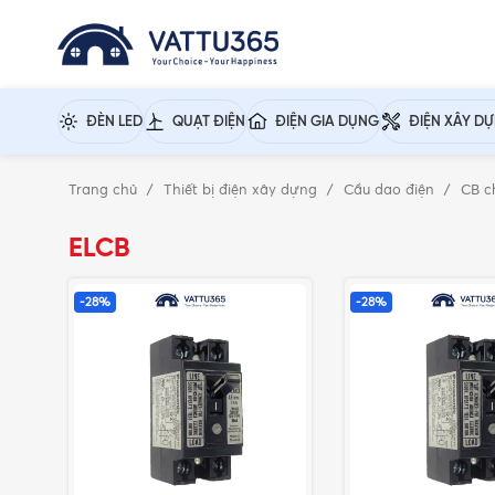
ĐÈN LED
QUẠT ĐIỆN
ĐIỆN GIA DỤNG
ĐIỆN XÂY D
Trang chủ
Thiết bị điện xây dựng
Cầu dao điện
CB c
ELCB
-28%
-28%