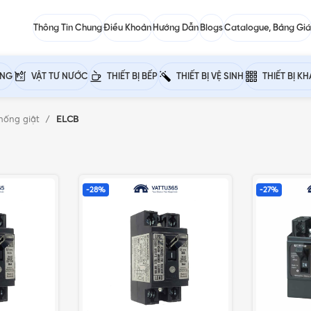
Thông Tin Chung
Điều Khoản
Hướng Dẫn
Blogs
Catalogue, Bảng Giá
ỰNG
VẬT TƯ NƯỚC
THIẾT BỊ BẾP
THIẾT BỊ VỆ SINH
THIẾT BỊ K
hống giật
ELCB
-28%
-27%