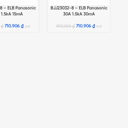
8 – ELB Panasonic
BJJ23032-8 – ELB Panasonic
GIỎ HÀNG
THÊM VÀO GIỎ HÀNG
 1.5kA 15mA
30A 1.5kA 30mA
710.906
₫
710.906
₫
0
₫
972.000
₫
cái
cái