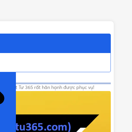
ỌN)
tốt. Vật Tư 365 rất hân hạnh được phục vụ!