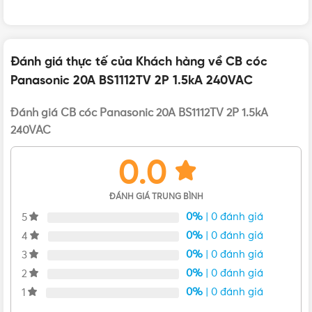
Đánh giá thực tế của Khách hàng về CB cóc
Panasonic 20A BS1112TV 2P 1.5kA 240VAC
Đánh giá CB cóc Panasonic 20A BS1112TV 2P 1.5kA
240VAC
0.0
ĐÁNH GIÁ TRUNG BÌNH
0%
| 0 đánh giá
5
0%
| 0 đánh giá
4
0%
| 0 đánh giá
3
Bản vẽ kích thước của CB cóc Panasonic 20A BS1112TV
0%
| 0 đánh giá
2
Đặc điểm nổi bật của CB cóc Panasonic BS1112TV
0%
| 0 đánh giá
1
20A