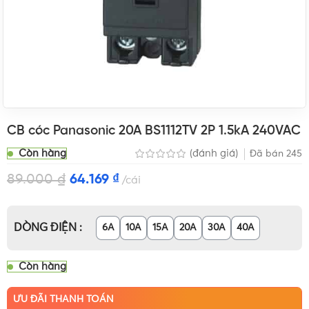
CB cóc Panasonic 20A BS1112TV 2P 1.5kA 240VAC
Còn hàng
(đánh giá)
Đã bán
245
89.000
₫
64.169
₫
cái
DÒNG ĐIỆN
6A
10A
15A
20A
30A
40A
Còn hàng
ƯU ĐÃI THANH TOÁN