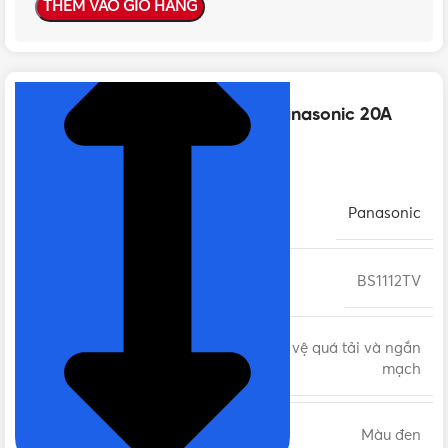
THÊM VÀO GIỎ HÀNG
NHẤN ĐỂ XEM TIẾP (THU GỌN)
Thông số kỹ thuật của CB cóc Panasonic 20A
BS1112TV 2P 1.5kA 240VAC
THƯƠNG HIỆU
Panasonic
MÃ SẢN PHẨM
BS1112TV
HB bảo vệ quá tải và ngắn
DÒNG SẢN PHẨM
mạch
MÀU SẮC
Màu đen