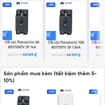
-28%
-28%
-28%
CB cóc Panasonic 6A
CB cóc Panasonic 10A
CB cóc 
BS11106TV 2P 1kA
BS1110TV 2P 1.5kA
BS111
240VAC
240VAC
64.169
₫
89.000
₫
64.169
₫
89.000
₫
89.0
Sản phẩm mua kèm (tiết kiệm thêm 5-
10%)
-28%
-32%
-37%