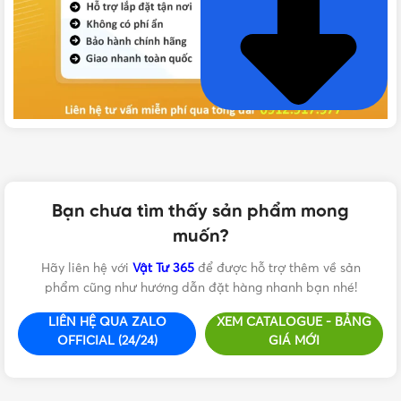
VẬT TƯ 365 - NHÀ PHÂN PHỐI THIẾT BỊ ĐIỆN NƯỚC
CHUYÊN NGHIỆP
Hotline:
0912917977
Bạn chưa tìm thấy sản phẩm mong
muốn?
Email:
cskh@vattu365.com
Hãy liên hệ với
Vật Tư 365
để được hỗ trợ thêm về sản
Website:
https://vattu365.com/
phẩm cũng như hướng dẫn đặt hàng nhanh bạn nhé!
Showroom:
13 đường số 7, P. An Lạc A, Q. Bình Tân,
LIÊN HỆ QUA ZALO
XEM CATALOGUE - BẢNG
TPHCM
(
Click xem đường
)
OFFICIAL (24/24)
GIÁ MỚI
Vật Tư 365
là Nhà phân phối thiết bị điện nước dân
dụng và công nghiệp tại TP.HCM từ các thương hiệu uy