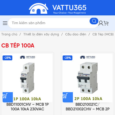
Trang chủ
Thiết bị điện xây dựng
Cầu dao điện
CB Tép (MCB)
CB TÉP 100A
-28%
-28%
BBD11001CHV – MCB 1P
BBD210021C/
100A 10kA 230VAC
BBD21002CHV – MCB 2P
100A 10kA 400VAC