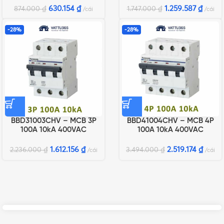
630.154
₫
1.259.587
₫
874.000
₫
1.747.000
₫
cái
cái
-28%
-28%
BBD31003CHV – MCB 3P
BBD41004CHV – MCB 4P
100A 10kA 400VAC
100A 10kA 400VAC
1.612.156
₫
2.519.174
₫
2.236.000
₫
3.494.000
₫
cái
cái