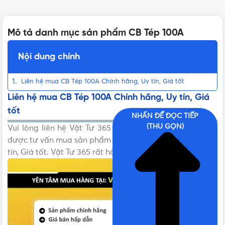
Mô tả danh mục sản phẩm CB Tép 100A
Nội dung chính
Liên hệ mua CB Tép 100A Chính hãng, Uy tín, Giá tốt
Liên hệ mua CB Tép 100A Chính hãng, Uy tín, Giá
tốt
NHẤN ĐỂ ĐỌC TIẾP
(THU GỌN)
Vui lòng liên hệ Vật Tư 365 theo các kênh bên dưới để
được tư vấn mua sản phẩm CB Tép 100A Chính hãng, Uy
tín, Giá tốt. Vật Tư 365 rất hân hạnh được phục vụ!