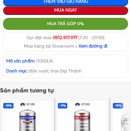
THÊM VÀO GIỎ HÀNG
MUA NGAY
MUA TRẢ GÓP 0%
Gọi đặt mua
0912.917.977
(7:30 - 20:00)
Mua hàng tại Showroom »
Xem đường đi
Mã sản phẩm:
I1000LN
Danh mục:
Bồn nước Inox Đại Thành
Sản phẩm tương tự
-18%
-9%
-18%