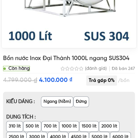
Bồn nước Inox Đại Thành 1000L ngang SUS304
Còn hàng
(đánh giá)
Đã bán
247
4.799.000
₫
4.100.000
₫
bồn
KIỂU DÁNG
Ngang (Nằm)
Đứng
DUNG TÍCH
310 lít
500 lít
700 lít
1000 lít
1500 lít
2000 lít
2500 lít
3000 lít
4000 lít
4500 lít
5000 lít
6000 lít