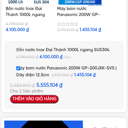
Bồn nước Inox Đại
Máy bơm nước
Thành 1000L ngang
Panasonic 200W GP-
SUS304
200JXK-SV5 | Dây
4.799.000
₫
điện 12.5cm
4.100.000
₫
1.455.104
₫
2.170.000
₫
Bồn nước Inox Đại Thành 1000L ngang SUS304
4.100.000
₫
4.799.000
₫
bồn
Máy bơm nước Panasonic 200W GP-200JXK-SV5 |
Dây điện 12.5cm
1.455.104
₫
2.170.000
₫
5.555.104
₫
5.584.800
₫
Cho 2 Sản phẩm
THÊM VÀO GIỎ HÀNG
NHẤN ĐỂ XEM TIẾP (THU GỌN)