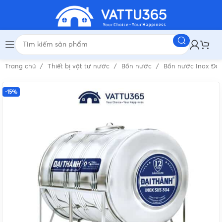
Trang chủ
Thiết bị vật tư nước
Bồn nước
Bồn nước Inox Đạ
-15%