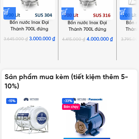
Bồn nước Inox Đại
Bồn nước Inox Đại
Bồn n
Thành 700L đứng
Thành 700L đứng
Thành
SUS304
SUS316
3.000.000
₫
3.645.000
₫
4.000.000
₫
4.415.000
₫
3.795.0
Sản phẩm mua kèm (tiết kiệm thêm 5-
10%)
-15%
-33%
Bán chạy