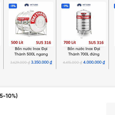
-8%
-9%
Bồn nước Inox Đại
Bồn nước Inox Đại
THÊM VÀO GIỎ HÀNG
THÊM VÀO GIỎ HÀNG
Thành 500L ngang
Thành 700L đứng
SUS316
SUS316
3.350.000
₫
4.000.000
₫
3.629.000
₫
4.415.000
₫
 5-10%)