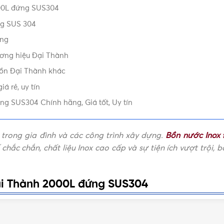
000L đứng SUS304
nh
,
Bồn nước inox Đại Thành
ng SUS 304
ứng
ương hiệu Đại Thành
bồn Đại Thành khác
á rẻ, uy tín
g SUS304 Chính hãng, Giá tốt, Uy tín
 trong gia đình và các công trình xây dựng.
Bồn nước Inox
ế chắc chắn, chất liệu Inox cao cấp và sự tiện ích vượt trộ
ại Thành 2000L đứng SUS304
ại nhiều lợi ích quan trọng. Dưới đây là một số điểm nổi b