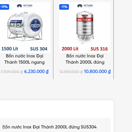
-19%
-11%
-20%
Bồn nước Inox Đại
Bồn nước Inox Đại
Bồ
THÊM VÀO GIỎ HÀNG
THÊM VÀO GIỎ HÀNG
THÊM 
Thành 1500L ngang
Thành 2000L đứng
Th
SUS304
SUS316
6.230.000
₫
10.800.000
₫
7.709.000
₫
12.159.000
₫
12.00
Bồn nước Inox Đại Thành 2000L đứng SUS304