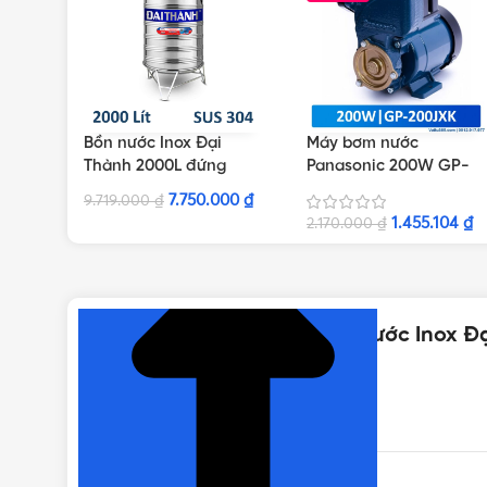
Bồn nước Inox Đại
Máy bơm nước
Thành 2000L đứng
Panasonic 200W GP-
SUS304
200JXK-SV5 | Dây điện
7.750.000
₫
9.719.000
₫
12.5cm
1.455.104
₫
2.170.000
₫
NHẤN ĐỂ XEM TIẾP (THU GỌN)
Thông số kỹ thuật của Bồn nước Inox 
THƯƠNG HIỆU