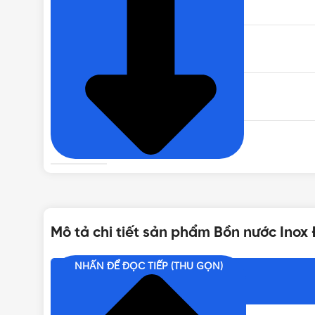
XUẤT XỨ
CHẤT LIỆU CHÂN BỒN
KÍCH THƯỚC BỒN
ĐỘ DÀY
BẢO HÀNH
Mô tả chi tiết sản phẩm Bồn nước Ino
BẢNG GIÁ
Giá bồn inox Đại Thành, 
NHẤN ĐỂ ĐỌC TIẾP (THU GỌN)
Nội dung chính
DUNG TÍCH