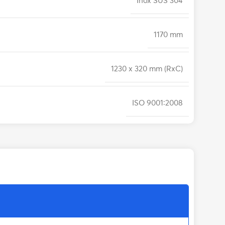
Inox SUS 304
1170 mm
1230 x 320 mm (RxC)
ISO 9001:2008
Các thông số trên sai số cho phép ± 8 %
Đứng
Bồn chứa nước
,
Bồn nước
,
Téc nước