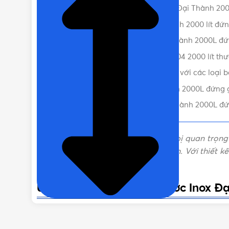
Ưu điểm của bồn chứa nước Inox Đại Thành 2
LOẠI BỒN NƯỚC
Bồn inox Đại Thà
Thông số bồn nước inox Đại Thành 2000 lít đứ
Lưu ý khi sử dụng bồn inox Đại Thành 2000L đ
Tại sao nên mua bồn nước Inox 304 2000 lít th
So sánh Bồn 2000L đứng SUS304 với các loại 
Nơi bán bồn nước Inox Đại Thành 2000L đứng gi
Liên hệ mua Bồn nước Inox Đại Thành 2000L đứn
Bồn nước là một trong những thiết bị quan trọng
tưởng cho nhu cầu lưu trữ nước sạch. Với thiết k
để bạn cân nhắc.
Ưu điểm của bồn chứa nước Inox Đ
Bồn nước Inox Đại Thành 2000L đứng SUS304 mang l