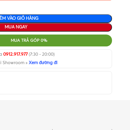
ÊM VÀO GIỎ HÀNG
MUA NGAY
MUA TRẢ GÓP 0%
ua
0912.917.977
(7:30 - 20:00)
ại Showroom »
Xem đường đi