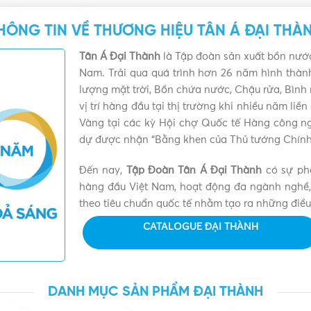
HÔNG TIN VỀ THƯƠNG HIỆU TÂN Á ĐẠI THÀ
Tân Á Đại Thành
là Tập đoàn sản xuất bồn nước
Nam. Trải qua quá trình hơn 26 năm hình thà
lượng mặt trời, Bồn chứa nước, Chậu rửa, Bình
vị trí hàng đầu tại thị trường khi nhiều năm li
Vàng tại các kỳ Hội chợ Quốc tế Hàng công n
dự được nhận “Bằng khen của Thủ tướng Chính
Đến nay,
Tập Đoàn Tân Á Đại Thành
có sự phá
hàng đầu Việt Nam, hoạt động đa ngành nghề,
theo tiêu chuẩn quốc tế nhằm tạo ra những điều
CATALOGUE ĐẠI THÀNH
DANH MỤC SẢN PHẨM ĐẠI THÀNH