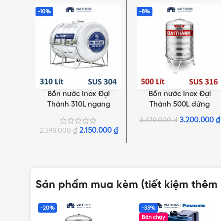
-10%
-8%
Bồn nước Inox Đại
Bồn nước Inox Đại
THÊM VÀO GIỎ HÀNG
THÊM VÀO GIỎ HÀNG
Thành 310L ngang
Thành 500L đứng
SUS304
SUS316
3.200.000
₫
3.479.000
₫
2.150.000
₫
2.398.000
₫
Sản phẩm mua kèm (tiết kiệm thêm
-20%
-33%
Bán chạy