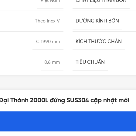
CHẤT LIỆU THÂN BỒN
Việt Nam
ĐƯỜNG KÍNH BỒN
Theo Inox V
KÍCH THƯỚC CHÂN
C 1990 mm
TIÊU CHUẨN
0,6 mm
LƯU Ý
12 năm
x Đại Thành 2000L đứng SUS304 cập nhật mới
KIỂU DÁNG
Giá bồn nước inox Đại Thành
LOẠI
2000 lít