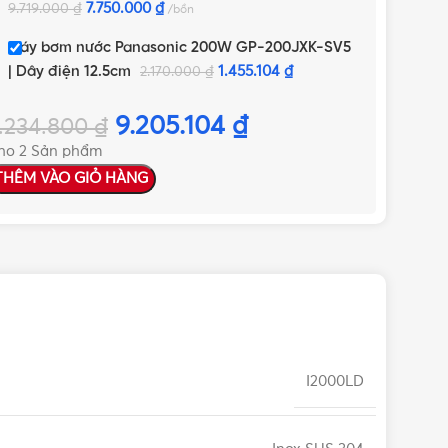
7.750.000
₫
9.719.000
₫
bồn
Máy bơm nước Panasonic 200W GP-200JXK-SV5
| Dây điện 12.5cm
1.455.104
₫
2.170.000
₫
9.205.104
₫
.234.800
₫
ho 2 Sản phẩm
THÊM VÀO GIỎ HÀNG
I2000LD