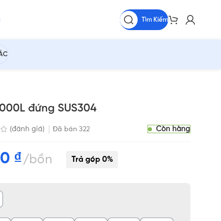
Tìm Kiếm
HÁC
 2000L đứng SUS304
Còn hàng
(đánh giá)
Đã bán
322
00
₫
bồn