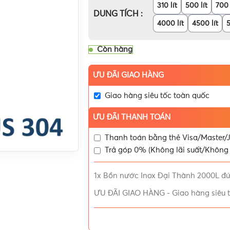
310 lít
500 lít
700 
DUNG TÍCH
4000 lít
4500 lít
5
Còn hàng
ƯU ĐÃI GIAO HÀNG
Giao hàng siêu tốc toàn quốc
ƯU ĐÃI THANH TOÁN
Thanh toán bằng thẻ Visa/Master/J
Trả góp 0% (Không lãi suất/Không 
1x
Bồn nước Inox Đại Thành 2000L đ
ƯU ĐÃI GIAO HÀNG
-
Giao hàng siêu 