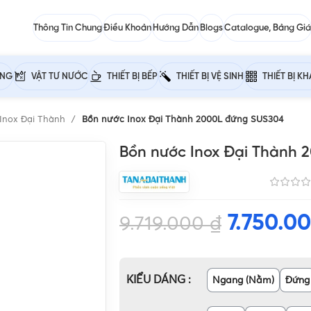
Thông Tin Chung
Điều Khoản
Hướng Dẫn
Blogs
Catalogue, Bảng Giá
ỰNG
VẬT TƯ NƯỚC
THIẾT BỊ BẾP
THIẾT BỊ VỆ SINH
THIẾT BỊ K
Inox Đại Thành
Bồn nước Inox Đại Thành 2000L đứng SUS304
Bồn nước Inox Đại Thành
7.750.0
9.719.000
₫
KIỂU DÁNG
Ngang (Nằm)
Đứng