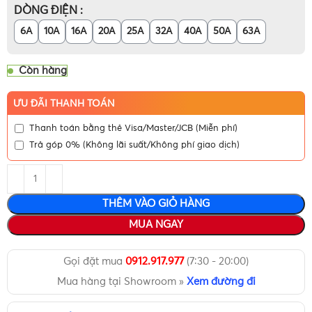
DÒNG ĐIỆN
6A
10A
16A
20A
25A
32A
40A
50A
63A
Còn hàng
ƯU ĐÃI THANH TOÁN
Thanh toán bằng thẻ Visa/Master/JCB (Miễn phí)
Trả góp 0% (Không lãi suất/Không phí giao dịch)
THÊM VÀO GIỎ HÀNG
MUA NGAY
Gọi đặt mua
0912.917.977
(7:30 - 20:00)
Mua hàng tại Showroom »
Xem đường đi