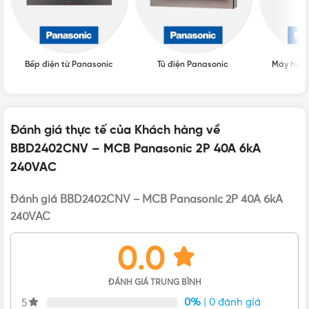
Giá Aptomat Panasonic
,
Giá CB
BẢNG GIÁ
Panasonic
Bếp điện từ Panasonic
Tủ điện Panasonic
Máy hút 
Aptomat Panasonic
,
Cầu dao Panasonic
,
CB
LOẠI
Panasonic
Đánh giá thực tế của Khách hàng về
BBD2402CNV – MCB Panasonic 2P 40A 6kA
CB Tép
,
CB Tép 40A
,
CB Tép Panasonic
,
LOẠI CB
240VAC
MCB
,
MCB 2P
,
MCB Panasonic
Bản vẽ của cầu dao Panasonic BBD2402CNV 40A
Đánh giá BBD2402CNV – MCB Panasonic 2P 40A 6kA
240VAC
Đặc điểm nổi bật của cầu dao BBD2402CNV
0.0
Sản phẩm sở hữu nhiều ưu điểm như:
ĐÁNH GIÁ TRUNG BÌNH
0%
| 0 đánh giá
5