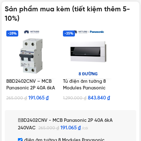
Sản phẩm mua kèm (tiết kiệm thêm 5-
10%)
-28%
-35%
BBD2402CNV – MCB
Tủ điện âm tường 8
Panasonic 2P 40A 6kA
Modules Panasonic
240VAC
BQDX08T11AV màu
191.065
₫
843.840
₫
265.000
₫
1.290.000
₫
trắng
BBD2402CNV - MCB Panasonic 2P 40A 6kA
240VAC
191.065
₫
265.000
₫
cái
Tủ điện âm tường 8 Modules Panasonic