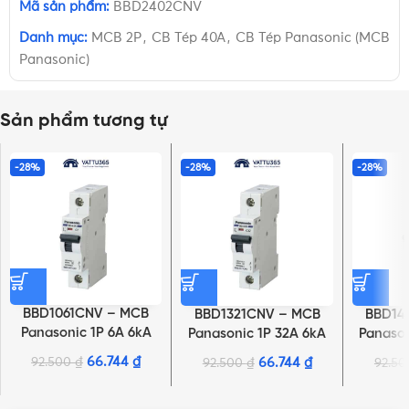
Mã sản phẩm:
BBD2402CNV
Danh mục:
MCB 2P
,
CB Tép 40A
,
CB Tép Panasonic (MCB
Panasonic)
Sản phẩm tương tự
-28%
-28%
-28%
BBD1061CNV – MCB
BBD1321CNV – MCB
BBD14
Panasonic 1P 6A 6kA
Panasonic 1P 32A 6kA
Panason
240VAC
240VAC
66.744
₫
92.500
₫
66.744
₫
92.500
₫
92.5