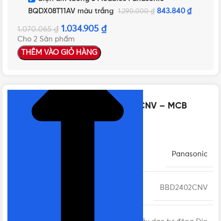
BQDX08T11AV màu trắng
843.840
₫
1.290.000
₫
1.034.905
₫
1.070.065
₫
Cho 2 Sản phẩm
THÊM VÀO GIỎ HÀNG
NHẤN ĐỂ XEM TIẾP (THU GỌN)
Thông số kỹ thuật của BBD2402CNV – MCB
Panasonic 2P 40A 6kA 240VAC
THƯƠNG HIỆU
Panasonic
MÃ SẢN PHẨM
BBD2402CNV