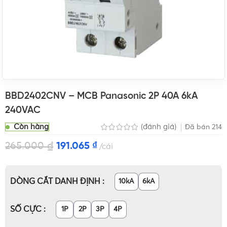
BBD2402CNV – MCB Panasonic 2P 40A 6kA
240VAC
Còn hàng
(đánh giá)
Đã bán
214
265.000
₫
191.065
₫
cái
DÒNG CẮT DANH ĐỊNH
10kA
6kA
SỐ CỰC
1P
2P
3P
4P