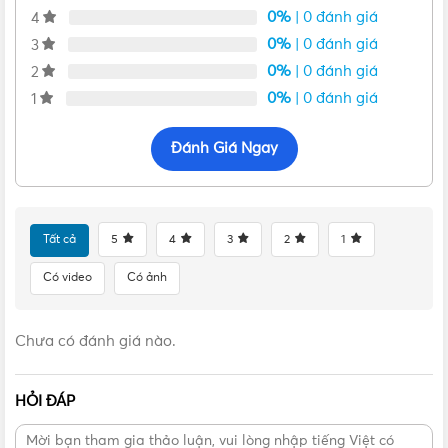
0%
| 0 đánh giá
4
0%
| 0 đánh giá
3
0%
| 0 đánh giá
2
0%
| 0 đánh giá
1
Đánh Giá Ngay
Tất cả
5
4
3
2
1
Có video
Có ảnh
Chưa có đánh giá nào.
Mặt trước của cầu dao MCB Panasonic BBD2402CNV
HỎI ĐÁP
MCB chống giật Panasonic
2P – 32A BBD2402CNV có