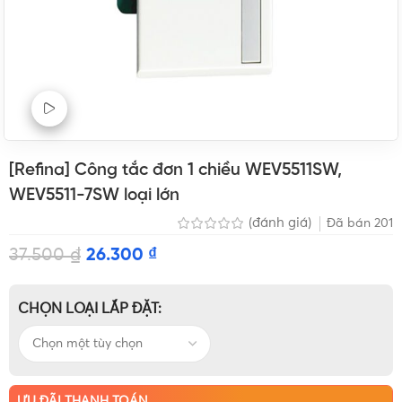
Xem Video sản phẩm
[Refina] Công tắc đơn 1 chiều WEV5511SW,
WEV5511-7SW loại lớn
(đánh giá)
Đã bán
201
37.500
₫
26.300
₫
CHỌN LOẠI LẮP ĐẶT
ƯU ĐÃI THANH TOÁN