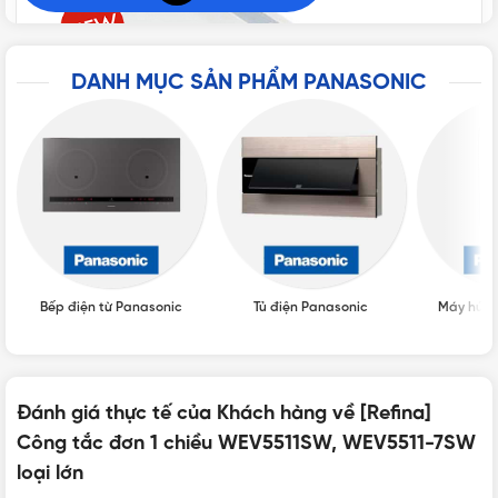
TIÊU CHUẨN
JIS Japan
DANH MỤC SẢN PHẨM PANASONIC
CHUẨN LẮP ĐẶT
Chuẩn BS
BẢO HÀNH
12 tháng
XUẤT XỨ
Thái Lan
Bếp điện từ Panasonic
Tủ điện Panasonic
Máy hút 
Tổng quan mẫu công tắc WEV5511SW, WEV5511-7SW loại lớn
Thông số của Công tắc B, 1 chiều WEV5511SW,
Đánh giá thực tế của Khách hàng về [Refina]
WEV5511-7SW
Công tắc đơn 1 chiều WEV5511SW, WEV5511-7SW
loại lớn