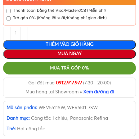
Thanh toán bằng thẻ Visa/Master/JCB (Miễn phí)
Trả góp 0% (Không lãi suất/Không phí giao dịch)
THÊM VÀO GIỎ HÀNG
MUA NGAY
MUA TRẢ GÓP 0%
Gọi đặt mua
0912.917.977
(7:30 - 20:00)
Mua hàng tại Showroom »
Xem đường đi
Mã sản phẩm:
WEV5511SW, WEV5511-7SW
Danh mục:
Công tắc 1 chiều
,
Panasonic Refina
Thẻ:
Hạt công tắc