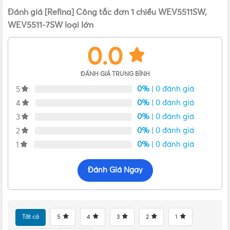
Đánh giá [Refina] Công tắc đơn 1 chiều WEV5511SW,
WEV5511-7SW loại lớn
0.0
ĐÁNH GIÁ TRUNG BÌNH
0%
| 0 đánh giá
5
0%
| 0 đánh giá
4
0%
| 0 đánh giá
3
0%
| 0 đánh giá
2
0%
| 0 đánh giá
1
Đánh Giá Ngay
Kích thước công tắc B một chiều WEV5511SW, WEV5511-7SW
Tất cả
5
4
3
2
1