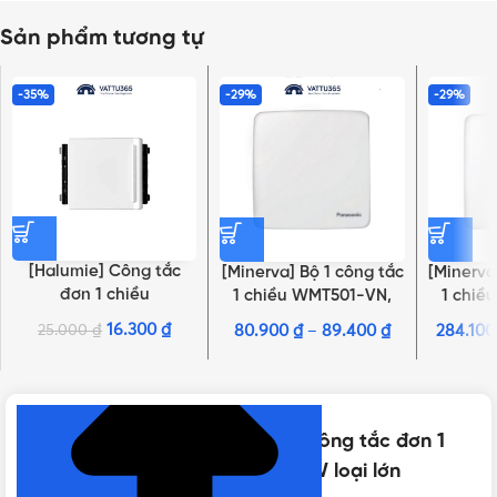
Sản phẩm tương tự
-35%
-29%
-29%
[Halumie] Công tắc
[Minerva] Bộ 1 công tắc
[Minerva
đơn 1 chiều
1 chiều WMT501-VN,
1 chiề
WEVH5521K,
WMT501MYZ-VN,
WMT5
16.300
₫
25.000
₫
80.900
₫
–
89.400
₫
284.10
NHẤN ĐỂ XEM TIẾP (THU GỌN)
WEVH5521-7K
WMT501MYH-VN
WMT
Thông số kỹ thuật của [Refina] Công tắc đơn 1
chiều WEV5511SW, WEV5511-7SW loại lớn