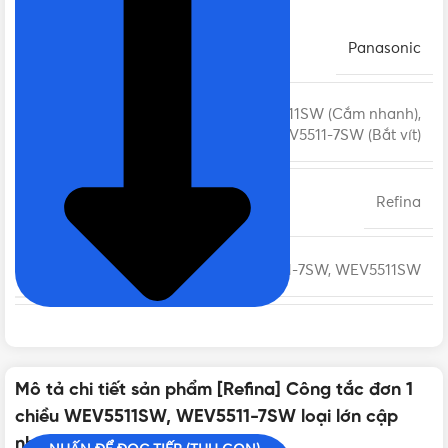
THƯƠNG HIỆU
Panasonic
WEV5511SW (Cắm nhanh),
CHỌN LOẠI LẮP ĐẶT
WEV5511-7SW (Bắt vít)
DÒNG CÔNG TẮC - Ổ CẮM
Refina
MÃ SẢN PHẨM
WEV5511-7SW, WEV5511SW
LẮP ĐẶT
Bắt vít, Cắm nhanh
Mô tả chi tiết sản phẩm [Refina] Công tắc đơn 1
MÀU SẮC
Màu trắng
chiều WEV5511SW, WEV5511-7SW loại lớn cập
nhật mới