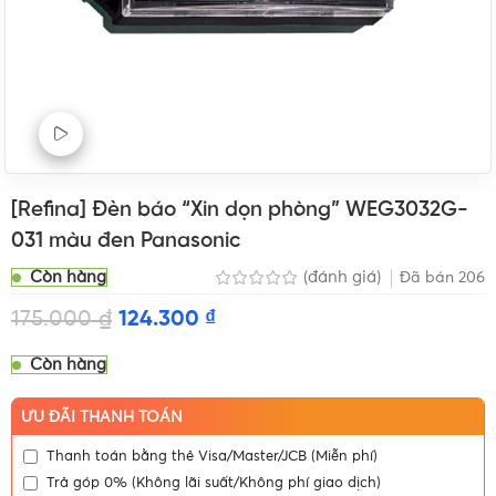
Xem Video sản phẩm
[Refina] Đèn báo “Xin dọn phòng” WEG3032G-
031 màu đen Panasonic
Còn hàng
(đánh giá)
Đã bán
206
175.000
₫
124.300
₫
Còn hàng
ƯU ĐÃI THANH TOÁN
Thanh toán bằng thẻ Visa/Master/JCB (Miễn phí)
Trả góp 0% (Không lãi suất/Không phí giao dịch)