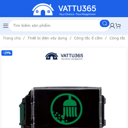
Trang chủ
Thiết bị điện xây dựng
Công tắc ổ cắm
Công tắc 
-29%