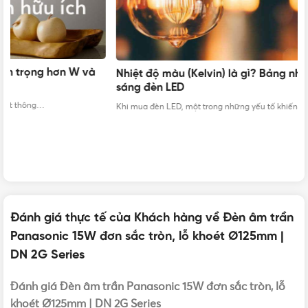
Nhiệt độ màu (Kelvin) là gì? Bảng nhiệt độ màu ánh
sáng đèn LED
C
Khi mua đèn LED, một trong những yếu tố khiến không gian phòng…
ch
Cư
Đánh giá thực tế của Khách hàng về Đèn âm trần
Panasonic 15W đơn sắc tròn, lỗ khoét Ø125mm |
DN 2G Series
Đánh giá Đèn âm trần Panasonic 15W đơn sắc tròn, lỗ
khoét Ø125mm | DN 2G Series