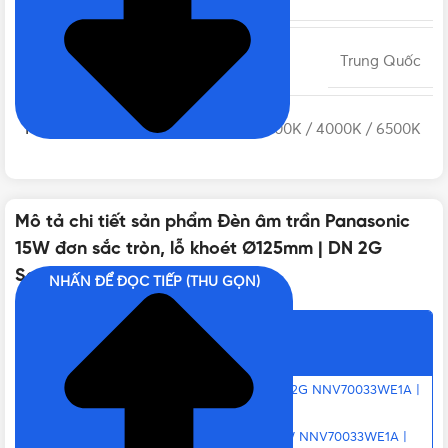
XUẤT XỨ
Trung Quốc
NHIỆT ĐỘ MÀU
3000K / 4000K / 6500K
ĐIỆN ÁP
220 V
Mô tả chi tiết sản phẩm Đèn âm trần Panasonic
15W đơn sắc tròn, lỗ khoét Ø125mm | DN 2G
CÔNG SUẤT
15W
Series cập nhật mới
NHẤN ĐỂ ĐỌC TIẾP (THU GỌN)
QUANG THÔNG
1275 lm
Nội dung chính
Đặc điểm của đèn LED âm trần 15W DN 2G NNV70033WE1A |
KÍCH THƯỚC
Ø 144mm, H 32mm
NNV70043WE1A | NNV70063WE1A
Ứng dụng của đèn downlight DN 2G 15W NNV70033WE1A |