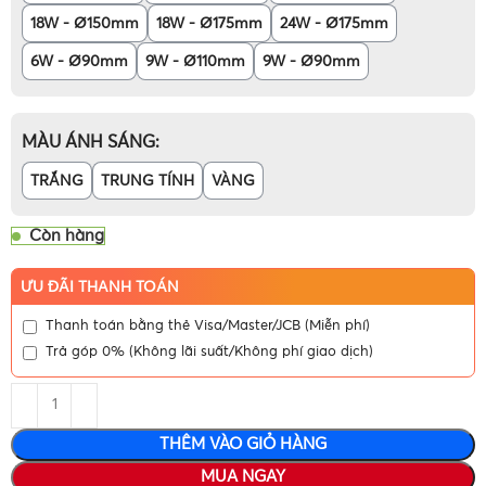
18W - Ø150mm
18W - Ø175mm
24W - Ø175mm
6W - Ø90mm
9W - Ø110mm
9W - Ø90mm
MÀU ÁNH SÁNG
TRẮNG
TRUNG TÍNH
VÀNG
Còn hàng
ƯU ĐÃI THANH TOÁN
Thanh toán bằng thẻ Visa/Master/JCB (Miễn phí)
Trả góp 0% (Không lãi suất/Không phí giao dịch)
THÊM VÀO GIỎ HÀNG
MUA NGAY