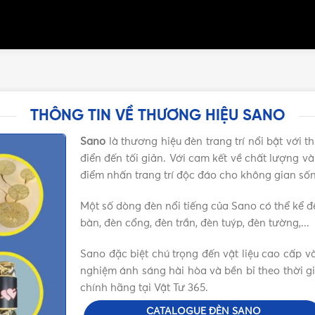
THÔNG TIN VỀ THƯƠNG HIỆU SANO
Sano
là thương hiệu đèn trang trí nổi bật với th
điển đến tối giản. Với cam kết về chất lượng 
điểm nhấn trang trí độc đáo cho không gian sốn
Một số dòng đèn nổi tiếng của Sano có thể kể đế
bàn, đèn cổng, đèn trần, đèn tuýp, đèn tường,...
Sano đặc biệt chú trọng đến vật liệu cao cấp v
nghiệm ánh sáng hài hòa và bền bỉ theo thời gi
chính hãng tại Vật Tư 365.
CATALOGUE ĐÈN SANO