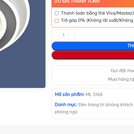
ƯU ĐÃI THANH TOÁN
Thanh toán bằng thẻ Visa/Master/J
Trả góp 0% (Không lãi suất/Không 
TH
Gọi đặt m
Mua hàng t
Mã sản phẩm:
ML 5168
Danh mục:
Đèn trang trí phòng khách
phòng ngủ