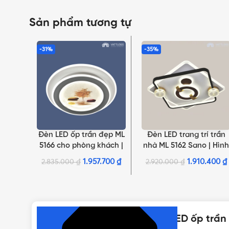
Sản phẩm tương tự
-31%
-35%
Đèn LED ốp trần đẹp ML
Đèn LED trang trí trần
THÊM VÀO GIỎ HÀNG
THÊM VÀO GIỎ HÀNG
5166 cho phòng khách |
nhà ML 5162 Sano | Hình
Hình tròn 2 tầng, đổi 3
vuông đen phối hình
1.957.700
₫
1.910.400
₫
2.835.000
₫
2.920.000
₫
màu
tròn màu gỗ
NHẤN ĐỂ XEM TIẾP (THU GỌN)
Thông số kỹ thuật của Đèn LED ốp trần 