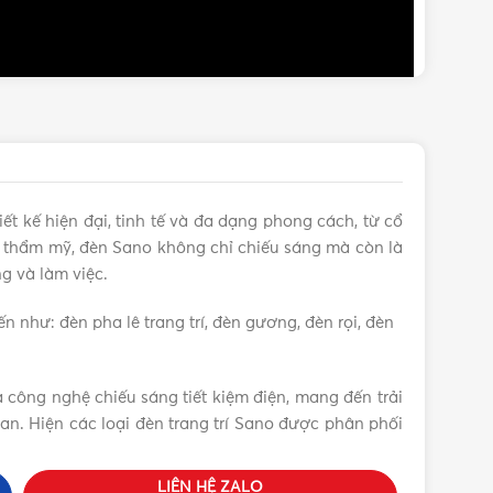
iết kế hiện đại, tinh tế và đa dạng phong cách, từ cổ
và thẩm mỹ, đèn Sano không chỉ chiếu sáng mà còn là
g và làm việc.
n như: đèn pha lê trang trí, đèn gương, đèn rọi, đèn
à công nghệ chiếu sáng tiết kiệm điện, mang đến trải
an. Hiện các loại đèn trang trí Sano được phân phối
LIÊN HỆ ZALO