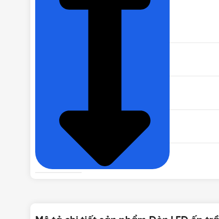
THƯƠNG HIỆU
NHIỆT ĐỘ MÀU
ĐIỆN ÁP
CÔNG SUẤT
TUỔI THỌ
BẢO HÀNH