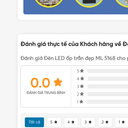
Đánh giá thực tế của Khách hàng về Đè
Đặc điểm của đèn ốp trần trang tr
Đánh giá Đèn LED ốp trần đẹp ML 5168 cho p
Sano
là một trong những thương hiệu sản xuất các l
5
như công suất chiếu sáng phù hợp với nhiều không gi
0.0
4
3
ĐÁNH GIÁ TRUNG BÌNH
2
1
Tất cả
5
4
3
2
1