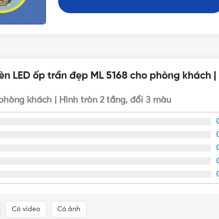
n LED ốp trần đẹp ML 5168 cho phòng khách | H
í phòng khách ML 5168
hòng khách | Hình tròn 2 tầng, đổi 3 màu
oại
đèn trần trang trí
cao cấp
và hiện đại. Các sản phẩm đèn m
an cũng như phong cách thiết kế.
Có video
Có ảnh