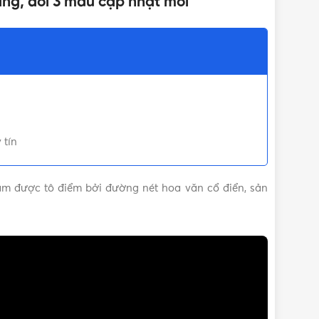
ầng, đổi 3 màu cập nhật mới
 tín
mâm được tô điểm bởi đường nét hoa văn cổ điển, sản