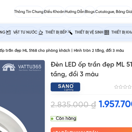
Thông Tin Chung
Điều Khoản
Hướng Dẫn
Blogs
Catalogue, Bảng Giá
ỰNG
VẬT TƯ NƯỚC
THIẾT BỊ BẾP
THIẾT BỊ VỆ SINH
THIẾT BỊ K
ốp trần đẹp ML 5168 cho phòng khách | Hình tròn 2 tầng, đổi 3 màu
Đèn LED ốp trần đẹp ML 51
tầng, đổi 3 màu
1.957.7
2.835.000
₫
Còn hàng