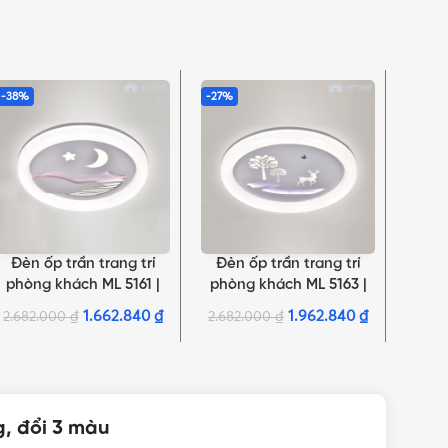
-38%
-27%
-31%
Đèn ốp trần trang trí
Đèn ốp trần trang trí
Đèn ố
THÊM VÀO GIỎ HÀNG
THÊM VÀO GIỎ HÀNG
THÊM 
phòng khách ML 5161 |
phòng khách ML 5163 |
cho p
Họa tiết mặt trăng, ngôi
Họa tiết rừng cây
tròn
1.662.840
₫
1.962.840
₫
2.682.000
₫
2.682.000
₫
2.80
sao
g, đổi 3 màu