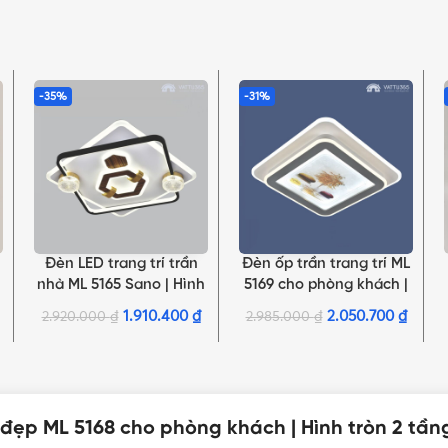
-35%
-31%
Đèn LED trang trí trần
Đèn ốp trần trang trí ML
THÊM VÀO GIỎ HÀNG
THÊM VÀO GIỎ HÀNG
nhà ML 5165 Sano | Hình
5169 cho phòng khách |
vuông đen phối hình lục
Hình vuông 2 tầng, đổi 3
1.910.400
₫
2.050.700
₫
2.920.000
₫
2.985.000
₫
giác màu gỗ
màu
đẹp ML 5168 cho phòng khách | Hình tròn 2 tần