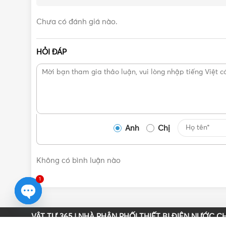
Chưa có đánh giá nào.
HỎI ĐÁP
Anh
Chị
Không có bình luận nào
1
Open
VẬT TƯ 365
| NHÀ PHÂN PHỐI THIẾT BỊ ĐIỆN NƯỚC CH
chaty