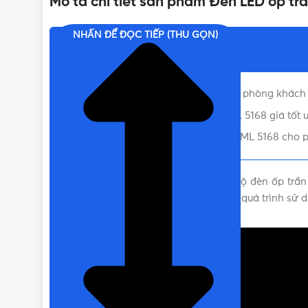
Mô tả chi tiết sản phẩm Đèn LED ốp tr
NHẤN ĐỂ ĐỌC TIẾP (THU GỌN)
Nội dung chính
Đặc điểm của đèn ốp trần trang trí phòng khách
Nơi bán đèn trần phòng khách ML 5168 giá tốt 
Liên hệ mua Đèn LED ốp trần đẹp ML 5168 cho ph
Đèn ốp trần phòng khách ML 5168
là bộ đèn ốp trần
phẩm còn đảm bảo sự chắc chắn trong quá trình sử d