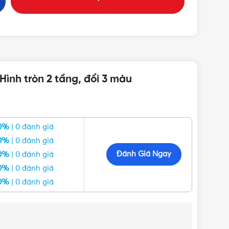
ình tròn 2 tầng, đổi 3 màu
âm ốp trần của Sano luôn đa dạng về kiểu dáng cũng
0%
| 0 đánh giá
0%
| 0 đánh giá
Đánh Giá Ngay
0%
| 0 đánh giá
0%
| 0 đánh giá
0%
| 0 đánh giá