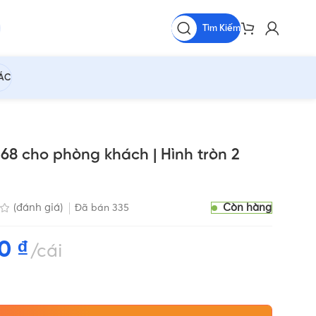
Tìm Kiếm
HÁC
68 cho phòng khách | Hình tròn 2
Còn hàng
(đánh giá)
Đã bán
335
00
₫
cái