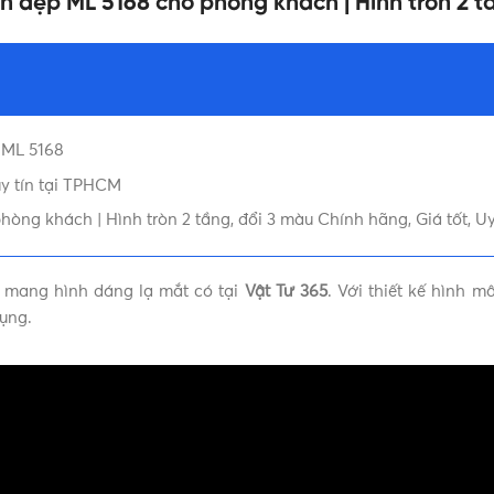
ần đẹp ML 5168 cho phòng khách | Hình tròn 2 t
 ML 5168
uy tín tại TPHCM
òng khách | Hình tròn 2 tầng, đổi 3 màu Chính hãng, Giá tốt, Uy
 mang hình dáng lạ mắt có tại
Vật Tư 365
. Với thiết kế hình 
ụng.