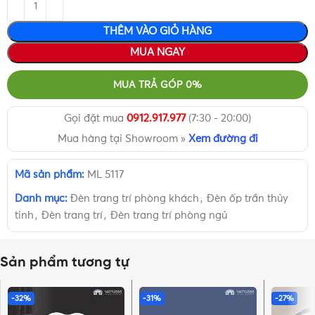
THÊM VÀO GIỎ HÀNG
MUA NGAY
MUA TRẢ GÓP 0%
Gọi đặt mua
0912.917.977
(7:30 - 20:00)
Mua hàng tại Showroom »
Xem đường đi
Mã sản phẩm:
ML 5117
Danh mục:
Đèn trang trí phòng khách
,
Đèn ốp trần thủy
tinh
,
Đèn trang trí
,
Đèn trang trí phòng ngủ
Sản phẩm tương tự
-32%
-31%
-27%