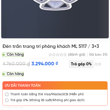
Đèn trần trang trí phòng khách ML 5117 / 3+3
Còn hàng
(đánh giá)
Đã bán
315
4.760.000
₫
3.294.000
₫
cái
Còn hàng
ƯU ĐÃI THANH TOÁN
Thanh toán bằng thẻ Visa/Master/JCB (Miễn phí)
Trả góp 0% (Không lãi suất/Không phí giao dịch)