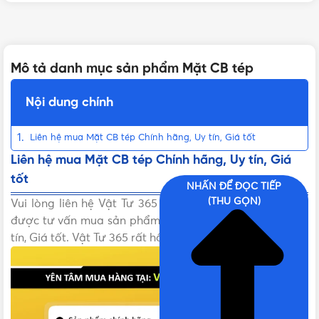
Mô tả danh mục sản phẩm Mặt CB tép
Nội dung chính
Liên hệ mua Mặt CB tép Chính hãng, Uy tín, Giá tốt
Liên hệ mua Mặt CB tép Chính hãng, Uy tín, Giá
tốt
NHẤN ĐỂ ĐỌC TIẾP
(THU GỌN)
Vui lòng liên hệ Vật Tư 365 theo các kênh bên dưới để
được tư vấn mua sản phẩm Mặt CB tép Chính hãng, Uy
tín, Giá tốt. Vật Tư 365 rất hân hạnh được phục vụ!