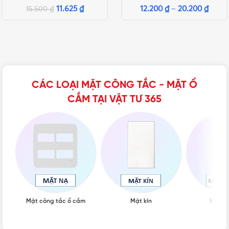
11.625
₫
12.200
₫
–
20.200
₫
15.500
₫
CÁC LOẠI MẶT CÔNG TẮC - MẶT Ổ
CẮM TẠI VẬT TƯ 365
Mặt công tắc ổ cắm
Mặt kín
Mặt C