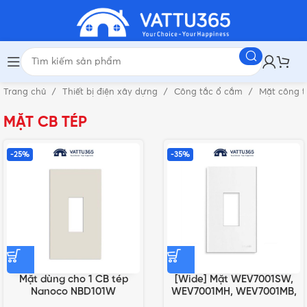
Trang chủ
Thiết bị điện xây dựng
Công tắc ổ cắm
Mặt công 
MẶT CB TÉP
-25%
-35%
Mặt dùng cho 1 CB tép
[Wide] Mặt WEV7001SW,
Nanoco NBD101W
WEV7001MH, WEV7001MB,
WEV7001MW cho CB 1 tép