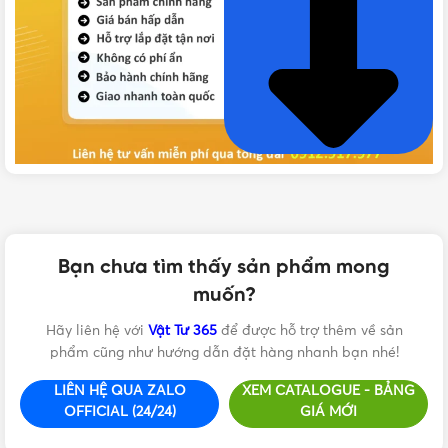
VẬT TƯ 365 - NHÀ PHÂN PHỐI THIẾT BỊ ĐIỆN NƯỚC
CHUYÊN NGHIỆP
Hotline:
0912917977
Bạn chưa tìm thấy sản phẩm mong
muốn?
Email:
cskh@vattu365.com
Hãy liên hệ với
Vật Tư 365
để được hỗ trợ thêm về sản
Website:
https://vattu365.com/
phẩm cũng như hướng dẫn đặt hàng nhanh bạn nhé!
Showroom:
13 đường số 7, P. An Lạc A, Q. Bình Tân,
LIÊN HỆ QUA ZALO
XEM CATALOGUE - BẢNG
TPHCM
(
Click xem đường
)
OFFICIAL (24/24)
GIÁ MỚI
Vật Tư 365
là Nhà phân phối thiết bị điện nước dân