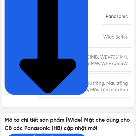
THƯƠNG HIỆU
Panasonic
DÒNG CÔNG TẮC - Ổ CẮM
Wide Series
WEV7061MB, WEV7061MH,
MÃ SẢN PHẨM
WEV7061MW, WEV7061SW
Màu đen ánh kim, Màu trắng, Màu trắng
MÀU SẮC
ánh kim, Màu xám ánh kim
LẮP ĐẶT
Cắm nhanh
Mô tả chi tiết sản phẩm [Wide] Mặt che dùng cho
CB cóc Panasonic (HB) cập nhật mới
KIỂU DÁNG
Chữ nhật