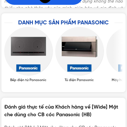
hay bất cứ nơi đâu. Đây chắc hẳn vật dụng không thể nào
BẢO HÀNH
12 tháng
thiếu cho nhà thân yêu của mình, giúp bảo vệ gia đình và
người thân của bạn.
DANH MỤC SẢN PHẨM PANASONIC
XUẤT XỨ
Trung Quốc
ĐÓNG GÓI
10 cái/hộp, 100 cái/thùng
Bếp điện từ Panasonic
Tủ điện Panasonic
Máy hút 
Đánh giá thực tế của Khách hàng về [Wide] Mặt
che dùng cho CB cóc Panasonic (HB)