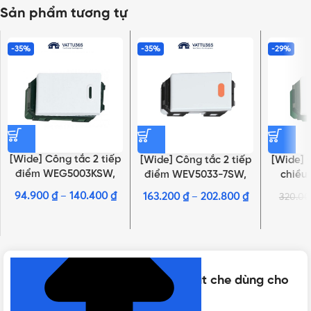
Sản phẩm tương tự
-35%
-35%
-29%
[Wide] Công tắc 2 tiếp
[Wide] Công tắc 2 tiếp
[Wide] 
điểm WEG5003KSW,
điểm WEV5033-7SW,
chiề
WEG5003KH
WEV5033-7H
94.900
₫
–
140.400
₫
163.200
₫
–
202.800
₫
320.0
NHẤN ĐỂ XEM TIẾP (THU GỌN)
Thông số kỹ thuật của [Wide] Mặt che dùng cho
CB cóc Panasonic (HB)