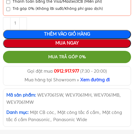
Thanh toán bằng thẻ Visa/Master/JCB (Miễn phí)
Trả góp 0% (Không lãi suất/Không phí giao dịch)
THÊM VÀO GIỎ HÀNG
MUA NGAY
MUA TRẢ GÓP 0%
Gọi đặt mua
0912.917.977
(7:30 - 20:00)
Mua hàng tại Showroom »
Xem đường đi
Mã sản phẩm:
WEV7061SW, WEV7061MH, WEV7061MB,
WEV7061MW
Danh mục:
Mặt CB cóc
,
Mặt công tắc ổ cắm
,
Mặt công
tắc ổ cắm Panasonic
,
Panasonic Wide