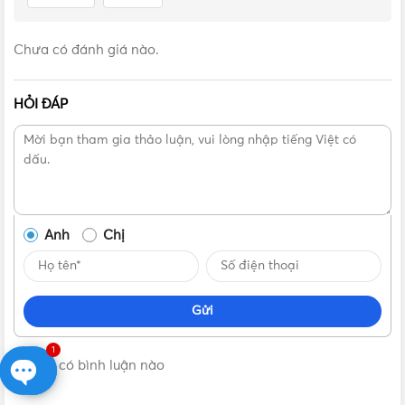
WEV7061MB, WEV7061MW là một sản phẩm đến từ thương
hiệu Panasonic. Hiện nay mặt dùng có 4 màu sắc để bạn có
thể lựa chọn:
Chưa có đánh giá nào.
HỎI ĐÁP
Anh
Chị
Gửi
1
Không có bình luận nào
Open