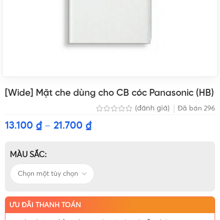
[Wide] Mặt che dùng cho CB cóc Panasonic (HB)
(đánh giá)
Đã bán
296
13.100
₫
–
21.700
₫
MÀU SẮC
ƯU ĐÃI THANH TOÁN