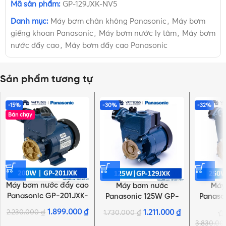
Mã sản phẩm:
GP-129JXK-NV5
Danh mục:
Máy bơm chân không Panasonic
,
Máy bơm
giếng khoan Panasonic
,
Máy bơm nước ly tâm
,
Máy bơm
nước đẩy cao
,
Máy bơm đẩy cao Panasonic
Sản phẩm tương tự
-15%
-30%
-32%
Bán chạy
Máy bơm nước đẩy cao
Máy bơm nước
Máy
Panasonic GP-201JXK-
Panasonic 125W GP-
Panaso
SV5 200W | Dây điện
129JXK-SV5 | Dây điện
250JXK-
1.899.000
₫
2.230.000
₫
1.211.000
₫
1.730.000
₫
12.5cm
12.5cm
3.830.0