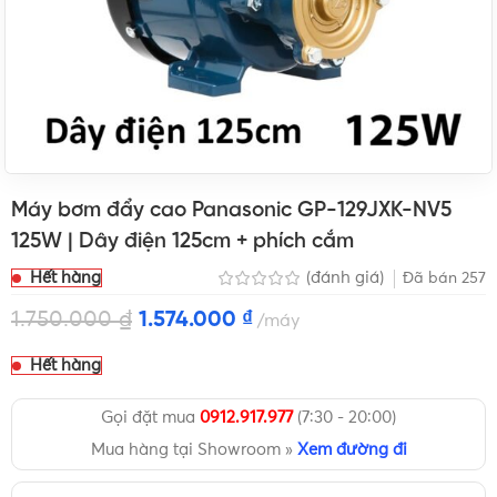
Máy bơm đẩy cao Panasonic GP-129JXK-NV5
125W | Dây điện 125cm + phích cắm
Hết hàng
(đánh giá)
Đã bán
257
1.750.000
₫
1.574.000
₫
máy
Hết hàng
Gọi đặt mua
0912.917.977
(7:30 - 20:00)
Mua hàng tại Showroom »
Xem đường đi