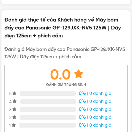
nhôm
Đánh giá thực tế của Khách hàng về Máy bơm
THỜI GIAN SỬ DỤNG
8000 giờ
đẩy cao Panasonic GP-129JXK-NV5 125W | Dây
điện 125cm + phích cắm
CẤP BẢO VỆ
Chỉ số IPX4
VẬT TƯ 365 - NHÀ PHÂN PHỐI THIẾT BỊ ĐIỆN NƯỚC
CHUYÊN NGHIỆP
Đánh giá Máy bơm đẩy cao Panasonic GP-129JXK-NV5
125W | Dây điện 125cm + phích cắm
KHỐI LƯỢNG
5.9kg
Hotline:
0912917977
0.0
Email:
cskh@vattu365.com
KÍCH THƯỚC
206 x 152 x 212 mm (DxRxC)
Website:
https://vattu365.com/
ĐÁNH GIÁ TRUNG BÌNH
0%
| 0 đánh giá
5
Showroom:
13 đường số 7, P. An Lạc A, Q. Bình Tân,
TPHCM
(
Click xem đường
)
0%
| 0 đánh giá
4
0%
| 0 đánh giá
3
Vật Tư 365
là Nhà phân phối thiết bị điện nước dân
0%
| 0 đánh giá
2
dụng và công nghiệp tại TP.HCM từ các thương hiệu uy
tín như Panasonic, Nanoco, MPE, Schneider, Sino
0%
| 0 đánh giá
1
Vanlock, Bình Minh, Minh Hòa, Hoa Sen, Tiền Phong,...