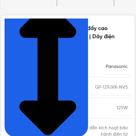
NHẤN ĐỂ XEM TIẾP (THU GỌN)
Thông số kỹ thuật của Máy bơm đẩy cao
Panasonic GP-129JXK-NV5 125W | Dây điện
125cm + phích cắm
THƯƠNG HIỆU
Panasonic
MÃ SẢN PHẨM
GP-129JXK-NV5
CÔNG SUẤT
125W
12 tháng, Hướng dẫn kích hoạt bảo
BẢO HÀNH
hành điện tử