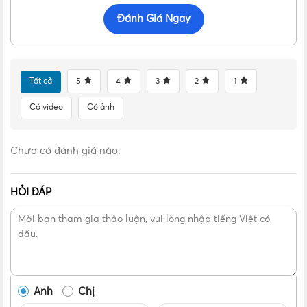
Vật Tư 365
Cam kết sản phẩm chính hãng, mức giá tốt,
Đánh Giá Ngay
hỗ trợ giao hàng nhanh ở các tỉnh đáp cùng nhiều
chương trình hấp dẫn ứng nhu cầu của khách hàng.
Tất cả
5
4
3
2
1
Có video
Có ảnh
Chưa có đánh giá nào.
HỎI ĐÁP
Anh
Chị