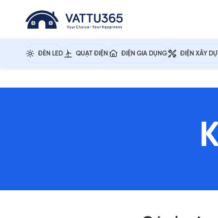
ĐÈN LED
QUẠT ĐIỆN
ĐIỆN GIA DỤNG
ĐIỆN XÂY D
K