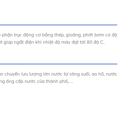
bộ phận trục động cơ bằng thép, gioăng, phớt bơm có độ
ệt giúp ngắt điện khi nhiệt độ máy đạt tới 80 độ C.
ận chuyển lưu lượng lớn nước từ sông suối, ao hồ, nước
hống ống cấp nước của thành phố,…