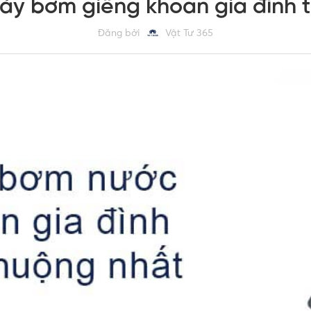
máy bơm giếng khoan gia đình 
Đăng bởi
Vật Tư 365