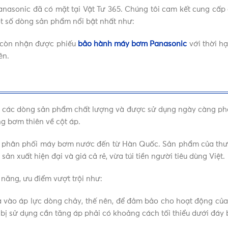
nasonic đã có mặt tại Vật Tư 365. Chúng tôi cam kết cung cấp
ột số dòng sản phẩm nổi bật nhất như:
5 còn nhận được phiếu
bảo hành máy bơm Panasonic
với thời hạ
ên.
g các dòng sản phẩm chất lượng và được sử dụng ngày càng ph
g bơm thiên về cột áp.
và phân phối máy bơm nước đến từ Hàn Quốc. Sản phẩm của thư
ản xuất hiện đại và giá cả rẻ, vừa túi tiền người tiêu dùng Việt.
 năng, ưu điểm vượt trội như:
 vào áp lực dòng chảy, thế nên, để đảm bảo cho hoạt động củ
iết bị sử dụng cần tăng áp phải có khoảng cách tối thiểu dưới đáy