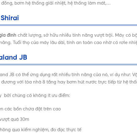
g đồng, bơm hệ thống giải nhiệt, hệ thống làm mát,…
Shirai
gia đình
chất lượng, sở hữu nhiều tính năng vượt trội. Máy có 
 năng. Tuổi thọ của máy lâu dài, tính an toàn cao nhờ có rơle nhi
aland JB
and JB có thể ứng dụng rất nhiều tính năng của nó, ví dụ như: V
 đương với tòa nhà 8 tầng hay bơm hút nước trực tiếp từ hệ t
y bởi chúng có không ít ưu điểm:
n các bồn chứa đặt trên cao
 vượt quá 30m
 thông qua kiểm nghiệm, đo đạc thực tế