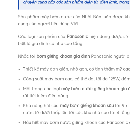
chuyên cung cấp các sản phẩm điện tử, điện lạnh, tron
Sản phẩm máy bơm nước của Nhật Bản luôn được khác
dụng của người tiêu dùng Việt.
Các loại sản phẩm của
Panasonic
hiện đang được sử d
biệt là gia đình có nhà cao tầng.
Nhắc tới
bơm giếng khoan gia đình
Panasonic người d
Thiết kế máy đơn giản, nhỏ gọn, có tính thẩm mỹ ca
Công suất máy bơm cao, có thể đạt tối đa 125W, đảm
Một trong các loại
máy bơm nước giếng khoan gia đ
rất tiết kiệm điện năng
Khả năng hút của
máy bơm giếng khoan sâu
tới 9m 
nước từ dưới thấp lên tới các khu nhà cao tới 4 tầng
Hầu hết máy bơm nước giếng khoan của Panasonic đều