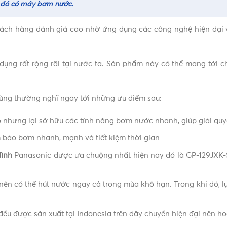
g đó có máy bơm nước.
h hàng đánh giá cao nhờ ứng dụng các công nghệ hiện đại và 
ụng rất rộng rãi tại nước ta. Sản phẩm này có thể mang tới c
ùng thường nghĩ ngay tới những ưu điểm sau:
o nhưng lại sở hữu các tính năng bơm nước nhanh, giúp giải quy
 bảo bơm nhanh, mạnh và tiết kiệm thời gian
ình
Panasonic được ưa chuộng nhất hiện nay đó là GP-129JXK-S
nên có thể hút nước ngay cả trong mùa khô hạn. Trong khi đó, 
 được sản xuất tại Indonesia trên dây chuyền hiện đại nên hoạt