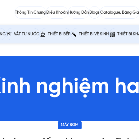
Thông Tin Chung
Điều Khoản
Hướng Dẫn
Blogs
Catalogue, Bảng Giá
ỰNG
VẬT TƯ NƯỚC
THIẾT BỊ BẾP
THIẾT BỊ VỆ SINH
THIẾT BỊ K
inh nghiệm h
MÁY BƠM