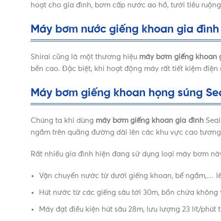
hoạt cho gia đình, bơm cấp nước ao hồ, tưới tiêu ruộn
Máy bơm nước giếng khoan gia đình 
Shirai cũng là một thương hiệu
máy bơm giếng khoan 
bền cao. Đặc biệt, khi hoạt động máy rất tiết kiệm điện
Máy bơm giếng khoan họng súng Se
Chúng ta khi dùng
máy bơm giếng khoan gia đình
Seal
ngầm trên quãng đường dài lên các khu vực cao tương
Rất nhiều gia đình hiện đang sử dụng loại máy bơm nà
Vận chuyển nước từ dưới giếng khoan, bể ngầm,… lê
Hút nước từ các giếng sâu tới 30m, bồn chứa không
Máy đạt điều kiện hút sâu 28m, lưu lượng 23 lít/phút