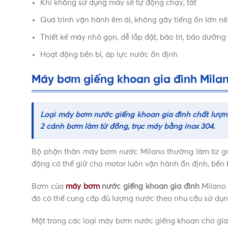
Khi không sử dụng máy sẽ tự động chạy, tắt
Quá trình vận hành êm ái, không gây tiếng ồn lớn nê
Thiết kế máy nhỏ gọn, dễ lắp đặt, bảo trì, bảo dưỡng
Hoạt động bền bỉ, áp lực nước ổn định
Máy bơm giếng khoan gia đình Mila
Loại
máy bơm nước giếng khoan gia đình
chất lượn
2 cánh bơm làm từ đồng, trục máy bằng inox 304.
Bộ phận thân máy bơm nước Milano thường làm từ gang
động có thể giữ cho motor luôn vận hành ổn định, bền 
Bơm của
máy bơm
nước giếng khoan gia đình
Milano 
đó có thể cung cấp đủ lượng nước theo nhu cầu sử dụn
Một trong các loại máy bơm nước giếng khoan cho gia 