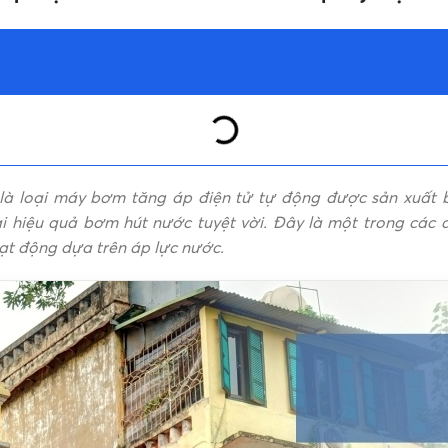
ĐƯỜNG KÍNH ỐNG THOÁ
25 mm
ÁP LỰC TẮT NGUỒN
-
BẢO HÀNH
 và đẩy nước từ thấp lên cao
là loại máy bơm tăng áp điện tử tự động được sản xuất 
GA-125FAK (điện tử)
 hiệu quả bơm hút nước tuyệt vời. Đây là một trong các
ạt động dựa trên áp lực nước.