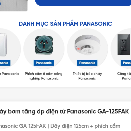
DANH MỤC SẢN PHẨM PANASONIC
m Panasonic
Phích cắm ổ cắm công
Thiết bị báo cháy
Công tắ
nghiệp Panasonic
Panasonic
Pana
áy bơm tăng áp điện tử Panasonic GA-125FAK 
asonic GA-125FAK | Dây điện 125cm + phích cắm