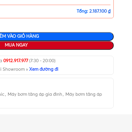
Tổng:
2.187.100 ₫
ÊM VÀO GIỎ HÀNG
MUA NGAY
ua
0912.917.977
(7:30 - 20:00)
ại Showroom »
Xem đường đi
ic
,
Máy bơm tăng áp gia đình
,
Máy bơm tăng áp