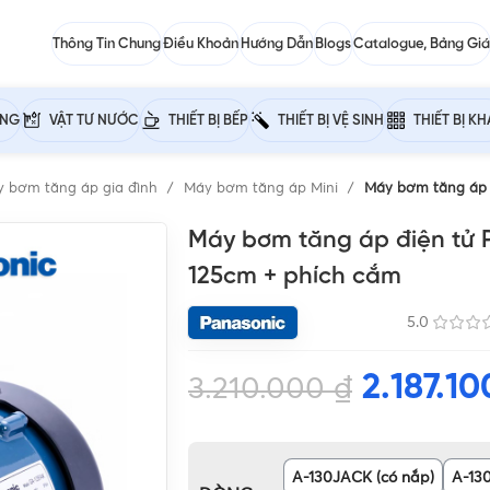
Thông Tin Chung
Điều Khoản
Hướng Dẫn
Blogs
Catalogue, Bảng Giá
ỰNG
VẬT TƯ NƯỚC
THIẾT BỊ BẾP
THIẾT BỊ VỆ SINH
THIẾT BỊ K
 bơm tăng áp gia đình
Máy bơm tăng áp Mini
Máy bơm tăng áp đ
Máy bơm tăng áp điện tử 
125cm + phích cắm
5.0
2.187.1
3.210.000
₫
A-130JACK (có nắp)
A-13