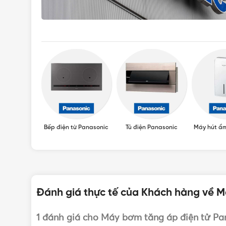
Panasonic
Bếp điện từ Panasonic
Tủ điện Panasonic
Máy hút ẩ
Đánh giá thực tế của Khách hàng về M
1 đánh giá cho
Máy bơm tăng áp điện tử Pan