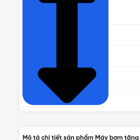
THƯƠNG HIỆU
CÔNG SUẤT
ĐIỆN ÁP
TRỌNG LƯỢNG
LƯU LƯỢNG NƯỚC
CHIỀU SÂU HÚT
Mô tả chi tiết sản phẩm Máy bơm tăng