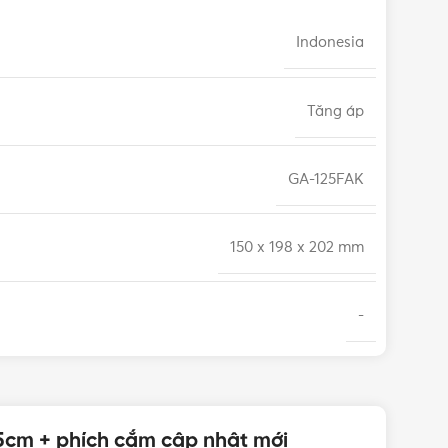
Indonesia
Tăng áp
GA-125FAK
150 x 198 x 202 mm
-
27 m
25cm + phích cắm cập nhật mới