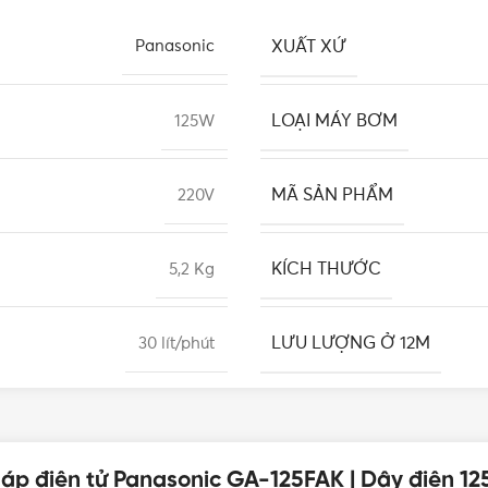
XUẤT XỨ
Panasonic
LOẠI MÁY BƠM
125W
MÃ SẢN PHẨM
220V
KÍCH THƯỚC
5,2 Kg
LƯU LƯỢNG Ở 12M
30 lít/phút
TỔNG ĐỘ CAO TỐI ĐA
9m
 áp điện tử Panasonic GA-125FAK | Dây điện 1