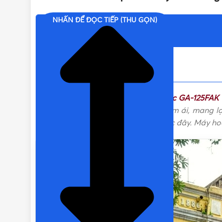
ĐƯỜNG KÍNH ỐNG HÚT
NHẤN ĐỂ ĐỌC TIẾP (THU GỌN)
Nội dung chính
ÁP LỰC BẬT NGUỒN
CHỨC NĂNG
Hút
Máy bơm tăng áp điện tử Panasonic GA-125FAK
DÒNG
nhưng hoạt động rất mạnh mẽ và êm ái, mang lại
không cần tới bình tăng áp như trước đây. Máy ho