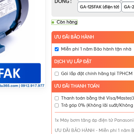
DÒNG
GA-125FAK (điện tử)
GA-2
Còn hàng
ƯU ĐÃI BẢO HÀNH
Miễn phí 1 năm Bảo hành tận nhà
DỊCH VỤ LẮP ĐẶT
Gói lắp đặt chính hãng tại TPHCM
ƯU ĐÃI THANH TOÁN
Thanh toán bằng thẻ Visa/Master/J
Trả góp 0% (Không lãi suất/Không 
1x
Máy bơm tăng áp điện tử Panasoni
ƯU ĐÃI BẢO HÀNH
-
Miễn phí 1 năm 