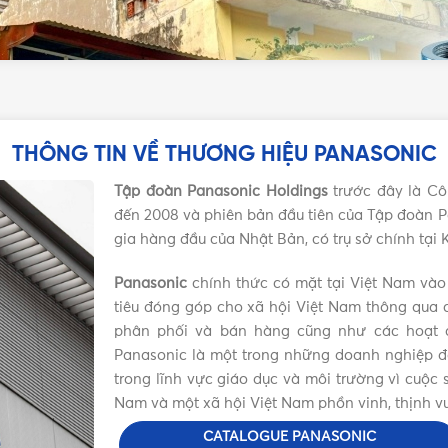
THÔNG TIN VỀ THƯƠNG HIỆU PANASONIC
Tập đoàn Panasonic Holdings
trước đây là Cô
đến 2008 và phiên bản đầu tiên của Tập đoàn P
gia hàng đầu của Nhật Bản, có trụ sở chính tại
Panasonic
chính thức có mặt tại Việt Nam vào
tiêu đóng góp cho xã hội Việt Nam thông qua c
phân phối và bán hàng cũng như các hoạt đ
Panasonic là một trong những doanh nghiệp đặc
trong lĩnh vực giáo dục và môi trường vì cuộ
Nam và một xã hội Việt Nam phồn vinh, thịnh v
Máy bơm tăng áp điện tử Panasonic GA-125FAK
CATALOGUE PANASONIC