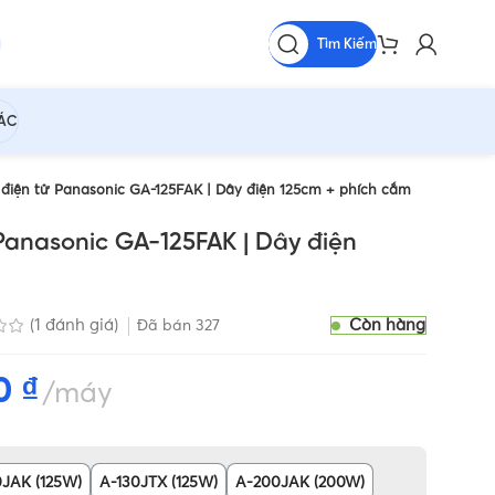
Tìm Kiếm
HÁC
iện tử Panasonic GA-125FAK | Dây điện 125cm + phích cắm
Panasonic GA-125FAK | Dây điện
Còn hàng
(
1
đánh giá)
Đã bán
327
00
₫
máy
0JAK (125W)
A-130JTX (125W)
A-200JAK (200W)