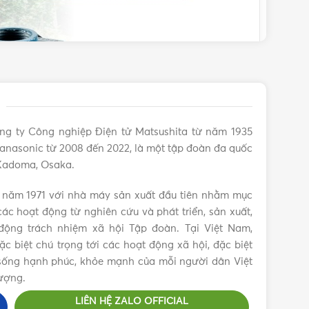
ng ty Công nghiệp Điện tử Matsushita từ năm 1935
anasonic từ 2008 đến 2022, là một tập đoàn đa quốc
 Kadoma, Osaka.
 năm 1971 với nhà máy sản xuất đầu tiên nhằm mục
ác hoạt động từ nghiên cứu và phát triển, sản xuất,
ộng trách nhiệm xã hội Tập đoàn. Tại Việt Nam,
 biệt chú trọng tới các hoạt động xã hội, đặc biệt
c sống hạnh phúc, khỏe mạnh của mỗi người dân Việt
ượng.
LIÊN HỆ ZALO OFFICIAL