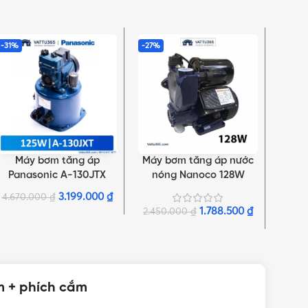
-31%
-27%
-27%
Máy bơm tăng áp
Máy bơm tăng áp nước
Máy 
THÊM VÀO GIỎ HÀNG
THÊM VÀO GIỎ HÀNG
THÊM 
Panasonic A-130JTX
nóng Nanoco 128W
nó
125W | Dây điện 125cm +
NCPS128-A
3.199.000
₫
4.670.000
₫
2.67
phích cắm
1.788.500
₫
2.450.000
₫
m + phích cắm