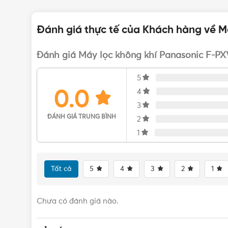
Đánh giá thực tế của Khách hàng về M
Đánh giá Máy lọc không khí Panasonic F-P
5
0.0
4
3
ĐÁNH GIÁ TRUNG BÌNH
2
1
Tất cả
5
4
3
2
1
Chưa có đánh giá nào.