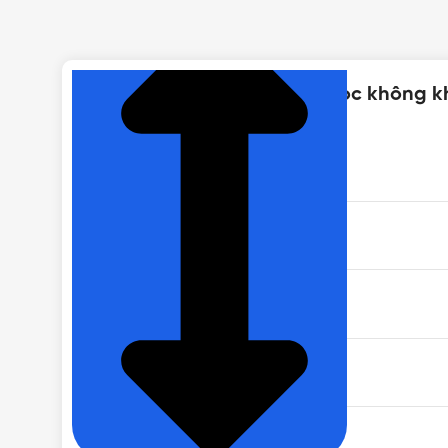
NHẤN ĐỂ XEM TIẾP (THU GỌN)
Thông số kỹ thuật của Máy lọc không 
MÃ SẢN PHẨM
CÔNG SUẤT
MÀU SẮC
ĐỘ ỒN
CÔNG NGHỆ LỌC