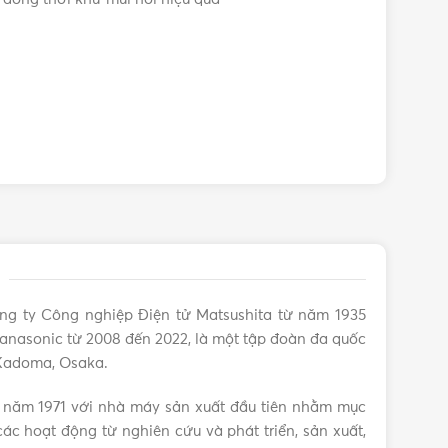
F-PXV50A (Nanoe X)
Máy lọc không khí
,
Máy lọc không khí Panasonic
ng ty Công nghiệp Điện tử Matsushita từ năm 1935
anasonic từ 2008 đến 2022, là một tập đoàn đa quốc
 Kadoma, Osaka.
 năm 1971 với nhà máy sản xuất đầu tiên nhằm mục
ác hoạt động từ nghiên cứu và phát triển, sản xuất,