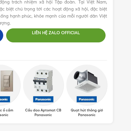
ộng trách nhiệm xã hội Tập đoàn. Tại Việt Nam,
 biệt chú trọng tới các hoạt động xã hội, đặc biệt
c sống hạnh phúc, khỏe mạnh của mỗi người dân Việt
ượng.
LIÊN HỆ ZALO OFFICIAL
c ổ cắm
Cầu dao Aptomat CB
Quạt hút thông gió
Máy sấy ta
sonic
Panasonic
Panasonic