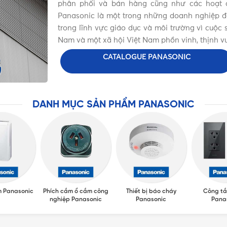
phân phối và bán hàng cũng như các hoạt đ
Panasonic là một trong những doanh nghiệp đặc
trong lĩnh vực giáo dục và môi trường vì cuộ
Nam và một xã hội Việt Nam phồn vinh, thịnh v
CATALOGUE PANASONIC
DANH MỤC SẢN PHẨM PANASONIC
m Panasonic
Phích cắm ổ cắm công
Thiết bị báo cháy
Công tắ
nghiệp Panasonic
Panasonic
Pana