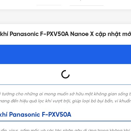
HÚT GIÓ 3 CHIỀU
HEPA
g khí Panasonic F-PXV50A Nanoe X cập nhật mớ
ĐO MỨC ĐỘ Ô NHIỄM
Bụi mịn PM
CHẾ ĐỘ TỰ ĐỘNG
Có
CHẾ ĐỘ NGỦ
Không
ý tưởng cho những ai mong muốn sở hữu một không gian sống tr
CHẾ ĐỘ KHÓA TRẺ EM
Có
ang đến hiệu quả lọc khí vượt trội, giúp loại bỏ bụi bẩn, vi khuẩ
 khí Panasonic F-PXV50A
CHẾ ĐỘ ECONAVI
C550 x R340 x S208 (mm)
uẩn, virus, nấm mốc và các tác nhân gây dị ứng trong không khí,