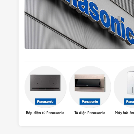
Panasonic
Bếp điện từ Panasonic
Tủ điện Panasonic
Máy hút ẩ