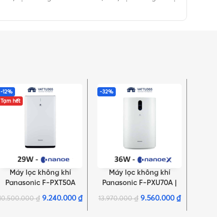
-12%
-32%
-30%
Tạm hết
Máy lọc không khí
Máy lọc không khí
Má
ĐỌC TIẾP
THÊM VÀO GIỎ HÀNG
THÊM 
Panasonic F-PXT50A
Panasonic F-PXU70A |
Panas
Lọc bụi PM2.5, kháng
9.240.000
₫
9.560.000
₫
10.500.000
₫
13.970.000
₫
14.50
khuẩn, ngừa Virus