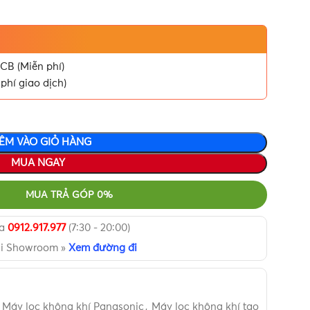
CB (Miễn phí)
phí giao dịch)
ÊM VÀO GIỎ HÀNG
MUA NGAY
MUA TRẢ GÓP 0%
ua
0912.917.977
(7:30 - 20:00)
ại Showroom »
Xem đường đi
Máy lọc không khí Panasonic
,
Máy lọc không khí tạo