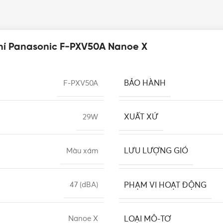
khí Panasonic F-PXV50A Nanoe X
BẢO HÀNH
F-PXV50A
XUẤT XỨ
29W
LƯU LƯỢNG GIÓ
Màu xám
PHẠM VI HOẠT ĐỘNG
47 (dBA)
LOẠI MÔ-TƠ
Nanoe X