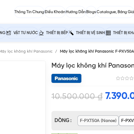
Thông Tin Chung
Điều Khoản
Hướng Dẫn
Blogs
Catalogue, Bảng Giá
ỰNG
VẬT TƯ NƯỚC
THIẾT BỊ BẾP
THIẾT BỊ VỆ SINH
THIẾT BỊ K
Máy lọc không khí Panasonic
Máy lọc không khí Panasonic F-PXV50
Máy lọc không khí Panaso
7.390
10.500.000
₫
DÒNG
F-PXT50A (Nanoe)
F-PXV