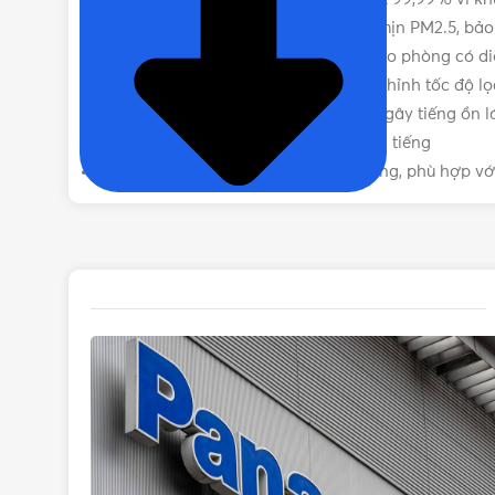
ĐIỆN ÁP
Lọc bụi mịn PM2.5: Loại bỏ 99% bụi mịn PM2.5, bảo
Diện tích hoạt động rộng: Phù hợp cho phòng có di
Cảm biến thông minh: Tự động điều chỉnh tốc độ l
THƯƠNG HIỆU
Chế độ ngủ: Hoạt động êm ái, không gây tiếng ồn 
Hẹn giờ: Hẹn giờ hoạt động lên đến 8 tiếng
Máy lọc không 
Thiết kế hiện đại: Kiểu dáng sang trọng, phù hợp vớ
LOẠI MÁY LỌC KHÔNG KHÍ
bù ẩm Panason
X
,
Máy lọc k
Tham khảo thêm các loại máy lọc không khí Panasoni