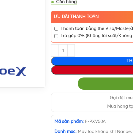
Còn hàng
ƯU ĐÃI THANH TOÁN
Thanh toán bằng thẻ Visa/Master/J
Trả góp 0% (Không lãi suất/Không 
TH
Gọi đặt m
Mua hàng t
Mã sản phẩm:
F-PXV50A
Danh mục:
Máy lọc không khí Nanoe
,