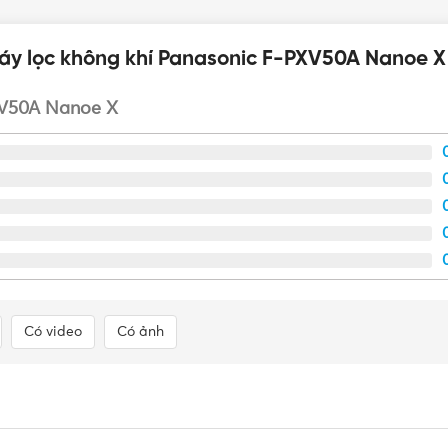
áy lọc không khí Panasonic F-PXV50A Nanoe X
XV50A Nanoe X
Có video
Có ảnh