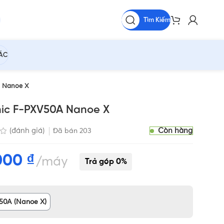
Tìm Kiếm
HÁC
A Nanoe X
nic F-PXV50A Nanoe X
Còn hàng
(đánh giá)
Đã bán
203
.000
₫
máy
50A (Nanoe X)