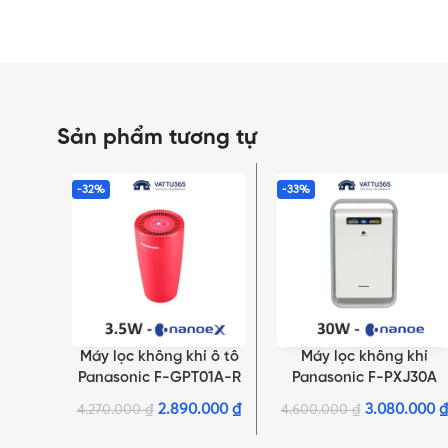
Sản phẩm tương tự
-32%
-33%
Máy lọc không khí ô tô
Máy lọc không khí
THÊM VÀO GIỎ HÀNG
THÊM VÀO GIỎ HÀNG
Panasonic F-GPT01A-R
Panasonic F-PXJ30A
Màu Đỏ
2.890.000
₫
3.080.000
₫
4.270.000
₫
4.600.000
₫