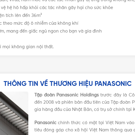
DÒNG
220V-240V
 vệ hệ hô hấp khỏi các tác nhân gây hại cho sức khỏe
ện tích lên đến 36m²
ọc theo mức độ ô nhiễm của không khí
LOẠI
Panasonic
lớn, mang đến giấc ngủ ngon cho bạn và gia đình
khí bù ẩm
,
Máy lọc không khí
i mọi không gian nội thất.
ic
,
Máy lọc không khí Nanoe
hông khí Nanoe X Panasonic
c khác
tại đây
THÔNG TIN VỀ THƯƠNG HIỆU PANASONIC
Tập đoàn Panasonic Holdings
trước đây là Cô
đến 2008 và phiên bản đầu tiên của Tập đoàn P
gia hàng đầu của Nhật Bản, có trụ sở chính tại
Panasonic
chính thức có mặt tại Việt Nam vào
tiêu đóng góp cho xã hội Việt Nam thông qua c