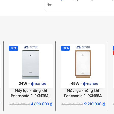
ẩm
-33%
-31%
Máy lọc không khí
Máy lọc không khí
LỰA CHỌN TÙY CHỌN
THÊM VÀO GIỎ HÀNG
Panasonic F-PXM35A |
Panasonic F-PXM55A
Màu xanh, Màu bạc
4.690.000
₫
9.210.000
₫
7.000.000
₫
13.300.000
₫