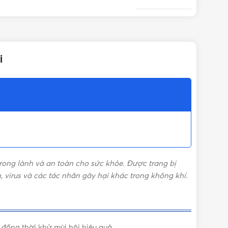
Có
i
Có
Có
Không
ong lành và an toàn cho sức khỏe. Được trang bị
Không
n, virus và các tác nhân gây hại khác trong không khí.
Không
 đồng thời khử mùi hôi hiệu quả