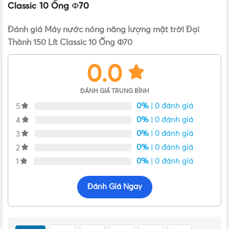
Classic 10 Ống Φ70
THƯƠNG HIỆU
Đại Thành
Đánh giá Máy nước nóng năng lượng mặt trời Đại
Thành 150 Lít Classic 10 Ống Φ70
DÒNG MÁY NLMT
CLASSIC (INOX 304)
0.0
DUNG TÍCH
150 lít
ĐÁNH GIÁ TRUNG BÌNH
0%
| 0 đánh giá
5
SỐ ỐNG
10 ống phi 70
0%
| 0 đánh giá
4
0%
| 0 đánh giá
3
Kích thước bình năng lượng mặt trời Đại Thành 300L Classic 70-
0%
| 0 đánh giá
2
Bình năng lượng mặt trời
,
Bình nước nóng
10
LOẠI
năng lượng mặt trời
,
Máy nước nóng năng
0%
| 0 đánh giá
1
lượng mặt trời
Kích thước: 2000 x 1046 x 1230 mm (Dài x Rộng x Cao)
Đánh Giá Ngay
Số ống thủy: 10 ống Phi 70
Dung tích:
150 lít
Má
Chiều dài ống thủy:
1800 mm
năn
lượ
Vỏ và ruột bình:
Inox SUS 304
,
dày 0,4mm