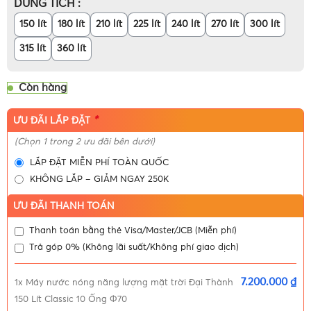
DUNG TÍCH
150 lít
180 lít
210 lít
225 lít
240 lít
270 lít
300 lít
315 lít
360 lít
Còn hàng
*
ƯU ĐÃI LẮP ĐẶT
(Chọn 1 trong 2 ưu đãi bên dưới)
LẮP ĐẶT MIỄN PHÍ TOÀN QUỐC
KHÔNG LẮP – GIẢM NGAY 250K
ƯU ĐÃI THANH TOÁN
Thanh toán bằng thẻ Visa/Master/JCB (Miễn phí)
Trả góp 0% (Không lãi suất/Không phí giao dịch)
7.200.000 ₫
1x
Máy nước nóng năng lượng mặt trời Đại Thành
150 Lít Classic 10 Ống Φ70