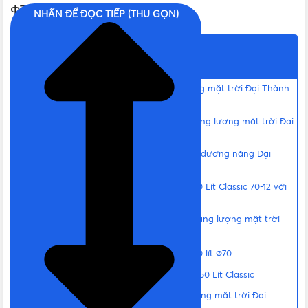
Φ70 cập nhật mới
NHẤN ĐỂ ĐỌC TIẾP (THU GỌN)
CHẤT LIỆU KHUNG ĐỠ
Inox 201 siêu bền
Nội dung chính
VỎ BÌNH BẢO ÔN
Thép không gỉ
Thông số và kích thước bình năng lượng mặt trời Đại Thành
150L Classic
Ưu điểm nổi bật của Máy nước nóng năng lượng mặt trời Đại
RUỘT BÌNH BẢO ÔN
Inox SUS 304
Thành 150 Lít Classic 12-70
Bộ phụ kiện PPR tặng kèm khi mua thái dương năng Đại
Thành 150L tại Vật Tư 365
ĐỘ DÀY RUỘT BÌNH BẢO ÔN
0.4mm
So sánh máy năng lượng Đại Thành 150 Lít Classic 70-12 với
các loại khác trong dòng Classic
ĐỘ DÀY LỚP GIỮ NHIỆT
55mm
Cách hoạt động của Bình nước nóng năng lượng mặt trời
Đại Thành 150L Classic
Chi tiết các lớp của ống chân không 150 lít ∅70
THỜI GIAN GIỮ NHIỆT
96 giờ
Lợi ích của bình nước nóng Đại Thành 150 Lít Classic
Lưu ý lắp đặt và sử dụng Bình năng lượng mặt trời Đại