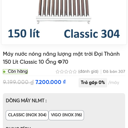
Máy nước nóng năng lượng mặt trời Đại Thành
150 Lít Classic 10 Ống Φ70
Còn hàng
(đánh giá)
Đã bán
307
9.199.000
₫
7.200.000
₫
máy
DÒNG MÁY NLMT
CLASSIC (INOX 304)
VIGO (INOX 316)