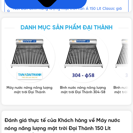
Thành 150 Lít Classic 12 Ống phi 70
NHIỆT ĐỘ LÀM NÓNG TỐI ĐA
85°C
Nơi bán bình năng lượng mặt trời Tân Á 150 Lít Classic giá
rẻ, uy tín
Liên hệ mua Máy nước nóng năng lượng mặt trời Đại
DANH MỤC SẢN PHẨM ĐẠI THÀNH
Thành 150 Lít Classic 10 Ống Φ70 Chính hãng, Giá tốt, Uy tín
t
THỜI GIAN ĐUN NÓNG CÓ THỂ SỬ DỤNG ĐƯỢC
Trong bài viết này, chúng ta sẽ tìm hiểu về
máy nước nóng
năng lượng mặt trời Đại Thành 150 Lít Classic
. Máy nước
nóng năng lượng mặt trời là một giải pháp tiết kiệm năng
n
lượng và thân thiện với môi trường cho việc sử dụng nước
nóng trong gia đình. Chúng ta sẽ khám phá các tính năng
TIÊU CHUẨN
và lợi ích của
máy nước nóng năng lượng mặt trời Đại
ISO 9001:2015, TCVN: 8251:2009
Thành Classic 150 Lít
và lý do tại sao nó là một lựa chọn
Máy nước nóng năng lượng
Bình nước nóng năng lượng
Bình nước 
mặt trời Đại Thành
mặt trời Đại Thành 304-58
mặt trời Đ
tuyệt vời cho ngôi nhà của bạn.
KÍCH THƯỚC
2000 x 1046 x 1230 mm (DxRxC)
Thông số và kích thước bình năng lượng mặt trời
Đại Thành 150L Classic
BẢO HÀNH
5 năm
Đánh giá thực tế của Khách hàng về Máy nước
nóng năng lượng mặt trời Đại Thành 150 Lít