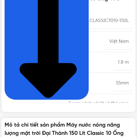
MÃ SẢN PHẨM
CLASSIC7010-150L
XUẤT XỨ
Việt Nam
CHIỀU DÀI ỐNG
1.8 m
LỚP GIỮ NHIỆT
55mm
Foam cách nhiệt chất lượng
LỚP CÁCH NHIỆT
cao
Mô tả chi tiết sản phẩm Máy nước nóng năng
CHẤT LIỆU
Inox SUS 304
lượng mặt trời Đại Thành 150 Lít Classic 10 Ống