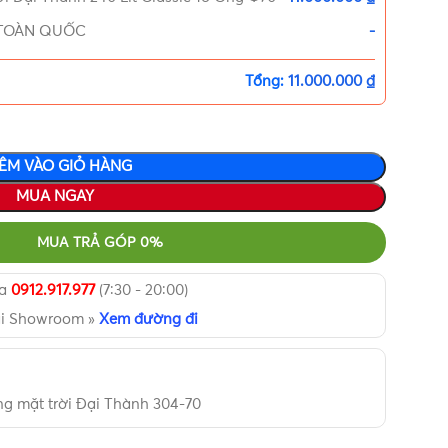
Í TOÀN QUỐC
-
Tổng:
11.000.000 ₫
ÊM VÀO GIỎ HÀNG
MUA NGAY
MUA TRẢ GÓP 0%
ua
0912.917.977
(7:30 - 20:00)
ại Showroom »
Xem đường đi
g mặt trời Đại Thành 304-70