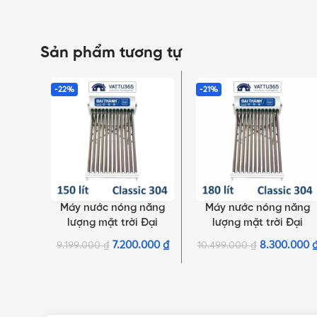
Sản phẩm tương tự
-22%
-21%
Máy nước nóng năng
Máy nước nóng năng
SELECT OPTIONS
SELECT OPTIONS
lượng mặt trời Đại
lượng mặt trời Đại
Thành 150 Lít Classic 10
Thành 180 Lít Classic 12
7.200.000
₫
8.300.000
9.199.000
₫
10.499.000
₫
Ống Φ70
Ống Φ70
NHẤN ĐỂ XEM TIẾP (THU GỌN)