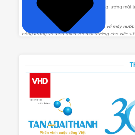
Liên hệ mua Máy nước nóng năng lượng mặt trời
THƯƠNG HIỆU MÁY NĂNG LƯỢNG MẶT TRỜI
Trong bài viết này, chúng ta sẽ tìm hiểu về
máy nước 
năng lượng và thân thiện với môi trường cho việc sử
trời Đại Thành Classic 240 Lít
và lý do tại sao nó là 
Thông số và kích thước bình năng lư
T