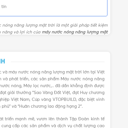
 bình nước nóng năng lượng mặt trời
,
Giá bình nước
 tín
lượng mặt trời Đại Thành
,
Giá máy năng lượng mặt
 Thành
,
Giá máy nước nóng năng lượng mặt trời
,
Giá
ớc nóng năng lượng mặt trời Đại Thành
,
Giá trọn bộ
 nóng năng lượng mặt trời là một giải pháp tiết kiệm
máy nước nóng năng lượng mặt trời
 năng và lợi ích của
máy nước nóng năng lượng mặt
NH
 và máy nước nóng năng lượng mặt trời lớn tại Việt
nh và phát triển, các sản phẩm Máy nước nóng năng
 nước nóng, Máy lọc nước,.. đã dần khẳng định được
ền đạt giải thưởng "Sao Vàng Đất Việt, đạt Huy chương
ghiệp Việt Nam, Cúp vàng VTOPBUILD, đặc biệt vinh
 phủ” và “Huân chương lao động hạng 2”.
t triển mạnh mẽ, vươn lên thành Tập Đoàn kinh tế
 cung cấp các sản phẩm và dịch vụ chất lượng cao