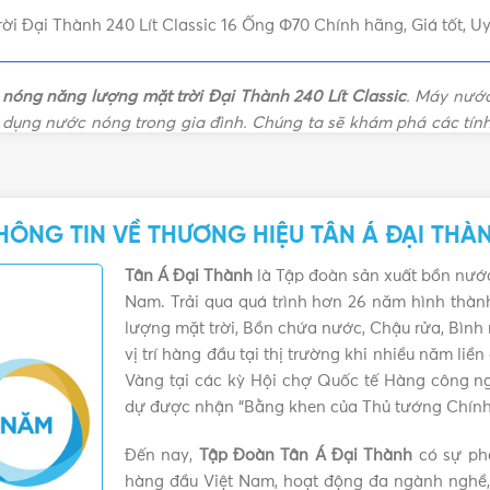
Tân Á Đại Thành
,
Máy
Thành
,
Giá
 Đại Thành 240 Lít Classic 16 Ống Φ70 Chính hãng, Giá tốt, Uy
năng lượng mặt trời Đại
nóng năng 
BẢNG GIÁ
Thành
,
Máy nước nóng
trời Đại
năng lượng mặt trời Đại
máy nư
nóng năng lượng mặt trời Đại Thành 240 Lít Classic
. Máy nước
Thành
 dụng nước nóng trong gia đình. Chúng ta sẽ khám phá các tính
một lựa chọn tuyệt vời cho ngôi nhà của bạn.
ợng mặt trời Đại Thành 240L Classic
HÔNG TIN VỀ THƯƠNG HIỆU TÂN Á ĐẠI THÀ
Tân Á Đại Thành
là Tập đoàn sản xuất bồn nước
Nam. Trải qua quá trình hơn 26 năm hình thà
lượng mặt trời, Bồn chứa nước, Chậu rửa, Bình
vị trí hàng đầu tại thị trường khi nhiều năm li
Vàng tại các kỳ Hội chợ Quốc tế Hàng công n
dự được nhận “Bằng khen của Thủ tướng Chính
Đến nay,
Tập Đoàn Tân Á Đại Thành
có sự phá
hàng đầu Việt Nam, hoạt động đa ngành nghề,