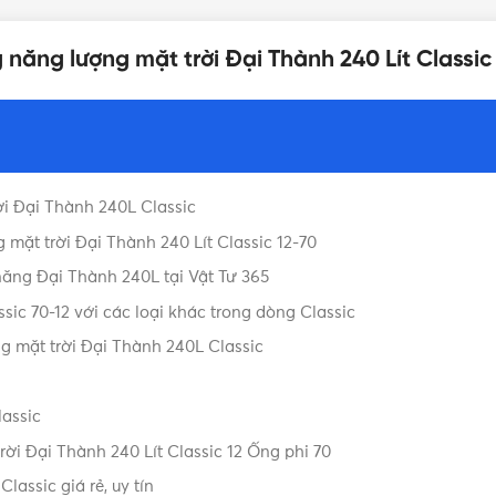
 năng lượng mặt trời Đại Thành 240 Lít Classi
THỜI GIAN ĐUN NÓNG C
85°C
KÍCH THƯỚC
 9001:2015, TCVN: 8251:2009
ời Đại Thành 240L Classic
THƯƠNG HIỆU
5 năm
mặt trời Đại Thành 240 Lít Classic 12-70
ăng Đại Thành 240L tại Vật Tư 365
ic 70-12 với các loại khác trong dòng Classic
DUNG TÍCH
CLASSIC (INOX 304)
 mặt trời Đại Thành 240L Classic
Bình năng lượng
LOẠI
16 ống phi 70
lassic
rời Đại Thành 240 Lít Classic 12 Ống phi 70
Máy năng lượng mặt trời
Giá bình n
lassic giá rẻ, uy tín