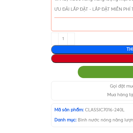
ƯU ĐÃI LẮP ĐẶT
-
LẮP ĐẶT MIỄN PH
TH
Gọi đặt m
Mua hàng t
Mã sản phẩm:
CLASSIC7016-240L
Danh mục:
Bình nước nóng năng lượn