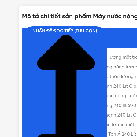
Mô tả chi tiết sản phẩm Máy nước nóng
NHIỆT ĐỘ LÀM NÓNG TỐI ĐA
NHẤN ĐỂ ĐỌC TIẾP (THU GỌN)
Nội dung chính
TIÊU CHUẨN
ISO
Thông số và kích thước bình năng lượng mặt tr
BẢO HÀNH
Ưu điểm nổi bật của Máy nước nóng năng lượng 
Bộ phụ kiện PPR tặng kèm khi mua thái dương n
So sánh máy năng lượng Đại Thành 240 Lít Class
DÒNG MÁY NLMT
Cách hoạt động của Bình nước nóng năng lượng
Chi tiết các lớp của ống chân không 240 lít ∅70
SỐ ỐNG
Lợi ích của bình nước nóng Đại Thành 240 Lít C
Lưu ý lắp đặt và sử dụng Bình năng lượng mặt t
Nơi bán bình năng lượng mặt trời Tân Á 240 Lít C