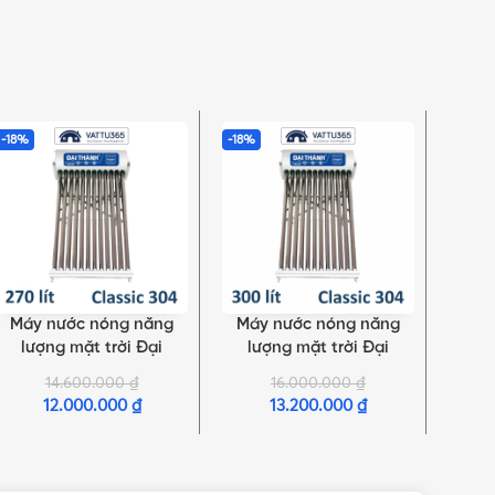
-18%
-18%
-17%
Máy nước nóng năng
Máy nước nóng năng
Máy
SELECT OPTIONS
SELECT OPTIONS
SELEC
lượng mặt trời Đại
lượng mặt trời Đại
lư
Thành 270 Lít Classic 18
Thành 300 Lít Classic 20
Thành
14.600.000
₫
16.000.000
₫
Ống Φ70
Ống Φ70
12.000.000
₫
13.200.000
₫