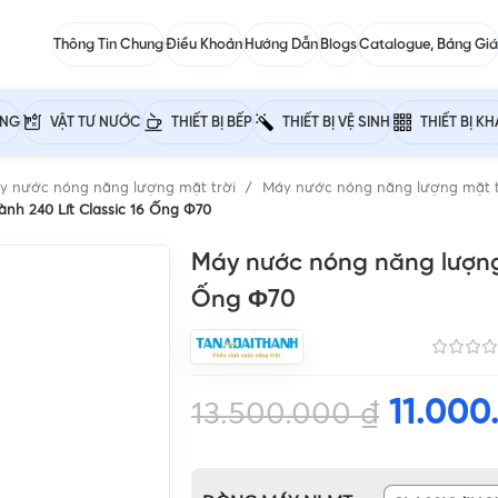
Thông Tin Chung
Điều Khoản
Hướng Dẫn
Blogs
Catalogue, Bảng Giá
ỰNG
VẬT TƯ NƯỚC
THIẾT BỊ BẾP
THIẾT BỊ VỆ SINH
THIẾT BỊ K
y nước nóng năng lượng mặt trời
Máy nước nóng năng lượng mặt t
nh 240 Lít Classic 16 Ống Φ70
Máy nước nóng năng lượng 
Ống Φ70
11.00
13.500.000
₫