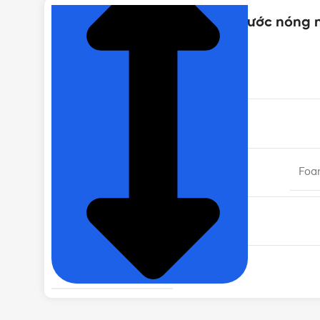
Thông số kỹ thuật của Máy nước nóng n
MÃ SẢN PHẨM
CHIỀU DÀI ỐNG
LỚP CÁCH NHIỆT
Foa
CHẤT LIỆU KHUNG ĐỠ
RUỘT BÌNH BẢO ÔN
ĐỘ DÀY LỚP GIỮ NHIỆT