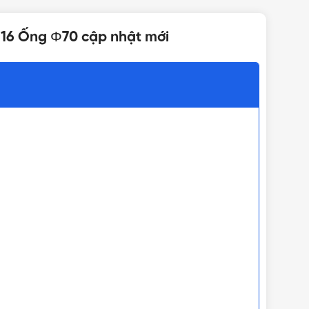
c 16 Ống Φ70 cập nhật mới
3 - 4 giờ trong điều
Ó THỂ SỬ DỤNG ĐƯỢC
kiện đủ nắng
2000 x 1616 x 1230 mm (DxRxC)
Đại Thành
240 lít
 mặt trời
,
Bình nước nóng năng lượng mặt trời
,
Máy
nước nóng năng lượng mặt trời
ăng lượng mặt trời
,
Giá bình năng lượng mặt trời Đại