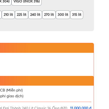
X 304)
VIGO (INOX 316)
210 lít
225 lít
240 lít
270 lít
300 lít
315 lít
CB (Miễn phí)
phí giao dịch)
 Đại Thành 240 Lít Classic 16 Ống Φ70
11.000.000 ₫