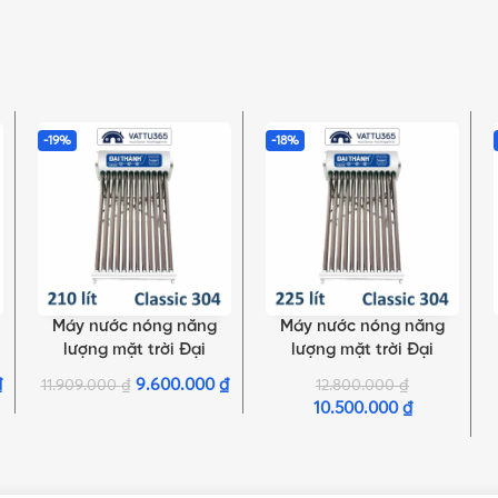
-19%
-18%
Máy nước nóng năng
Máy nước nóng năng
SELECT OPTIONS
SELECT OPTIONS
lượng mặt trời Đại
lượng mặt trời Đại
Thành 210 Lít Classic 14
Thành 225 Lít Classic 15
₫
9.600.000
₫
11.909.000
₫
12.800.000
₫
Ống Φ70
Ống Φ70
10.500.000
₫