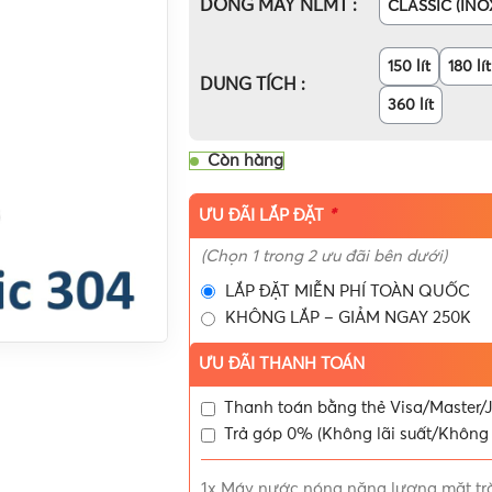
DÒNG MÁY NLMT
CLASSIC (INO
150 lít
180 lít
DUNG TÍCH
360 lít
Còn hàng
*
ƯU ĐÃI LẮP ĐẶT
(Chọn 1 trong 2 ưu đãi bên dưới)
LẮP ĐẶT MIỄN PHÍ TOÀN QUỐC
KHÔNG LẮP – GIẢM NGAY 250K
ƯU ĐÃI THANH TOÁN
Thanh toán bằng thẻ Visa/Master/J
Trả góp 0% (Không lãi suất/Không 
1x
Máy nước nóng năng lượng mặt trời