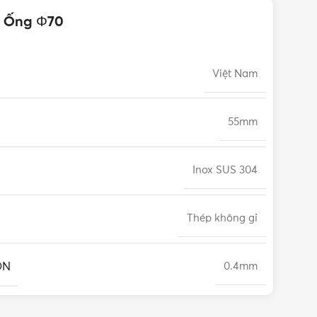
16 Ống Φ70
Việt Nam
55mm
Inox SUS 304
Thép không gỉ
ÔN
0.4mm
96 giờ