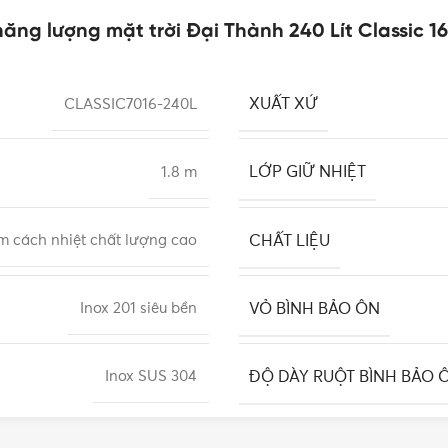
ăng lượng mặt trời Đại Thành 240 Lít Classic 
XUẤT XỨ
CLASSIC7016-240L
LỚP GIỮ NHIỆT
1.8 m
CHẤT LIỆU
m cách nhiệt chất lượng cao
VỎ BÌNH BẢO ÔN
Inox 201 siêu bền
ĐỘ DÀY RUỘT BÌNH BẢO 
Inox SUS 304
THỜI GIAN GIỮ NHIỆT
55mm