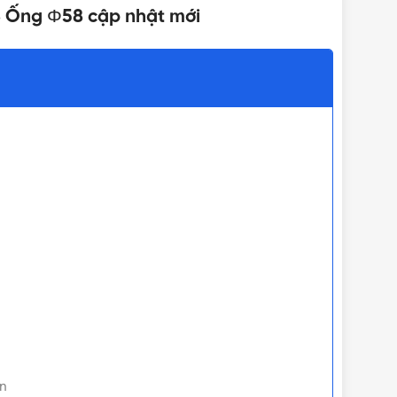
28 Ống Φ58 cập nhật mới
3 - 4 giờ trong điều
Ó THỂ SỬ DỤNG ĐƯỢC
kiện đủ nắng
2000 x 2400 x 1230 mm (DxRxC)
Đại Thành
300 lít
 mặt trời
,
Bình nước nóng năng lượng mặt trời
,
Máy
nước nóng năng lượng mặt trời
ăng lượng mặt trời
,
Giá bình năng lượng mặt trời Đại
 bình nước nóng năng lượng mặt trời
,
Giá bình nước
ín
lượng mặt trời Đại Thành
,
Giá máy năng lượng mặt