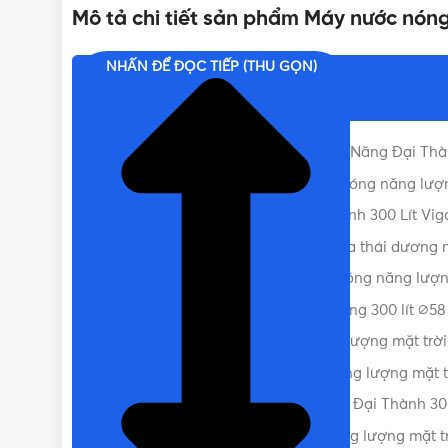
Mô tả chi tiết sản phẩm Máy nước nóng
NHIỆT ĐỘ LÀM NÓNG TỐI ĐA
NHẤN ĐỂ ĐỌC TIẾP (THU GỌN)
Nội dung chính
TIÊU CHUẨN
ISO 9001:2008, TC 08:200
Thông số cơ bản của Thái Dương Năng Đại Thà
BẢO HÀNH
Đặc điểm nổi bật của Máy nước nóng năng lượng
So sánh máy năng lượng Đại Thành 300 Lít Vigo
Bộ phụ kiện PPR tặng kèm khi mua thái dương n
DÒNG MÁY NLMT
Cách hoạt động của Bình nước nóng năng lượng
Chi tiết các lớp của ống chân không 300 lít ∅58
SỐ ỐNG
Lợi ích của máy nước nóng năng lượng mặt trời
Lưu ý lắp đặt và sử dụng Bình năng lượng mặt t
Nơi bán Máy năng lượng mặt trời Đại Thành 300 L
Liên hệ mua Máy nước nóng năng lượng mặt trờ