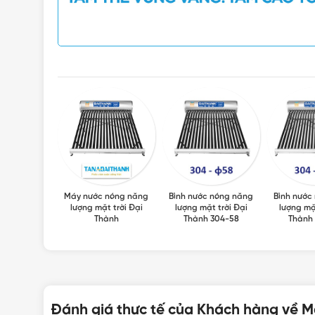
 Inox Đại
Máy nước nóng năng
Bình nước nóng năng
Bình nước
ành
lượng mặt trời Đại
lượng mặt trời Đại
lượng mặ
Thành
Thành 304-58
Thành
Đánh giá thực tế của Khách hàng về M