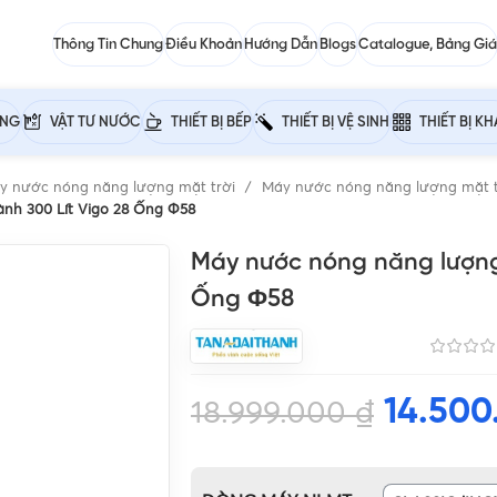
Thông Tin Chung
Điều Khoản
Hướng Dẫn
Blogs
Catalogue, Bảng Giá
ỰNG
VẬT TƯ NƯỚC
THIẾT BỊ BẾP
THIẾT BỊ VỆ SINH
THIẾT BỊ K
y nước nóng năng lượng mặt trời
Máy nước nóng năng lượng mặt t
nh 300 Lít Vigo 28 Ống Φ58
Máy nước nóng năng lượng 
Ống Φ58
14.50
18.999.000
₫