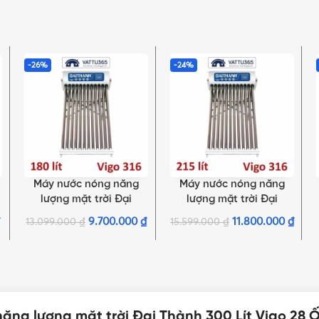
-26%
-24%
Máy nước nóng năng
Máy nước nóng năng
SELECT OPTIONS
SELECT OPTIONS
lượng mặt trời Đại
lượng mặt trời Đại
Thành 180 Lít Vigo 18
Thành 215 Lít Vigo 21
9.700.000
₫
11.800.000
₫
13.099.000
₫
15.599.000
₫
Ống Φ58
Ống Φ58
ăng lượng mặt trời Đại Thành 300 Lít Vigo 28 