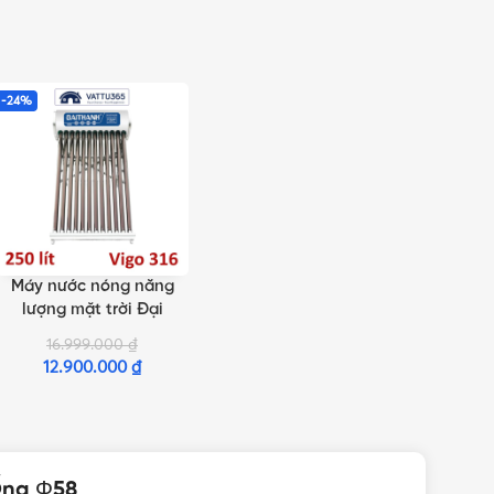
-24%
Máy nước nóng năng
SELECT OPTIONS
lượng mặt trời Đại
Thành 250 Lít Vigo 24
16.999.000
₫
Ống Φ58
12.900.000
₫
Ống Φ58