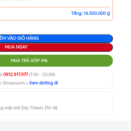
Tổng:
14.500.000 ₫
ÊM VÀO GIỎ HÀNG
MUA NGAY
MUA TRẢ GÓP 0%
ua
0912.917.977
(7:30 - 20:00)
ại Showroom »
Xem đường đi
 mặt trời Đại Thành 316-58