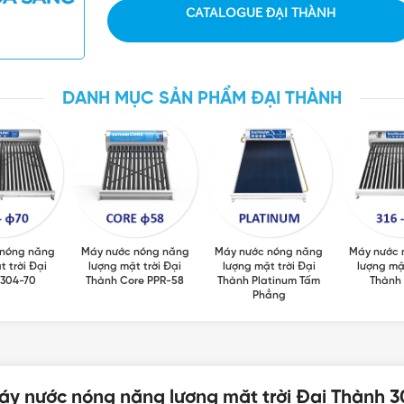
CATALOGUE ĐẠI THÀNH
DANH MỤC SẢN PHẨM ĐẠI THÀNH
 nóng năng
Máy nước nóng năng
Máy nước nóng năng
Máy nước 
t trời Đại
lượng mặt trời Đại
lượng mặt trời Đại
lượng mặt
 304-70
Thành Core PPR-58
Thành Platinum Tấm
Thành 
Phẳng
áy nước nóng năng lượng mặt trời Đại Thành 3