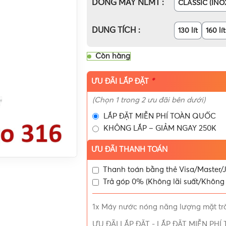
DÒNG MÁY NLMT
CLASSIC (INO
DUNG TÍCH
130 lít
160 lít
Còn hàng
*
ƯU ĐÃI LẮP ĐẶT
(Chọn 1 trong 2 ưu đãi bên dưới)
LẮP ĐẶT MIỄN PHÍ TOÀN QUỐC
KHÔNG LẮP – GIẢM NGAY 250K
ƯU ĐÃI THANH TOÁN
Thanh toán bằng thẻ Visa/Master/J
Trả góp 0% (Không lãi suất/Không 
1x
Máy nước nóng năng lượng mặt trờ
ƯU ĐÃI LẮP ĐẶT
-
LẮP ĐẶT MIỄN PH