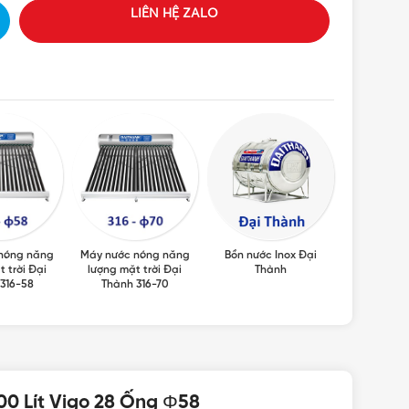
LIÊN HỆ ZALO
nóng năng
Máy nước nóng năng
Bồn nước Inox Đại
Máy nước 
 trời Đại
lượng mặt trời Đại
Thành
lượng mặt
316-58
Thành 316-70
Th
00 Lít Vigo 28 Ống Φ58