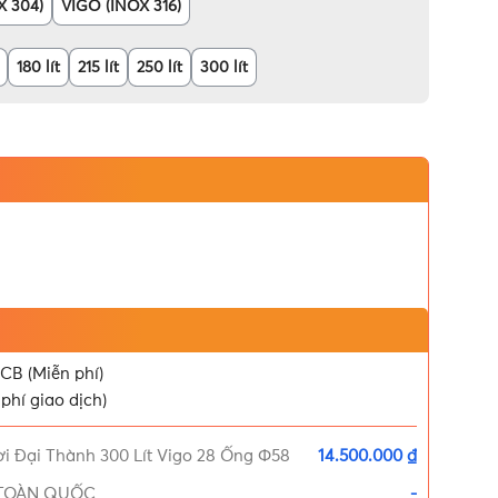
X 304)
VIGO (INOX 316)
180 lít
215 lít
250 lít
300 lít
CB (Miễn phí)
phí giao dịch)
i Đại Thành 300 Lít Vigo 28 Ống Φ58
14.500.000 ₫
Í TOÀN QUỐC
-