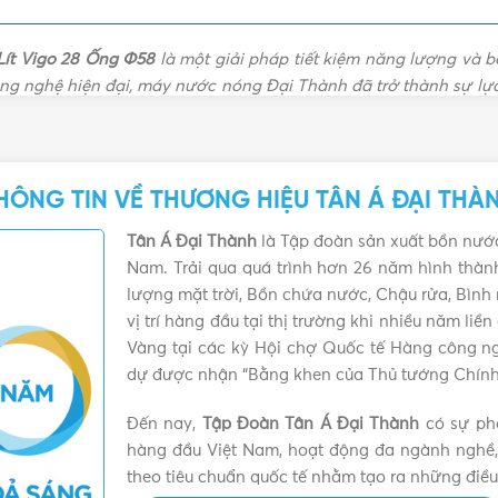
BẢNG GIÁ
Thành
,
Máy nước nóng
trời Đại
năng lượng mặt trời Đại
máy nư
Lít Vigo 28 Ống Φ58
là một giải pháp tiết kiệm năng lượng và 
Thành
ông nghệ hiện đại, máy nước nóng Đại Thành đã trở thành sự lự
áy nước nóng năng lượng mặt trời Đại Thành không chỉ giúp tiết
ện này trong bài viết hôm nay nhé!
HÔNG TIN VỀ THƯƠNG HIỆU TÂN Á ĐẠI THÀ
ng Đại Thành 300L Vigo
Tân Á Đại Thành
là Tập đoàn sản xuất bồn nước
Nam. Trải qua quá trình hơn 26 năm hình thà
lượng mặt trời, Bồn chứa nước, Chậu rửa, Bình
vị trí hàng đầu tại thị trường khi nhiều năm li
Vàng tại các kỳ Hội chợ Quốc tế Hàng công n
dự được nhận “Bằng khen của Thủ tướng Chính
Đến nay,
Tập Đoàn Tân Á Đại Thành
có sự phá
hàng đầu Việt Nam, hoạt động đa ngành nghề,
theo tiêu chuẩn quốc tế nhằm tạo ra những điều