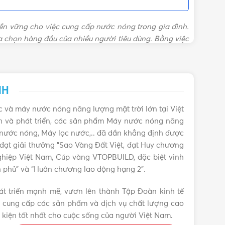
 Thành
,
Giá máy nước nóng năng lượng mặt trời
,
Giá
ớc nóng năng lượng mặt trời Đại Thành
,
Giá trọn bộ
bền vững cho việc cung cấp nước nóng trong gia đình.
máy nước nóng năng lượng mặt trời
a chọn hàng đầu của nhiều người tiêu dùng.
Bằng việc
 kiệm chi phí mà còn giúp giảm thiểu khí thải carbon
NH
 và máy nước nóng năng lượng mặt trời lớn tại Việt
nh và phát triển, các sản phẩm Máy nước nóng năng
 nước nóng, Máy lọc nước,.. đã dần khẳng định được
ền đạt giải thưởng "Sao Vàng Đất Việt, đạt Huy chương
ghiệp Việt Nam, Cúp vàng VTOPBUILD, đặc biệt vinh
 phủ” và “Huân chương lao động hạng 2”.
t triển mạnh mẽ, vươn lên thành Tập Đoàn kinh tế
 cung cấp các sản phẩm và dịch vụ chất lượng cao
 kiện tốt nhất cho cuộc sống của người Việt Nam.