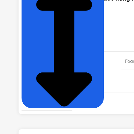
MÃ SẢN PHẨM
CHIỀU DÀI ỐNG
LỚP CÁCH NHIỆT
Foa
CHẤT LIỆU KHUNG ĐỠ
RUỘT BÌNH BẢO ÔN
ĐỘ DÀY LỚP GIỮ NHIỆT