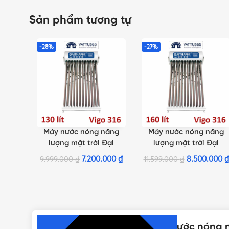
Sản phẩm tương tự
-28%
-27%
Máy nước nóng năng
Máy nước nóng năng
SELECT OPTIONS
SELECT OPTIONS
lượng mặt trời Đại
lượng mặt trời Đại
Thành 130 Lít Vigo 12
Thành 160 Lít Vigo 15
7.200.000
₫
8.500.000
₫
9.999.000
₫
11.599.000
₫
Ống Φ58
Ống Φ58
NHẤN ĐỂ XEM TIẾP (THU GỌN)
Thông số kỹ thuật của Máy nước nóng n