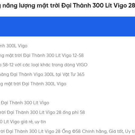
 năng lượng mặt trời Đại Thành 300 Lít Vigo 
THỜI GIAN ĐUN NÓNG C
Khoảng 85°C
KÍCH THƯỚC
8/CTY-NĐT, TCVN: 8251:2009
nh 300L Vigo
THƯƠNG HIỆU
7 năm
 mặt trời Đại Thành 300 Lít Vigo 12-58
 58-12 với các loại khác trong dòng VIGO
ăng Đại Thành Vigo 300L tại Vật Tư 365
DUNG TÍCH
VIGO (INOX 316)
 mặt trời Đại Thành 300L Vigo
Bình năng lượng
LOẠI
28 ống phi 58
 Đại Thành 300 Lít Vigo
rời Đại Thành 300 Lít Vigo 28 ống phi 58
Máy năng lượng mặt trời
Giá bình n
ít Vigo giá rẻ, uy tín
Tân Á Đại Thành
,
Máy
Thành
,
Giá
i Đại Thành 300 Lít Vigo 28 Ống Φ58 Chính hãng, Giá tốt, Uy t
năng lượng mặt trời Đại
nóng năng 