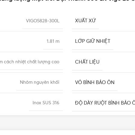
XUẤT XỨ
VIGO5828-300L
LỚP GIỮ NHIỆT
1.81 m
CHẤT LIỆU
m cách nhiệt chất lượng cao
VỎ BÌNH BẢO ÔN
Nhôm nguyên khối
ĐỘ DÀY RUỘT BÌNH BẢO 
Inox SUS 316
THỜI GIAN GIỮ NHIỆT
55mm