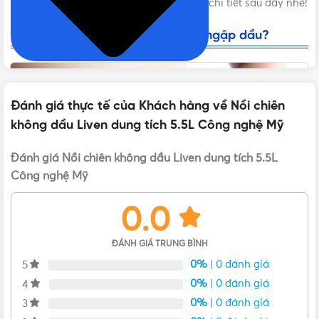
chiên không dầu Liven
?” qua bài review chi tiết sau đây nhé!
Tác hại của việc ăn đồ chiên rán ngập dầu?
Đánh giá thực tế của Khách hàng về Nồi chiên
không dầu Liven dung tích 5.5L Công nghệ Mỹ
Đánh giá Nồi chiên không dầu Liven dung tích 5.5L
Công nghệ Mỹ
0.0
ĐÁNH GIÁ TRUNG BÌNH
0%
| 0 đánh giá
5
Ăn nhiều đồ chiên có tác hại gì?
0%
| 0 đánh giá
4
0%
| 0 đánh giá
3
Chúng tôi không muốn hù dọa bạn để bán được hàng.