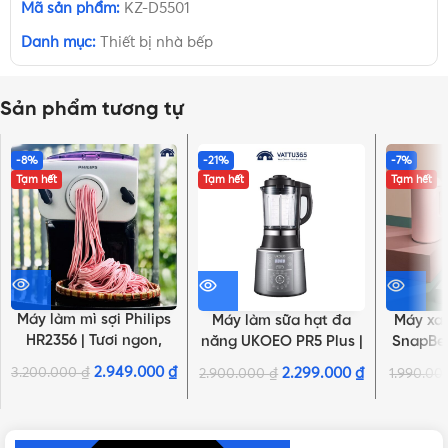
Mã sản phẩm:
KZ-D5501
Danh mục:
Thiết bị nhà bếp
Sản phẩm tương tự
-8%
-21%
-7%
Tạm hết
Tạm hết
Tạm hết
Máy làm mì sợi Philips
Máy làm sữa hạt đa
Máy xa
HR2356 | Tươi ngon,
năng UKOEO PR5 Plus |
SnapBee
không chất bảo quản
Xay mịn không cần lọc
hãn
2.949.000
₫
3.200.000
₫
2.299.000
₫
2.900.000
₫
1.990.0
NHẤN ĐỂ XEM TIẾP (THU GỌN)