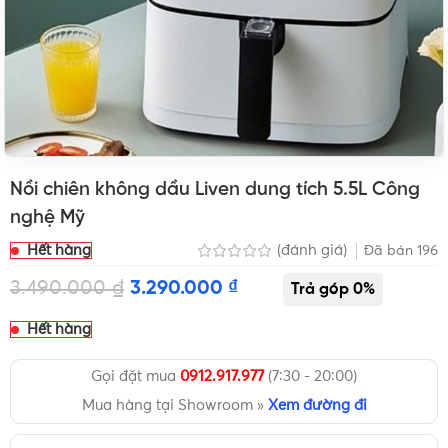
Nồi chiên không dầu Liven dung tích 5.5L Công
nghệ Mỹ
Hết hàng
(đánh giá)
Đã bán
196
3.490.000
₫
3.290.000
₫
Hết hàng
Gọi đặt mua
0912.917.977
(7:30 - 20:00)
Mua hàng tại Showroom »
Xem đường đi