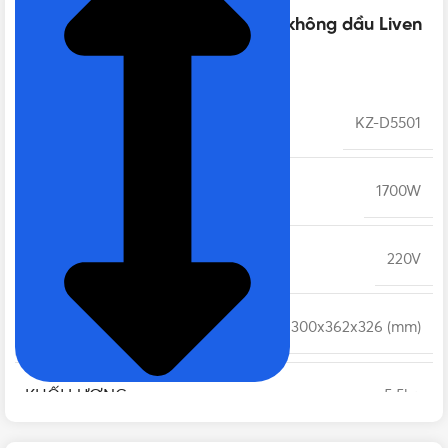
Thông số kỹ thuật của Nồi chiên không dầu Liven
dung tích 5.5L Công nghệ Mỹ
MODEL
KZ-D5501
CÔNG SUẤT
1700W
ĐIỆN ÁP
220V
KÍCH THƯỚC
300x362x326 (mm)
KHỐI LƯỢNG
5.5kg