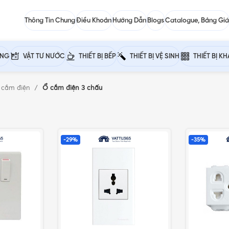
Thông Tin Chung
Điều Khoản
Hướng Dẫn
Blogs
Catalogue, Bảng Giá
ỰNG
VẬT TƯ NƯỚC
THIẾT BỊ BẾP
THIẾT BỊ VỆ SINH
THIẾT BỊ K
 cắm điện
Ổ cắm điện 3 chấu
-29%
-35%