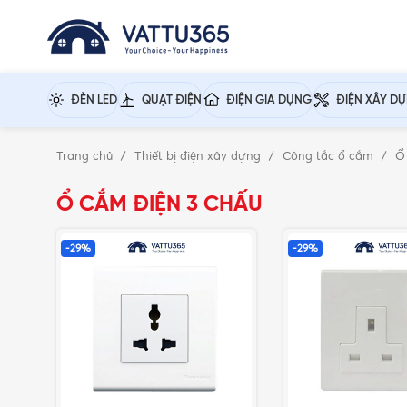
ĐÈN LED
QUẠT ĐIỆN
ĐIỆN GIA DỤNG
ĐIỆN XÂY D
Trang chủ
Thiết bị điện xây dựng
Công tắc ổ cắm
Ổ
Ổ CẮM ĐIỆN 3 CHẤU
-29%
-29%