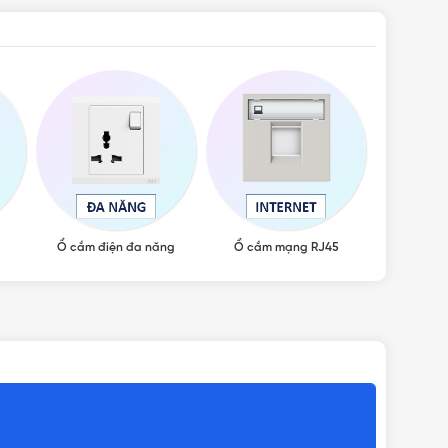
Ổ cắm điện đa năng
Ổ cắm mạng RJ45
Ổ c