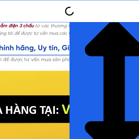
NHẤN ĐỂ ĐỌC TIẾP (THU G
ắm điện 3 chấu
từ các thương hiệu uy tín, cam kết 100% sản 
úng tôi để được tư vấn mua các loại
Ổ cắm 3 chấu
miễn phí nhé!
ính hãng, Uy tín, Giá tốt
ới để được tư vấn mua sản phẩm Ổ cắm điện 3 chấu Chính hã