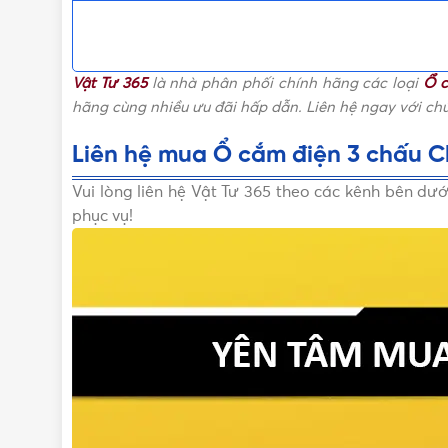
Vật Tư 365
là nhà phân phối chính hãng các loại
Ổ c
hãng cùng nhiều ưu đãi hấp dẫn. Liên hệ ngay với ch
Liên hệ mua Ổ cắm điện 3 chấu Ch
Vui lòng liên hệ Vật Tư 365 theo các kênh bên dư
phục vụ!