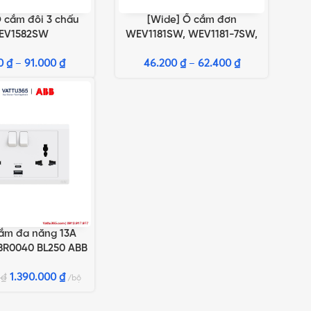
 cắm đôi 3 chấu
[Wide] Ổ cắm đơn
TÙY CHỌN
LỰA CHỌN TÙY CHỌN
EV1582SW
WEV1181SW, WEV1181-7SW,
WEV1181H, WEV1181-7H
00
₫
–
91.000
₫
46.200
₫
–
62.400
₫
cắm đa năng 13A
GIỎ HÀNG
8R0040 BL250 ABB
cổng sạc type C+A
1.390.000
₫
0
₫
bộ