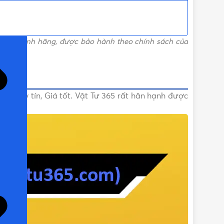
ỌN)
phẩm chính hãng, được bảo hành theo chính sách của
ng, Uy tín, Giá tốt. Vật Tư 365 rất hân hạnh được