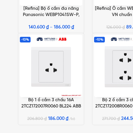
[Refina] Bộ ổ cắm đa năng
[Refina] Ô cắm W
LỰA CHỌN TÙY CHỌN
THÊM VÀO GIỎ HÀN
Panasonic WEBP1041SW-P,
VN chuẩn
WEBP1041B-MH
140.600
₫
–
186.000
₫
89
126.000
₫
-10%
-10%
Bộ 1 ổ cắm 3 chấu 16A
Bộ 2 ổ cắm 3 c
THÊM VÀO GIỎ HÀNG
THÊM VÀO GIỎ HÀN
2TCZ172007R0060 BL224 ABB
2TCZ172008R0060
186.000
₫
244.
206.800
₫
271.700
₫
bộ