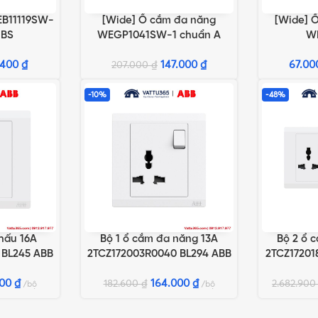
EB11119SW-
[Wide] Ổ cắm đa năng
[Wide] Ổ
G
THÊM VÀO GIỎ HÀNG
LỰA CHỌN 
 BS
WEGP1041SW-1 chuẩn A
W
.400
₫
147.000
₫
67.0
207.000
₫
-10%
-48%
hấu 16A
Bộ 1 ổ cắm đa năng 13A
Bộ 2 ổ 
G
THÊM VÀO GIỎ HÀNG
THÊM VÀO 
 BL245 ABB
2TCZ172003R0040 BL294 ABB
2TCZ17201
gồm công tắc
tích hợp 
500
₫
164.000
₫
182.600
₫
2.682.90
bộ
bộ