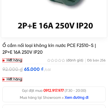
Ổ cắm nối loại không kín nước PCE F2510-S |
2P+E 16A 250V IP20
Hết hàng
(đánh giá)
Đã bán
256
92.000
₫
65.000
₫
cái
Hết hàng
Gọi đặt mua
0912.917.977
(7:30 - 20:00)
Mua hàng tại Showroom »
Xem đường đi