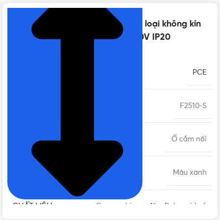
Thông số kỹ thuật của Ổ cắm nối loại không kín
nước PCE F2510-S | 2P+E 16A 250V IP20
THƯƠNG HIỆU
PCE
MÃ SẢN PHẨM
F2510-S
LOẠI
Ổ cắm nối
MÀU SẮC
Màu xanh
CHẤT LIỆU
Cao su chịu va đập, Polyamide 6