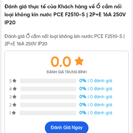
Đánh giá thực tế của Khách hàng về Ổ cắm nối
loại không kín nước PCE F2510-S | 2P+E 16A 250V
IP20
Đánh giá Ổ cắm nối loại không kín nước PCE F2510-S |
2P+E 16A 250V IP20
0.0
ĐÁNH GIÁ TRUNG BÌNH
0%
| 0 đánh giá
5
0%
| 0 đánh giá
4
Bản vẽ kích thước của Ổ cắm nối loại không kín nước F2510-S
0%
| 0 đánh giá
3
0%
| 0 đánh giá
2
Ưu điểm nổi bật của ổ cắm F2510-S
0%
| 0 đánh giá
1
Ổ cắm F2510-S
thuộc loại không kín nước, được thiết kế bo
Đánh Giá Ngay
tròn với các lỗ cắm nằm sâu bên trong giúp kết nối với