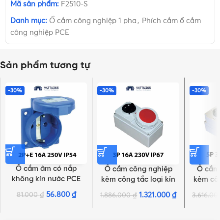
Mã sản phẩm:
F2510-S
Danh mục:
Ổ cắm công nghiệp 1 pha
,
Phích cắm ổ cắm
công nghiệp PCE
Sản phẩm tương tự
-30%
-30%
-30%
Ổ cắm âm có nắp
Ổ cắm công nghiệp
Ổ cắm
không kín nước PCE
kèm công tắc loại kín
kèm côn
F1050-0B | 2P+E 16A
nước PCE F61132-6 | 3P
nước PCE
56.800
₫
81.000
₫
1.321.000
₫
1.886.000
₫
3.616.0
NHẤN ĐỂ XEM TIẾP (THU GỌN)
250V IP54
16A 230V 6H IP67
32A 4