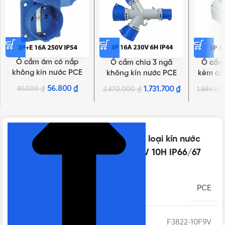
Ổ cắm âm có nắp
Ổ cắm chia 3 ngã
Ổ cắm
không kín nước PCE
không kín nước PCE
kèm côn
F105-0B | 2P+E 16A
F9432007 | 3P 16A 6H
nước PC
56.800
₫
81.000
₫
1.731.700
₫
2.470.000
₫
1.886.0
NHẤN ĐỂ XEM TIẾP (THU GỌN)
250V IP54
IP44
16A 2
Thông số kỹ thuật của Ổ cắm nối loại kín nước
PCE F3822-10F9V | 2P 16A 24/42V 10H IP66/67
THƯƠNG HIỆU
PCE
MÃ SẢN PHẨM
F3822-10F9V