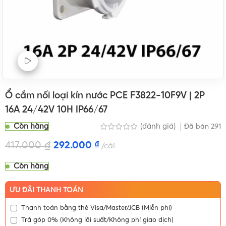
Xem Video sản phẩm
Ổ cắm nối loại kín nước PCE F3822-10F9V | 2P
16A 24/42V 10H IP66/67
Còn hàng
(đánh giá)
Đã bán
291
417.000
₫
292.000
₫
cái
Còn hàng
ƯU ĐÃI THANH TOÁN
Thanh toán bằng thẻ Visa/Master/JCB (Miễn phí)
Trả góp 0% (Không lãi suất/Không phí giao dịch)