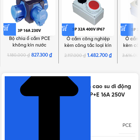
Bộ chia ổ cắm PCE
Ổ cắm công nghiệp
Ổ cắm
không kín nước
kèm công tắc loại kín
kèm côn
F9430401 | 3P 16A 230V
nước PCE F61252-6 | 5P
nước PCE
827.300
₫
1.180.000
₫
1.482.700
₫
2.117.000
₫
3.616.0
NHẤN ĐỂ XEM TIẾP (THU GỌN)
32A 400V 6H IP67
32A 4
Thông số kỹ thuật của Phích cắm cao su di động
không kín nước PCE F0512-SR | 2P+E 16A 250V
IP54
THƯƠNG HIỆU
PCE