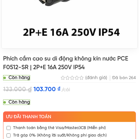
Phích cắm cao su di động không kín nước PCE
F0512-SR | 2P+E 16A 250V IP54
Còn hàng
(đánh giá)
Đã bán
264
133.000
₫
103.700
₫
cái
Còn hàng
ƯU ĐÃI THANH TOÁN
Thanh toán bằng thẻ Visa/Master/JCB (Miễn phí)
Trả góp 0% (Không lãi suất/Không phí giao dịch)