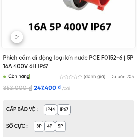
Xem Video sản phẩm
Phích cắm di động loại kín nước PCE F0152-6 | 5P
16A 400V 6H IP67
Còn hàng
(đánh giá)
Đã bán
205
353.000
₫
247.400
₫
cái
CẤP BẢO VỆ
IP44
IP67
SỐ CỰC
3P
4P
5P