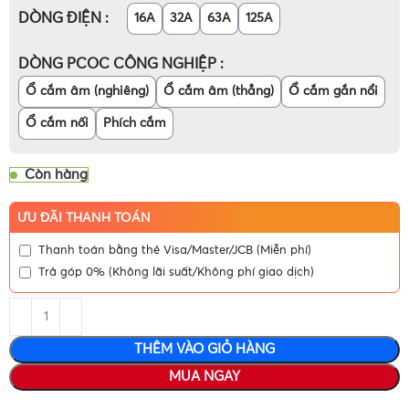
DÒNG ĐIỆN
16A
32A
63A
125A
DÒNG PCOC CÔNG NGHIỆP
Ổ cắm âm (nghiêng)
Ổ cắm âm (thẳng)
Ổ cắm gắn nổi
Ổ cắm nối
Phích cắm
Còn hàng
ƯU ĐÃI THANH TOÁN
Thanh toán bằng thẻ Visa/Master/JCB (Miễn phí)
Trả góp 0% (Không lãi suất/Không phí giao dịch)
THÊM VÀO GIỎ HÀNG
MUA NGAY