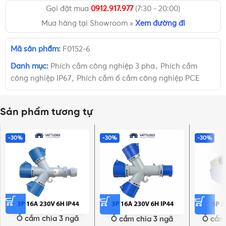
Gọi đặt mua
0912.917.977
(7:30 - 20:00)
Mua hàng tại Showroom »
Xem đường đi
Mã sản phẩm:
F0152-6
Danh mục:
Phích cắm công nghiệp 3 pha
,
Phích cắm
công nghiệp IP67
,
Phích cắm ổ cắm công nghiệp PCE
Sản phẩm tương tự
-30%
-30%
-30%
Ổ cắm chia 3 ngã
Ổ cắm chia 3 ngã
Ổ cắm