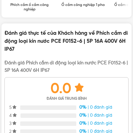
Giao hàng: Giao nhanh toàn quốc
Phích cắm ổ cắm công
Ổ cắm công nghiệp 1 pha
Ổ cắm côn
Tình trạng hàng hóa: Mới 100%, chưa qua sử dụng
nghiệp
Đánh giá thực tế của Khách hàng về Phích cắm di
động loại kín nước PCE F0152-6 | 5P 16A 400V 6H
IP67
Đánh giá Phích cắm di động loại kín nước PCE F0152-6 |
5P 16A 400V 6H IP67
0.0
ĐÁNH GIÁ TRUNG BÌNH
0%
| 0 đánh giá
5
0%
| 0 đánh giá
4
0%
| 0 đánh giá
3
0%
| 0 đánh giá
2