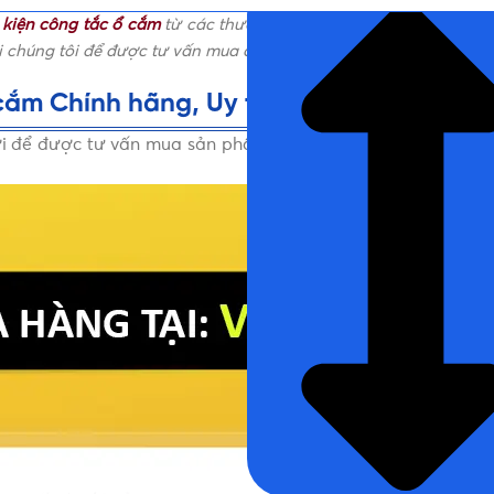
 kiện công tắc ổ cắm
từ các thương hiệu uy tín, cam kết 100% 
i chúng tôi để được tư vấn mua các loại
Phụ kiện công tắc ổ cắ
cắm Chính hãng, Uy tín, Giá tốt
ới để được tư vấn mua sản phẩm Phụ kiện công tắc ổ cắm Chí