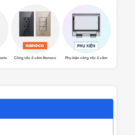
onic
Công tắc ổ cắm Nanoco
Phụ kiện công tắc ổ cắm
ỌN)