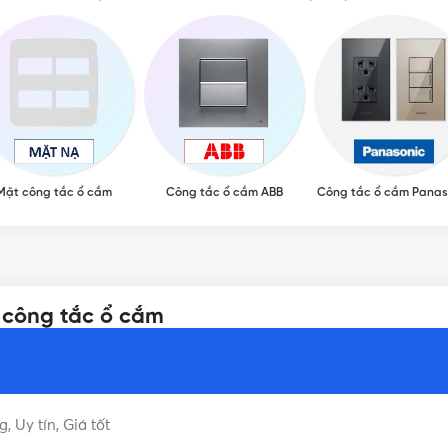
Mặt công tắc ổ cắm
Công tắc ổ cắm ABB
Công tắc ổ cắm Panas
 công tắc ổ cắm
 Uy tín, Giá tốt
NHẤN ĐỂ ĐỌC TIẾP (THU G