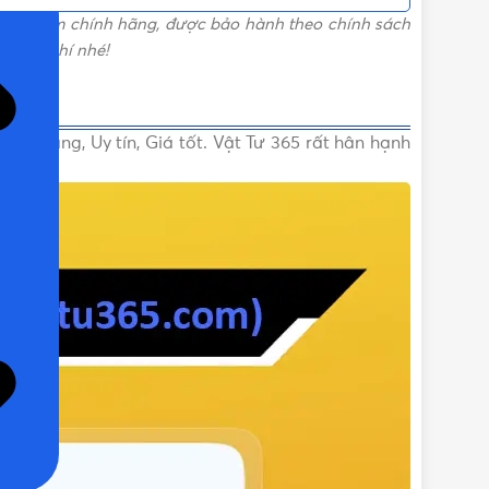
sản phẩm chính hãng, được bảo hành theo chính sách
m
miễn phí nhé!
nh hãng, Uy tín, Giá tốt. Vật Tư 365 rất hân hạnh