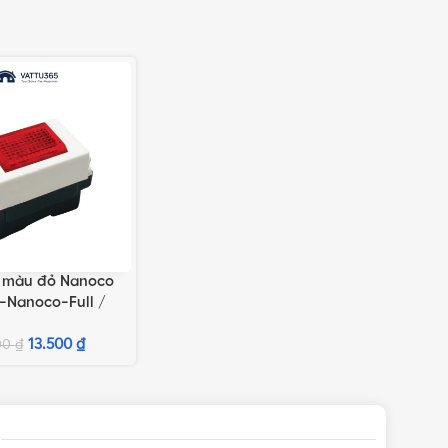
 màu đỏ Nanoco
TÙY CHỌN
-Nanoco-Full /
Nanoco-Wide /
2RW-Nano-Full
13.500
₫
00
₫