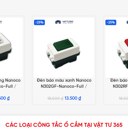
-25%
-25%
ng Nanoco
Đèn báo màu xanh Nanoco
Đèn báo
ỌN
LỰA CHỌN TÙY CHỌN
LỰA CHỌN 
-Full /
N302GF-Nanoco-Full /
N302RF
o-Wide /
N302GW-Nanoco-Wide /
N302RW-
no-Full
500
₫
FXF302GW-Nano-Full
13.500
₫
FXF30
18.000
₫
18.0
CÁC LOẠI CÔNG TẮC Ổ CẮM TẠI VẬT TƯ 365