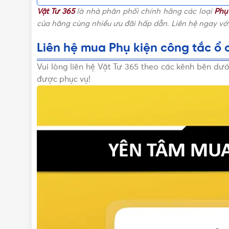
Vật Tư 365
là nhà phân phối chính hãng các loại
Phụ
của hãng cùng nhiều ưu đãi hấp dẫn. Liên hệ ngay vớ
Liên hệ mua Phụ kiện công tắc ổ 
Vui lòng liên hệ Vật Tư 365 theo các kênh bên dư
được phục vụ!