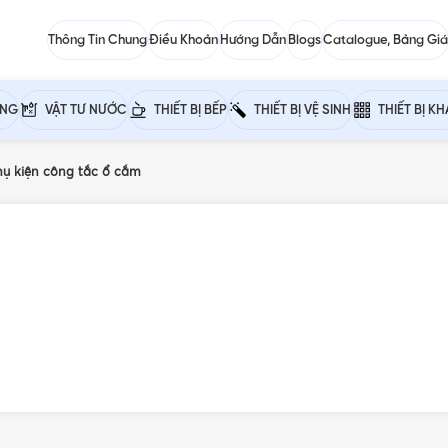
Thông Tin Chung
Điều Khoản
Hướng Dẫn
Blogs
Catalogue, Bảng Giá
ỰNG
VẬT TƯ NƯỚC
THIẾT BỊ BẾP
THIẾT BỊ VỆ SINH
THIẾT BỊ K
hụ kiện công tắc ổ cắm