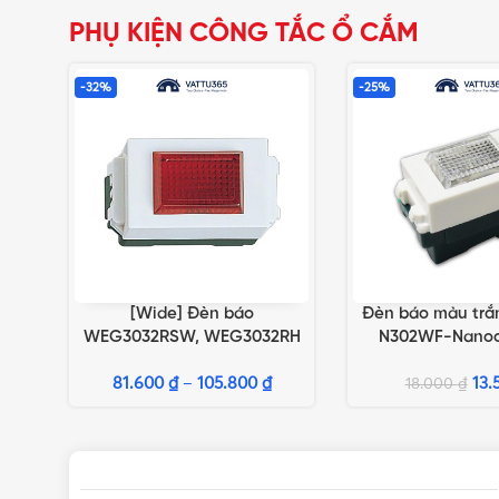
PHỤ KIỆN CÔNG TẮC Ổ CẮM
-32%
-25%
[Wide] Đèn báo
Đèn báo màu trắ
LỰA CHỌN TÙY CHỌN
LỰA CHỌN TÙY CH
WEG3032RSW, WEG3032RH
N302WF-Nanoco
màu đỏ
N302WW-Nanoc
81.600
₫
–
105.800
₫
FXF302WW-Na
13.
18.000
₫