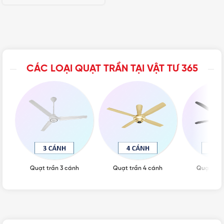
CÁC LOẠI QUẠT TRẦN TẠI VẬT TƯ 365
Quạt trần 3 cánh
Quạt trần 4 cánh
Quạt trầ