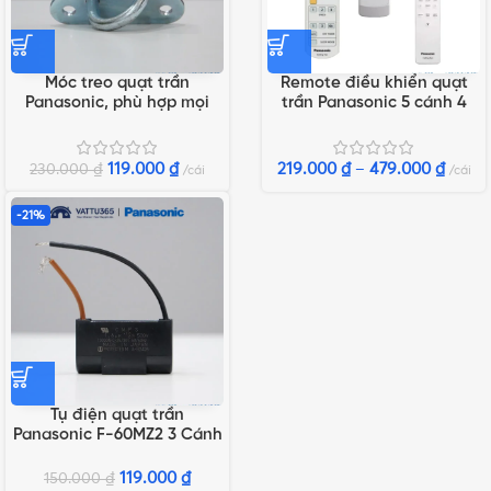
Móc treo quạt trần
Remote điều khiển quạt
Panasonic, phù hợp mọi
trần Panasonic 5 cánh 4
loại quạt trần, mọi loại
cánh 3 cánh
quạt trần | Loại cao cấp
119.000
₫
219.000
₫
–
479.000
₫
230.000
₫
cái
cái
-21%
Tụ điện quạt trần
Panasonic F-60MZ2 3 Cánh
Chính hãng
119.000
₫
150.000
₫