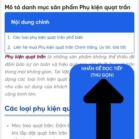
Mô tả danh mục sản phẩm Phụ kiện quạt trần
Nội dung chính
Các loại phụ kiện quạt trần phổ biến
Liên hệ mua Phụ kiện quạt trần Chính hãng, Uy tín, Giá tốt
Phụ kiện quạt trần
là những sản phẩm không thể thiếu để
đảm bảo sự an toàn và hiệu quả của các thiết bị quạt trần
NHẤN ĐỂ ĐỌC TIẾP
trong mọi không gian. Tại Vật Tư 365, chúng tôi cung cấp đa
(THU GỌN)
dạng các loại linh kiện quạt trần chất lượng, đáp ứng mọi
nhu cầu sử dụng của khách hàng, từ hộ gia đình đến các
công trình lớn.
Các loại phụ kiện quạt trần phổ biến
Móc treo quạt trần: Đảm bảo độ chắc chắn và an toàn
khi lắp đặt quạt trên trần nhà. Sản phẩm được thiết kế