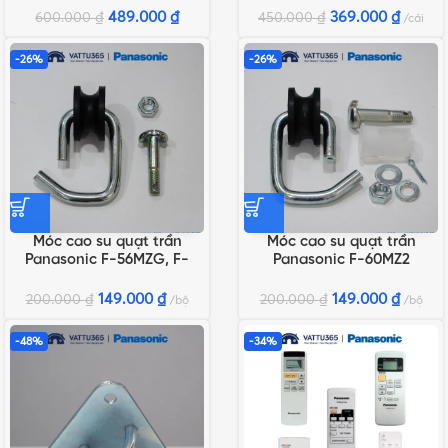
489.000
₫
369.000
₫
600.000
₫
450.000
₫
cái
-26%
-26%
Móc cao su quạt trần
Móc cao su quạt trần
Panasonic F-56MZG, F-
Panasonic F-60MZ2
56MPG
149.000
₫
149.000
₫
200.000
₫
200.000
₫
bộ
bộ
-48%
-34%