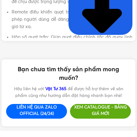
để chịu được trọng lượng và lực quay của quạt.
Remote điều khiển quạt trần: Tiện lợi và hiện đại, cho
phép người dùng dễ dàng điều chỉnh tốc độ và chế độ
gió từ xa.
Hộp số quạt trần: Giúp quạt điều chỉnh tốc độ quay linh
hoạt, mang lại luồng gió mát mẻ, thoải mái cho không
gian của bạn.
Các sản phẩm phụ kiện quạt trần tại
Vật Tư 365
đều là hàng
Bạn chưa tìm thấy sản phẩm mong
chính hãng, được kiểm định chất lượng nghiêm ngặt, đảm
muốn?
bảo độ bền và hiệu quả sử dụng lâu dài.
Hãy liên hệ với
Vật Tư 365
để được hỗ trợ thêm về sản
Hãy chọn mua phụ kiện quạt trần chính hãng tại Vật Tư 365
phẩm cũng như hướng dẫn đặt hàng nhanh bạn nhé!
– nhà phân phối uy tín, cam kết mang đến sản phẩm chất
LIÊN HỆ QUA ZALO
XEM CATALOGUE - BẢNG
lượng cao với giá cả cạnh tranh. Liên hệ ngay với chúng tôi
OFFICIAL (24/24)
GIÁ MỚI
để nhận tư vấn:
Hotline: 0912917977