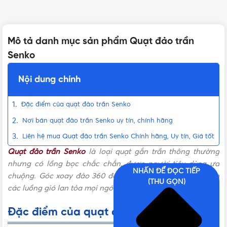
Mô tả danh mục sản phẩm Quạt đảo trần
Senko
Nội dung chính
Đặc điểm của quạt đảo trần Senko
Nơi bán quạt đảo trần Senko uy tín, chính hãng
Liên hệ mua Quạt đảo trần Senko Chính hãng, Uy tín, Giá tốt
Quạt đảo trần Senko
là loại quạt gắn trần thông thường
nhưng có lồng bọc chắc chắn, được người tiêu dùng ưa
NHẤN ĐỂ ĐỌC TIẾP
chuộng. Góc xoay đảo 360 độ,
quạt đảo trần Senko
tạo ra
(THU GỌN)
các luồng gió lan tỏa mọi ngóc ngách của căn phòng.
Đặc điểm của quạt đảo trần Senko