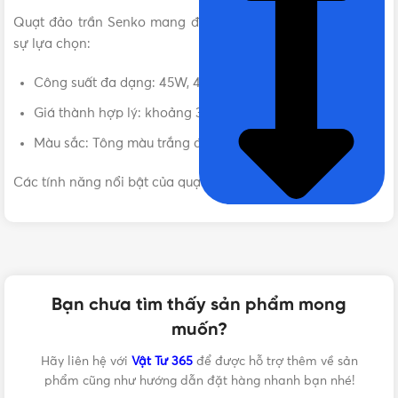
Quạt đảo trần Senko mang đến cho người tiêu dùng nhiều
sự lựa chọn:
Công suất đa dạng: 45W, 47W, 63W,…
Giá thành hợp lý: khoảng 300.000 – 400.000 VNĐ
Màu sắc: Tông màu trắng đơn giản và tinh tế.
Các tính năng nổi bật của quạt đảo trần Senko:
Thiết kế dễ dàng tháo lắp: Với thiết kế gắn trần, tiết kiệm
không gian sử dụng cho căn phòng.
Tốc độ gió: Với 3 tốc độ gió mạnh mẽ, quạt sải cánh lớn,
khả năng xoay 360 độ mang đến làn gió cho mọi góc
Bạn chưa tìm thấy sản phẩm mong
phòng.
muốn?
Động cơ bền bỉ: Motor bạc thau vận hành êm ái, thiết bị
Hãy liên hệ với
Vật Tư 365
để được hỗ trợ thêm về sản
cầu chì tự động hạn chế cháy nổ, đem lại sự an toàn khi
phẩm cũng như hướng dẫn đặt hàng nhanh bạn nhé!
sử dụng.