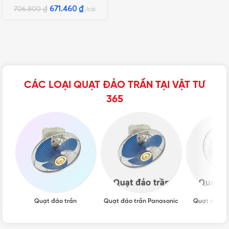
671.460
₫
706.800
₫
cái
CÁC LOẠI QUẠT ĐẢO TRẦN TẠI VẬT TƯ
365
Quạt đảo trần
Quạt đảo trần Panasonic
Quạt đảo t