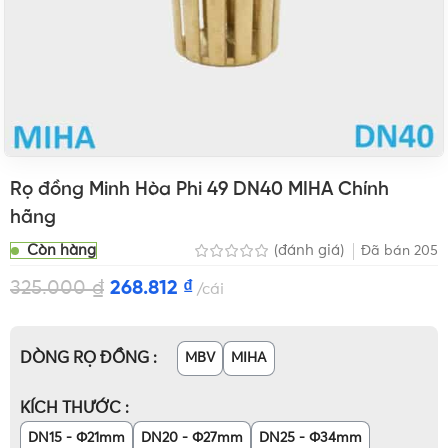
Rọ đồng Minh Hòa Phi 49 DN40 MIHA Chính
hãng
Còn hàng
(đánh giá)
Đã bán
205
325.000
₫
268.812
₫
cái
DÒNG RỌ ĐỒNG
MBV
MIHA
KÍCH THƯỚC
DN15 - Φ21mm
DN20 - Φ27mm
DN25 - Φ34mm