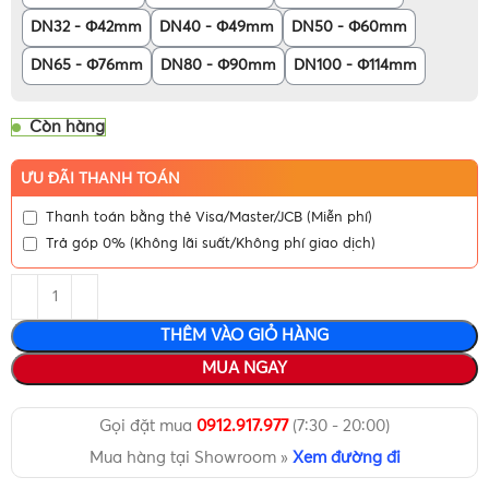
DN32 - Φ42mm
DN40 - Φ49mm
DN50 - Φ60mm
DN65 - Φ76mm
DN80 - Φ90mm
DN100 - Φ114mm
Còn hàng
ƯU ĐÃI THANH TOÁN
Thanh toán bằng thẻ Visa/Master/JCB (Miễn phí)
Trả góp 0% (Không lãi suất/Không phí giao dịch)
THÊM VÀO GIỎ HÀNG
MUA NGAY
Gọi đặt mua
0912.917.977
(7:30 - 20:00)
Mua hàng tại Showroom »
Xem đường đi