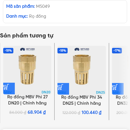
Mã sản phẩm:
M5049
Danh mục:
Rọ đồng
Sản phẩm tương tự
-18%
-18%
-17%
Rọ đồng MBV Phi 27
Rọ đồng MBV Phi 34
Rọ đồn
DN20 | Chính hãng
DN25 | Chính hãng
DN32 
Minh Hòa
Minh Hòa
M
68.904
₫
84.000
₫
100.440
₫
122.000
₫
200.0
NHẤN ĐỂ XEM TIẾP (THU GỌN)