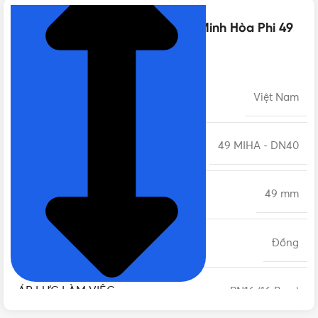
Thông số kỹ thuật của Rọ đồng Minh Hòa Phi 49
DN40 MIHA Chính hãng
XUẤT XỨ
Việt Nam
MODEL
49 MIHA - DN40
PHI
49 mm
CHẤT LIỆU
Đồng
ÁP LỰC LÀM VIỆC
PN16 (16 Bars)