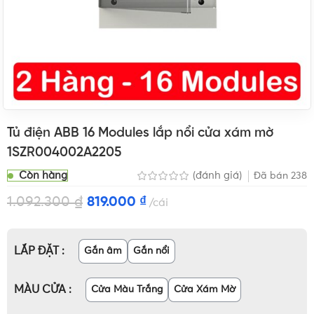
Tủ điện ABB 16 Modules lắp nổi cửa xám mờ
1SZR004002A2205
Còn hàng
(đánh giá)
Đã bán
238
1.092.300
₫
819.000
₫
cái
LẮP ĐẶT
Gắn âm
Gắn nổi
MÀU CỬA
Cửa Màu Trắng
Cửa Xám Mờ