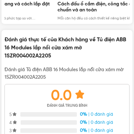
K
Cách đấu ổ cắm điện, công tắc điện Panasonic đúng
o
Khả năng chịu nhiệt (Resistance to heat): BPT 70
C
n
chuẩn và an toàn
o
Nhiệt độ lắp đặt (Installation Temperature): -25/+60
C
Ổ 
Mỗi căn hộ đều có cách thiết kế riêng biệt khác nhau vì…
Fire Resistance CoverBody, Terminal-Holder:
650°C/850°C
Resistance to Heat CoverBody, Terminal-Holder:
Đánh giá thực tế của Khách hàng về Tủ điện ABB
650°C/70°C
16 Modules lắp nổi cửa xám mờ
Halogen Free: không chứa các chất halogen độc hại như
1SZR004002A2205
clor, bromium, fluor, và iodine trong sản phẩm đảm bảo
tiêu chuẩn RoHS.
Đánh giá Tủ điện ABB 16 Modules lắp nổi cửa xám mờ
1SZR004002A2205
Tham khảo bảng giá tủ điện ABB đầy đủ tại:
https://vattu365.com/tu-dien-abb/
0.0
ĐÁNH GIÁ TRUNG BÌNH
0%
| 0 đánh giá
5
0%
| 0 đánh giá
4
0%
| 0 đánh giá
3