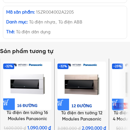
Mã sản phẩm:
1SZR004002A2205
Danh mục:
Tủ điện nhựa
,
Tủ điện ABB
Thẻ:
Tủ điện dân dụng
Sản phẩm tương tự
-32%
-32%
-25%
Tủ điện âm tường 16
Tủ điện âm tường 12
Tủ điện
Modules Panasonic
Modules Panasonic
4 Modul
BQDX16T11AV màu
BQDX12G11AV vàng ánh
1SZR
1.090.000
₫
1.600.000
₫
2.090.000
₫
3.080.000
₫
503.8
NHẤN ĐỂ XEM TIẾP (THU GỌN)