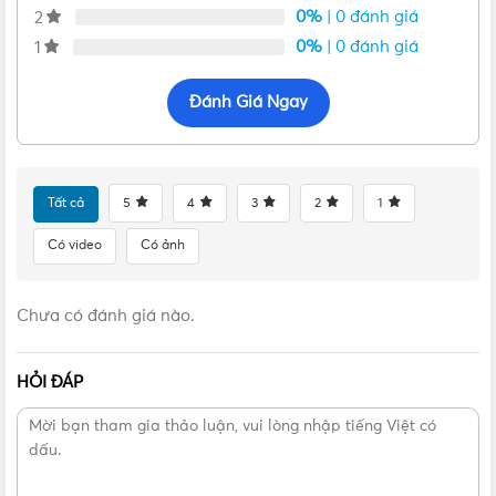
0%
| 0 đánh giá
2
0%
| 0 đánh giá
1
Đánh Giá Ngay
Tất cả
5
4
3
2
1
Có video
Có ảnh
Chưa có đánh giá nào.
Bản vẽ kỹ thuật kích thước mặt trước của Tủ điện lắp nổi ABB 16
modules cửa xám mờ 1SZR004002A2205
HỎI ĐÁP