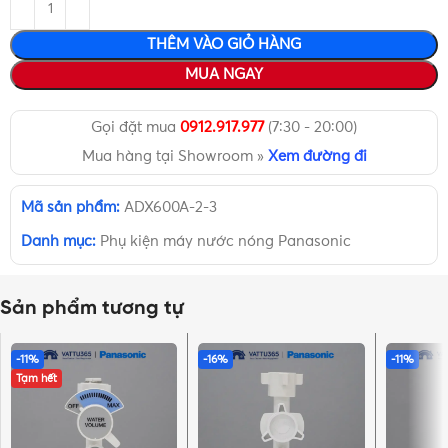
THÊM VÀO GIỎ HÀNG
MUA NGAY
Gọi đặt mua
0912.917.977
(7:30 - 20:00)
Mua hàng tại Showroom »
Xem đường đi
Mã sản phẩm:
ADX600A-2-3
Danh mục:
Phụ kiện máy nước nóng Panasonic
Sản phẩm tương tự
-11%
-16%
-11%
Tạm hết