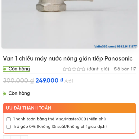
Van 1 chiều máy nước nóng gián tiếp Panasonic
Còn hàng
(đánh giá)
Đã bán
117
300.000
₫
249.000
₫
cái
Còn hàng
ƯU ĐÃI THANH TOÁN
Thanh toán bằng thẻ Visa/Master/JCB (Miễn phí)
Trả góp 0% (Không lãi suất/Không phí giao dịch)