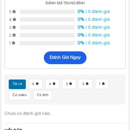
ĐÁNH GIÁ TRUNG BÌNH
0%
| 0 đánh giá
5
0%
| 0 đánh giá
4
0%
| 0 đánh giá
3
0%
| 0 đánh giá
2
0%
| 0 đánh giá
1
Đánh Giá Ngay
Van 1 chiều máy tắm gián tiếp Panasonic được sản xuất tại nhà
Tất cả
5
4
3
2
1
máy Panasonic tại Malaysia đảm bảo chất lượng cao nhất
Có video
Có ảnh
Đặc điểm nổi bật của van 1 chiều máy nước nóng
gián tiếp Panasonic
Chưa có đánh giá nào.
Dòng van 1 chiều
máy nước nóng gián tiếp Panasonic
này