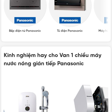
Bếp điện từ Panasonic
Tủ điện Panasonic
Máy hút 
Kinh nghiệm hay cho Van 1 chiều máy
nước nóng gián tiếp Panasonic
Van 1 chiều máy nước nóng gián tiếp Panasonic
Thiết bị này hoạt động với hai nhiệm vụ song song và
không thể tách rời.
Xem thêm các loại phụ kiện máy nước nóng chính hãng
khác
tại đây