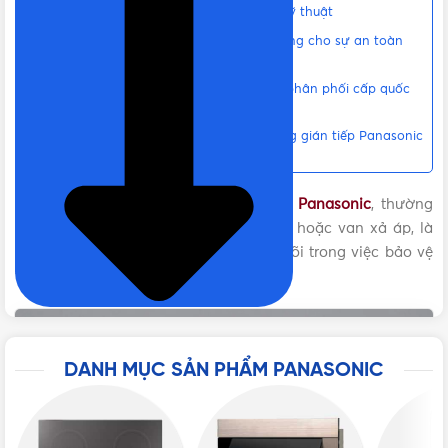
MÀU SẮC
Màu Bạc ánh kim
Hướng dẫn thay thế an toàn và đúng kỹ thuật
Tại sao nên lựa chọn linh kiện chính hãng cho sự an toàn
của gia đình bạn?
Vật Tư 365 – Giải pháp an tâm từ nhà phân phối cấp quốc
gia Panasonic
Liên hệ mua Van 1 chiều máy nước nóng gián tiếp Panasonic
Chính hãng, Giá tốt, Uy tín
Van 1 chiều máy nước nóng gián tiếp Panasonic
, thường
được giới kỹ thuật gọi là van an toàn hoặc van xả áp, là
một linh kiện cơ học đóng vai trò cốt lõi trong việc bảo vệ
toàn bộ hệ thống bình nóng lạnh.
DANH MỤC SẢN PHẨM PANASONIC