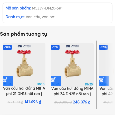
Mã sản phẩm:
M5339-DN20-5K1
Danh mục:
Van cầu, van hơi
Sản phẩm tương tự
-18%
-17%
-17%
Van cầu hơi đồng MIHA
Van cầu hơi đồng MIHA
Van cầu
phi 21 DN15 nối ren |
phi 34 DN25 nối ren |
phi 49 
Chính hãng Minh Hòa
Chính hãng Minh Hòa
Chính 
141.696
₫
172.000
₫
248.076
₫
300.000
₫
710.0
NHẤN ĐỂ XEM TIẾP (THU GỌN)