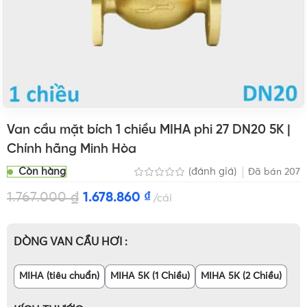
Van cầu mặt bích 1 chiều MIHA phi 27 DN20 5K |
Chính hãng Minh Hòa
Còn hàng
(đánh giá)
Đã bán
207
1.767.000
₫
1.678.860
₫
cái
DÒNG VAN CẦU HƠI
MIHA (tiêu chuẩn)
MIHA 5K (1 Chiều)
MIHA 5K (2 Chiều)