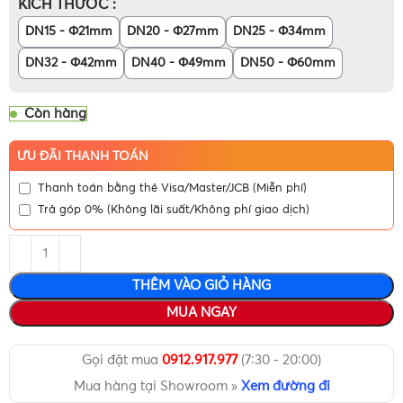
KÍCH THƯỚC
DN15 - Φ21mm
DN20 - Φ27mm
DN25 - Φ34mm
DN32 - Φ42mm
DN40 - Φ49mm
DN50 - Φ60mm
Còn hàng
ƯU ĐÃI THANH TOÁN
Thanh toán bằng thẻ Visa/Master/JCB (Miễn phí)
Trả góp 0% (Không lãi suất/Không phí giao dịch)
THÊM VÀO GIỎ HÀNG
MUA NGAY
Gọi đặt mua
0912.917.977
(7:30 - 20:00)
Mua hàng tại Showroom »
Xem đường đi