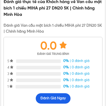
Đánh giá thực tế của Khách hàng về Van cầu mặt
CHUYÊN NGHIỆP
bích 1 chiều MIHA phi 27 DN20 5K | Chính hãng
Hotline:
0912917977
Minh Hòa
Email:
cskh@vattu365.com
Đánh giá Van cầu mặt bích 1 chiều MIHA phi 27 DN20 5K
| Chính hãng Minh Hòa
Website:
https://vattu365.com/
Showroom:
13 đường số 7, P. An Lạc A, Q. Bình Tân,
0.0
TPHCM
(
Click xem đường
)
ĐÁNH GIÁ TRUNG BÌNH
Vật Tư 365
là Nhà phân phối thiết bị điện nước dân
0%
| 0 đánh giá
dụng và công nghiệp tại TP.HCM từ các thương hiệu uy
5
tín như Panasonic, Nanoco, MPE, Schneider, Sino
0%
| 0 đánh giá
4
Vanlock, Bình Minh, Minh Hòa, Hoa Sen, Tiền Phong,...
0%
| 0 đánh giá
3
Vật Tư 365
Cam kết sản phẩm chính hãng, mức giá tốt,
0%
| 0 đánh giá
2
hỗ trợ giao hàng nhanh ở các tỉnh đáp cùng nhiều
0%
| 0 đánh giá
1
chương trình hấp dẫn ứng nhu cầu của khách hàng.
Đánh Giá Ngay