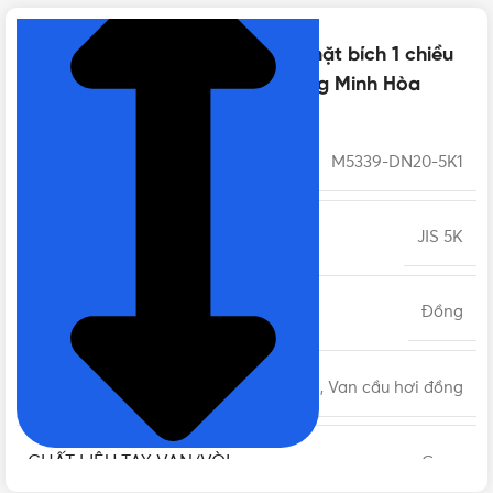
Thông số kỹ thuật của Van cầu mặt bích 1 chiều
MIHA phi 27 DN20 5K | Chính hãng Minh Hòa
MÃ SẢN PHẨM
M5339-DN20-5K1
TIÊU CHUẨN
JIS 5K
CHẤT LIỆU THÂN
Đồng
LOẠI
Van cầu hơi, Van cầu hơi đồng
CHẤT LIỆU TAY VAN/VÒI
Gang