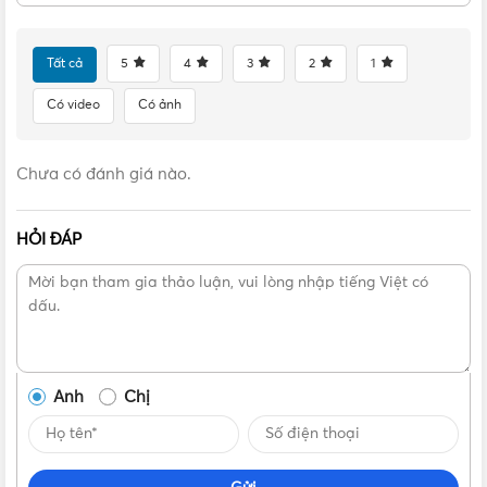
Tất cả
5
4
3
2
1
Có video
Có ảnh
Chưa có đánh giá nào.
HỎI ĐÁP
Anh
Chị