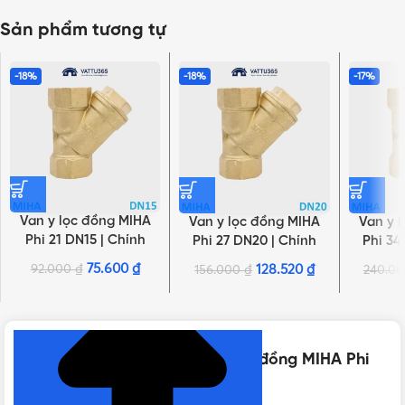
Sản phẩm tương tự
-18%
-18%
-17%
Van y lọc đồng MIHA
Van y lọc đồng MIHA
Van y 
Phi 21 DN15 | Chính
Phi 27 DN20 | Chính
Phi 34
hãng Minh Hòa
hãng Minh Hòa
hãn
75.600
₫
92.000
₫
128.520
₫
156.000
₫
240.0
NHẤN ĐỂ XEM TIẾP (THU GỌN)
Thông số kỹ thuật của Van y lọc đồng MIHA Phi
60 DN50 | Chính hãng Minh Hòa