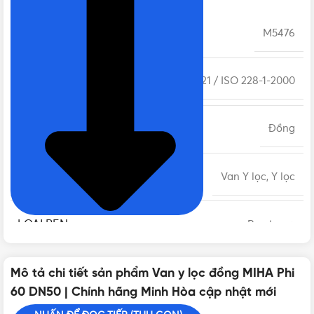
MÃ SẢN PHẨM
M5476
TIÊU CHUẨN
BS 21 / ISO 228-1-2000
CHẤT LIỆU THÂN
Đồng
LOẠI
Van Y lọc, Y lọc
LOẠI REN
Ren trong
BẢO HÀNH
Mô tả chi tiết sản phẩm Van y lọc đồng MIHA Phi
12 tháng
60 DN50 | Chính hãng Minh Hòa cập nhật mới