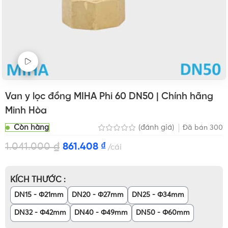
Xem Video sản phẩm
Van y lọc đồng MIHA Phi 60 DN50 | Chính hãng
Minh Hòa
Còn hàng
(đánh giá)
Đã bán
300
1.041.000
₫
861.408
₫
cái
KÍCH THƯỚC
DN15 - Φ21mm
DN20 - Φ27mm
DN25 - Φ34mm
DN32 - Φ42mm
DN40 - Φ49mm
DN50 - Φ60mm