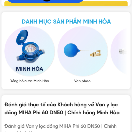
THƯƠNG HIỆU
Minh Hòa
DANH MỤC SẢN PHẨM MINH HÒA
KÍCH THƯỚC
DN50 - Φ60mm
Đồng hồ nước Minh Hòa
Van phao
Vò
VẬT TƯ 365 - NHÀ PHÂN PHỐI THIẾT BỊ ĐIỆN NƯỚC
CHUYÊN NGHIỆP
Đánh giá thực tế của Khách hàng về Van y lọc
đồng MIHA Phi 60 DN50 | Chính hãng Minh Hòa
Hotline:
0912917977
Email:
cskh@vattu365.com
Đánh giá Van y lọc đồng MIHA Phi 60 DN50 | Chính