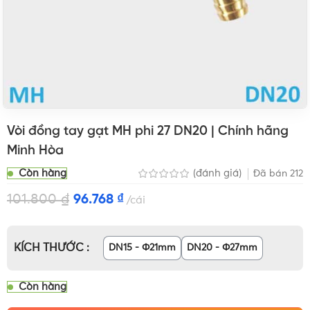
Vòi đồng tay gạt MH phi 27 DN20 | Chính hãng
Minh Hòa
Còn hàng
(đánh giá)
Đã bán
212
101.800
₫
96.768
₫
cái
KÍCH THƯỚC
DN15 - Φ21mm
DN20 - Φ27mm
Còn hàng