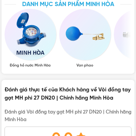
DANH MỤC SẢN PHẨM MINH HÒA
KHỐI LƯỢNG
153 (g)
THƯƠNG HIỆU
Minh Hòa
KÍCH THƯỚC
DN20 - Φ27mm
Đồng hồ nước Minh Hòa
Van phao
Vò
VẬT TƯ 365 - NHÀ PHÂN PHỐI THIẾT BỊ ĐIỆN NƯỚC
CHUYÊN NGHIỆP
Đánh giá thực tế của Khách hàng về Vòi đồng tay
gạt MH phi 27 DN20 | Chính hãng Minh Hòa
Hotline:
0912917977
Email:
cskh@vattu365.com
Đánh giá Vòi đồng tay gạt MH phi 27 DN20 | Chính hãng
Minh Hòa
Website:
https://vattu365.com/
Showroom:
13 đường số 7, P. An Lạc A, Q. Bình Tân,