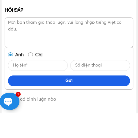
HỎI ĐÁP
Anh
Chị
Gửi
1
Không có bình luận nào
Open
chaty
VẬT TƯ 365
| NHÀ PHÂN PHỐI THIẾT BỊ ĐIỆN NƯỚC CHÍNH