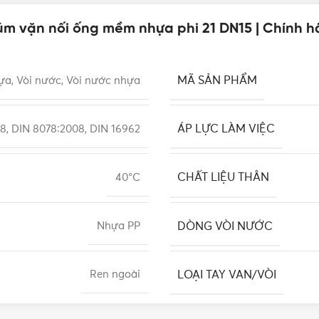
úm vặn nối ống mềm nhựa phi 21 DN15 | Chính 
MÃ SẢN PHẨM
ựa, Vòi nước, Vòi nước nhựa
ÁP LỰC LÀM VIỆC
8, DIN 8078:2008, DIN 16962
CHẤT LIỆU THÂN
40°C
DÒNG VÒI NƯỚC
Nhựa PP
LOẠI TAY VAN/VÒI
Ren ngoài