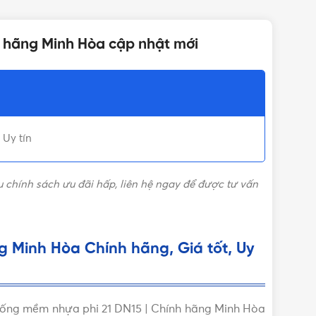
Việt Nam
h hãng Minh Hòa cập nhật mới
10 cái/hộp, 80 cái/thùng
Nhựa
 Uy tín
DN15 - Φ21mm
u chính sách ưu đãi hấp, liên hệ ngay để được tư vấn
 Minh Hòa Chính hãng, Giá tốt, Uy
i ống mềm nhựa phi 21 DN15 | Chính hãng Minh Hòa