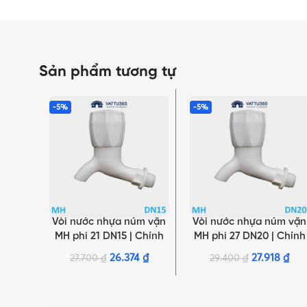
Sản phẩm tương tự
-5%
-5%
Vòi nước nhựa núm vặn
Vòi nước nhựa núm vặn
THÊM VÀO GIỎ HÀNG
THÊM VÀO GIỎ HÀNG
MH phi 21 DN15 | Chính
MH phi 27 DN20 | Chính
hãng Minh Hòa
hãng Minh Hòa
26.374
₫
27.918
₫
27.700
₫
29.400
₫
NHẤN ĐỂ XEM TIẾP (THU GỌN)