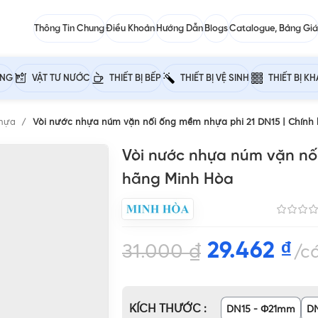
Thông Tin Chung
Điều Khoản
Hướng Dẫn
Blogs
Catalogue, Bảng Giá
ỰNG
VẬT TƯ NƯỚC
THIẾT BỊ BẾP
THIẾT BỊ VỆ SINH
THIẾT BỊ K
nhựa
Vòi nước nhựa núm vặn nối ống mềm nhựa phi 21 DN15 | Chính
Vòi nước nhựa núm vặn nối
hãng Minh Hòa
29.462
₫
31.000
₫
cá
KÍCH THƯỚC
DN15 - Φ21mm
D