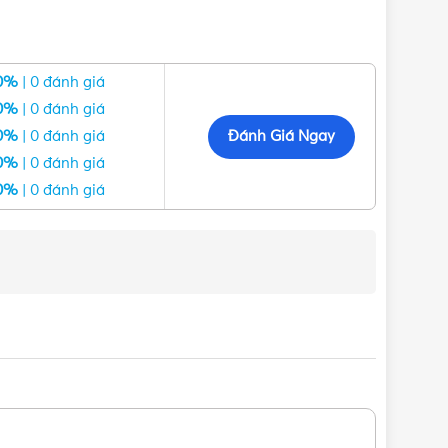
0%
| 0 đánh giá
0%
| 0 đánh giá
Đánh Giá Ngay
0%
| 0 đánh giá
0%
| 0 đánh giá
0%
| 0 đánh giá
ư Panasonic, Nanoco, MPE, Schneider, Sino Vanlock,
hàng nhanh ở các tỉnh đáp cùng nhiều chương trình