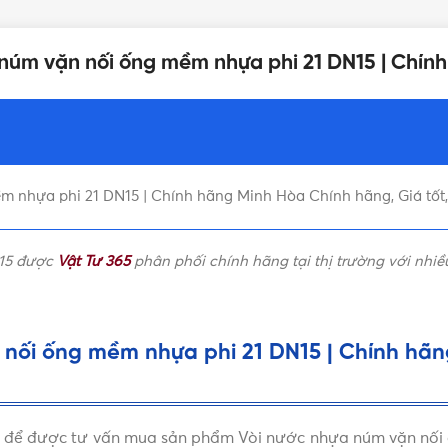
XUẤT XỨ
Màu trắng
 núm vặn nối ống mềm nhựa phi 21 DN15 | Chín
ĐÓNG GÓI
Theo chính sách của hãng
NỐI ỐNG MỀM
N/A
 nhựa phi 21 DN15 | Chính hãng Minh Hòa Chính hãng, Giá tốt,
KÍCH THƯỚC
Minh Hòa
N15 được
Vật Tư 365
phân phối chính hãng tại thị trường với nhiề
nối ống mềm nhựa phi 21 DN15 | Chính hãng
ưới để được tư vấn mua sản phẩm Vòi nước nhựa núm vặn nố