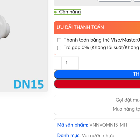
Còn hàng
ƯU ĐÃI THANH TOÁN
Thanh toán bằng thẻ Visa/Master/J
Trả góp 0% (Không lãi suất/Không 
TH
Gọi đặt m
Mua hàng t
Mã sản phẩm:
VNNVOMN15-MH
Danh mục:
Vòi nước nhựa