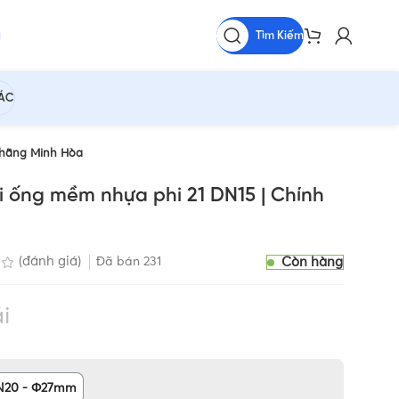
Tìm Kiếm
HÁC
 hãng Minh Hòa
 ống mềm nhựa phi 21 DN15 | Chính
Còn hàng
(đánh giá)
Đã bán
231
i
N20 - Φ27mm