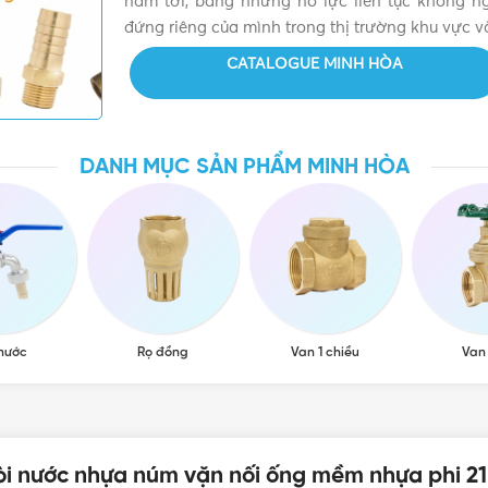
năm tới, bằng những nỗ lực liên tục không 
đứng riêng của mình trong thị trường khu vực và
CATALOGUE MINH HÒA
DANH MỤC SẢN PHẨM MINH HÒA
 nước
Rọ đồng
Van 1 chiều
Van
òi nước nhựa núm vặn nối ống mềm nhựa phi 21
T TƯ 365 - NHÀ PHÂN PHỐI THIẾT BỊ ĐIỆN NƯỚC CHUYÊN NGH