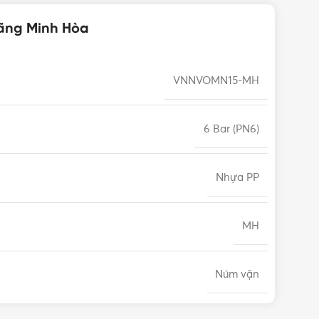
hãng Minh Hòa
VNNVOMN15-MH
6 Bar (PN6)
Nhựa PP
MH
Núm vặn