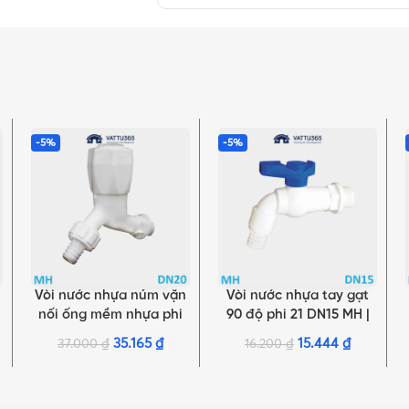
-5%
-5%
Vòi nước nhựa núm vặn
Vòi nước nhựa tay gạt
THÊM VÀO GIỎ HÀNG
THÊM VÀO GIỎ HÀNG
nối ống mềm nhựa phi
90 độ phi 21 DN15 MH |
27 DN20 | Chính hãng
Chính hãng Minh Hòa
35.165
₫
15.444
₫
37.000
₫
16.200
₫
Minh Hòa