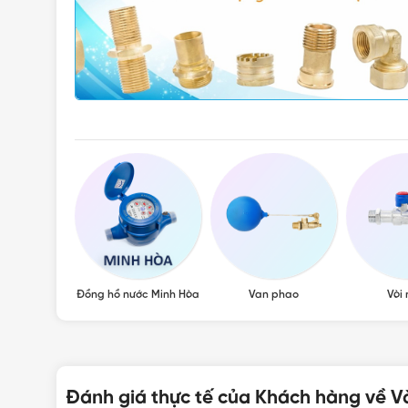
, van hơi
Đồng hồ nước Minh Hòa
Van phao
Vòi
Đánh giá thực tế của Khách hàng về V
VẬ