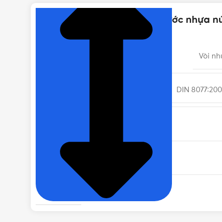
Thông số kỹ thuật của Vòi nước nhựa n
LOẠI
Vòi nh
TIÊU CHUẨN
DIN 8077:200
NHIỆT ĐỘ LÀM VIỆC
CHẤT LIỆU TAY VAN/VÒI
LOẠI REN