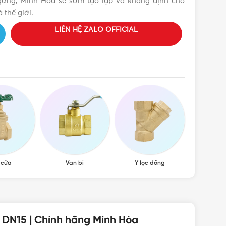
ngừng, Minh Hòa sẽ sớm tạo lập và khắng định chỗ
 thế giới.
LIÊN HỆ ZALO OFFICIAL
 cửa
Van bi
Y lọc đồng
Van cầu,
 DN15 | Chính hãng Minh Hòa
IỆP