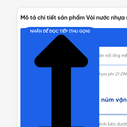
MÀU SẮC
Mô tả chi tiết sản phẩm Vòi nước nhựa
BẢO HÀNH
NHẤN ĐỂ ĐỌC TIẾP (THU GỌN)
Nội dung chính
KHỐI LƯỢNG
Liên hệ mua Vòi nước nhựa núm vặn nối ống mềm
THƯƠNG HIỆU
Vòi nước nhựa núm vặn nối ống mềm nhựa phi 21 D
đặt hàng nhanh chóng.
Liên hệ mua Vòi nước nhựa núm vặn 
tín
Vui lòng liên hệ Vật Tư 365 theo các kênh bên d