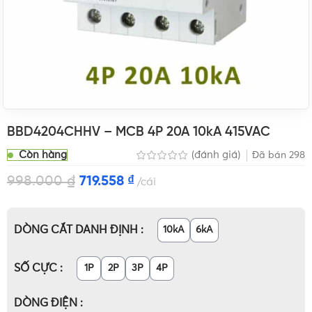
BBD4204CHHV – MCB 4P 20A 10kA 415VAC
Còn hàng
(đánh giá)
Đã bán
298
998.000
₫
719.558
₫
cái
DÒNG CẮT DANH ĐỊNH
10kA
6kA
SỐ CỰC
1P
2P
3P
4P
DÒNG ĐIỆN