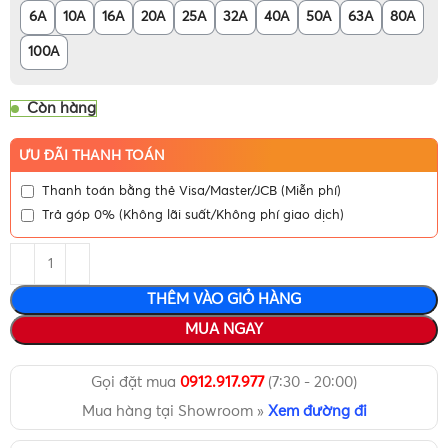
6A
10A
16A
20A
25A
32A
40A
50A
63A
80A
100A
Còn hàng
ƯU ĐÃI THANH TOÁN
Thanh toán bằng thẻ Visa/Master/JCB (Miễn phí)
Trả góp 0% (Không lãi suất/Không phí giao dịch)
THÊM VÀO GIỎ HÀNG
MUA NGAY
Gọi đặt mua
0912.917.977
(7:30 - 20:00)
Mua hàng tại Showroom »
Xem đường đi