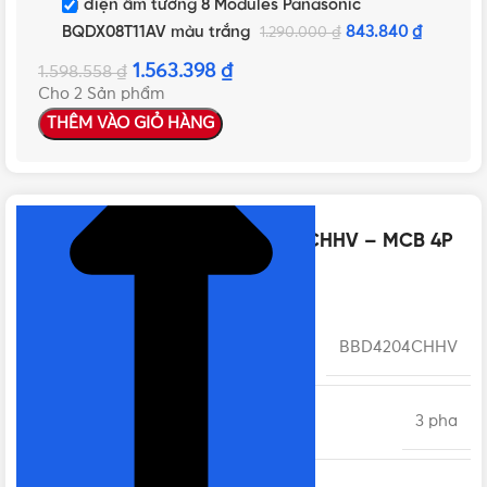
Tủ điện âm tường 8 Modules Panasonic
BQDX08T11AV màu trắng
843.840
₫
1.290.000
₫
1.563.398
₫
1.598.558
₫
Cho 2 Sản phẩm
THÊM VÀO GIỎ HÀNG
NHẤN ĐỂ XEM TIẾP (THU GỌN)
Thông số kỹ thuật của BBD4204CHHV – MCB 4P
20A 10kA 415VAC
MÃ SẢN PHẨM
BBD4204CHHV
SỐ PHA
3 pha