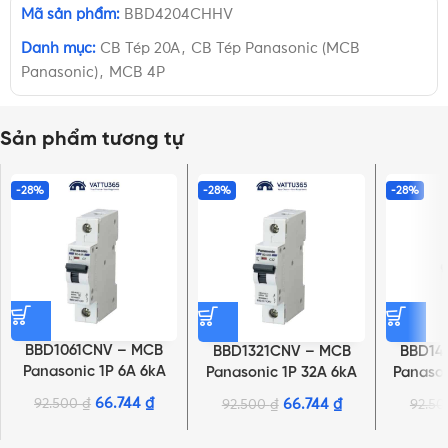
Mã sản phẩm:
BBD4204CHHV
Danh mục:
CB Tép 20A
,
CB Tép Panasonic (MCB
Panasonic)
,
MCB 4P
Sản phẩm tương tự
-28%
-28%
-28%
BBD1061CNV – MCB
BBD1321CNV – MCB
BBD14
Panasonic 1P 6A 6kA
Panasonic 1P 32A 6kA
Panason
240VAC
240VAC
66.744
₫
92.500
₫
66.744
₫
92.500
₫
92.5