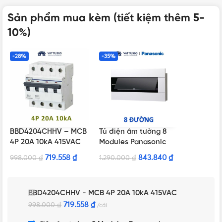
Sản phẩm mua kèm (tiết kiệm thêm 5-
10%)
-28%
-35%
BBD4204CHHV – MCB
Tủ điện âm tường 8
4P 20A 10kA 415VAC
Modules Panasonic
BQDX08T11AV màu
719.558
₫
843.840
₫
998.000
₫
1.290.000
₫
trắng
BBD4204CHHV - MCB 4P 20A 10kA 415VAC
719.558
₫
998.000
₫
cái