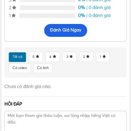
3
0%
| 0 đánh giá
2
0%
| 0 đánh giá
1
Đánh Giá Ngay
Tất cả
5
4
3
2
1
VẬT TƯ 365 - NHÀ PHÂN PHỐI THIẾT BỊ ĐIỆN NƯỚC
Có video
Có ảnh
CHUYÊN NGHIỆP
Hotline:
0912917977
Chưa có đánh giá nào.
Email:
cskh@vattu365.com
HỎI ĐÁP
Website:
https://vattu365.com/
Showroom:
13 đường số 7, P. An Lạc A, Q. Bình Tân,
TPHCM
(
Click xem đường
)