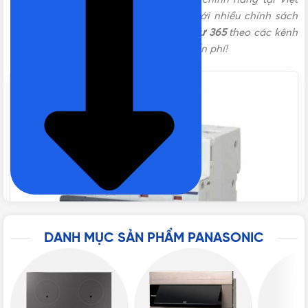
Nam nói chung và TPHCM nói riêng với nhiều chính sách
TIÊU CHUẨN
IEC 60898, IEC 60947-2
ưu đãi hấp dẫn. Liên hệ ngay với
Vật Tư 365
theo các kênh
bên dưới để được tư vấn mua hàng miễn phí!
BẢO HÀNH
12 tháng
ĐÓNG GÓI
3 cái/hộp, 12 cái/thùng
THƯƠNG HIỆU
Panasonic
SỐ CỰC
4P
DANH MỤC SẢN PHẨM PANASONIC
DÒNG CẮT DANH ĐỊNH
10kA
DÒNG ĐIỆN
20A