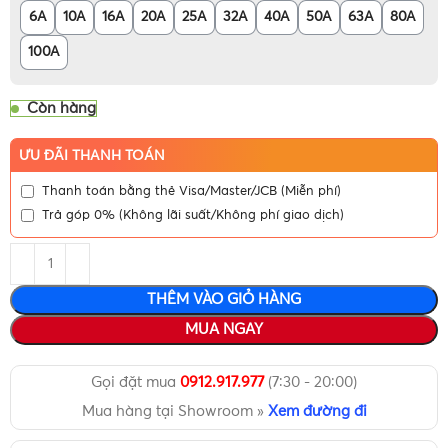
6A
10A
16A
20A
25A
32A
40A
50A
63A
80A
100A
Còn hàng
ƯU ĐÃI THANH TOÁN
Thanh toán bằng thẻ Visa/Master/JCB (Miễn phí)
Trả góp 0% (Không lãi suất/Không phí giao dịch)
THÊM VÀO GIỎ HÀNG
MUA NGAY
Gọi đặt mua
0912.917.977
(7:30 - 20:00)
Mua hàng tại Showroom »
Xem đường đi