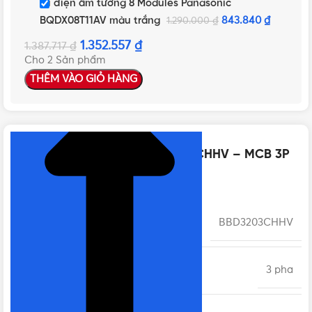
Tủ điện âm tường 8 Modules Panasonic
BQDX08T11AV màu trắng
843.840
₫
1.290.000
₫
1.352.557
₫
1.387.717
₫
Cho 2 Sản phẩm
THÊM VÀO GIỎ HÀNG
NHẤN ĐỂ XEM TIẾP (THU GỌN)
Thông số kỹ thuật của BBD3203CHHV – MCB 3P
20A 10kA 415VAC
MÃ SẢN PHẨM
BBD3203CHHV
SỐ PHA
3 pha