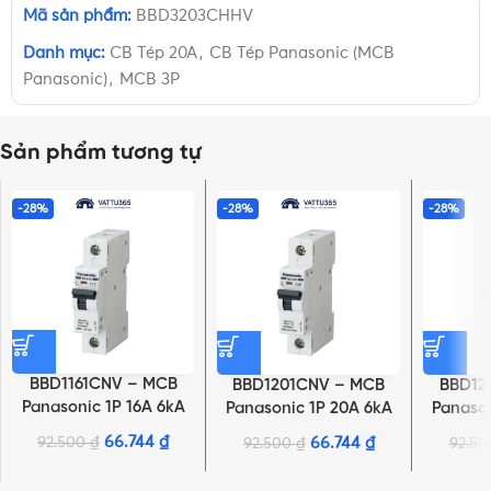
Mã sản phẩm:
BBD3203CHHV
Danh mục:
CB Tép 20A
,
CB Tép Panasonic (MCB
Panasonic)
,
MCB 3P
Sản phẩm tương tự
-28%
-28%
-28%
BBD1161CNV – MCB
BBD1201CNV – MCB
BBD12
Panasonic 1P 16A 6kA
Panasonic 1P 20A 6kA
Panason
240VAC
240VAC
66.744
₫
92.500
₫
66.744
₫
92.500
₫
92.5