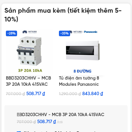
Sản phẩm mua kèm (tiết kiệm thêm 5-
10%)
-28%
-35%
BBD3203CHHV – MCB
Tủ điện âm tường 8
3P 20A 10kA 415VAC
Modules Panasonic
BQDX08T11AV màu
508.717
₫
843.840
₫
707.000
₫
1.290.000
₫
trắng
BBD3203CHHV - MCB 3P 20A 10kA 415VAC
508.717
₫
707.000
₫
cái