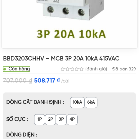
BBD3203CHHV – MCB 3P 20A 10kA 415VAC
Còn hàng
(đánh giá)
Đã bán
329
707.000
₫
508.717
₫
cái
DÒNG CẮT DANH ĐỊNH
10kA
6kA
SỐ CỰC
1P
2P
3P
4P
DÒNG ĐIỆN