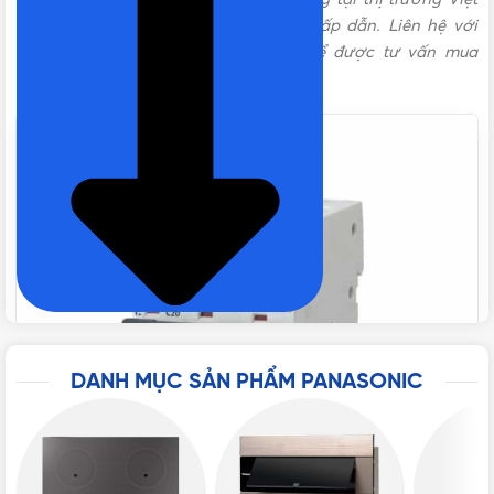
Nam với nhiều chương trình ưu đãi hấp dẫn. Liên hệ với
TIÊU CHUẨN
IEC 60898, IEC 60947-2
chúng tôi theo các kênh bên dưới để được tư vấn mua
hàng miễn phí!
BẢO HÀNH
12 tháng
ĐÓNG GÓI
4 cái/hộp, 16 cái/thùng
THƯƠNG HIỆU
Panasonic
SỐ CỰC
3P
DANH MỤC SẢN PHẨM PANASONIC
DÒNG CẮT DANH ĐỊNH
10kA
DÒNG ĐIỆN
20A