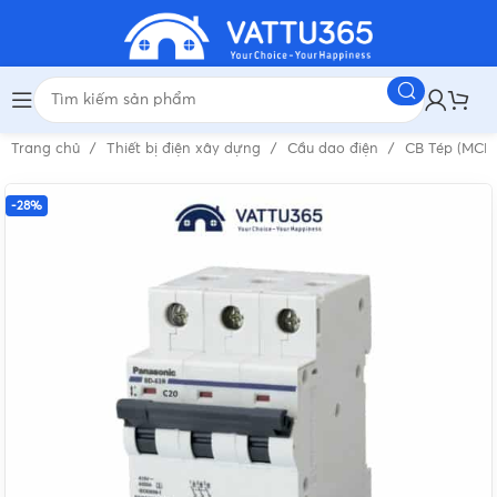
Trang chủ
Thiết bị điện xây dựng
Cầu dao điện
CB Tép (MCB
-28%