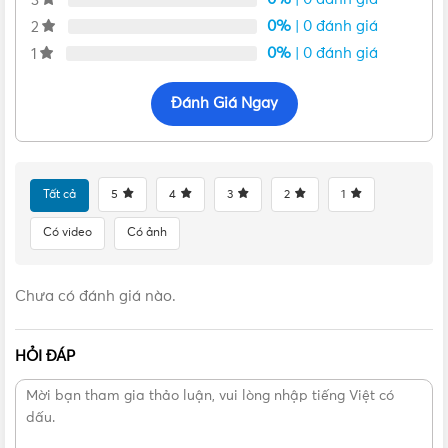
3
0%
| 0 đánh giá
2
0%
| 0 đánh giá
1
Đánh Giá Ngay
Tất cả
5
4
3
2
1
VẬT TƯ 365 - NHÀ PHÂN PHỐI THIẾT BỊ ĐIỆN NƯỚC
Có video
Có ảnh
CHUYÊN NGHIỆP
Hotline:
0912917977
Chưa có đánh giá nào.
Email:
cskh@vattu365.com
HỎI ĐÁP
Website:
https://vattu365.com/
Showroom:
13 đường số 7, P. An Lạc A, Q. Bình Tân,
TPHCM
(
Click xem đường
)