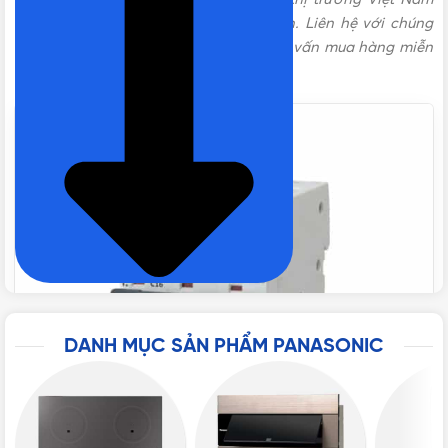
với nhiều chương trình ưu đãi hấp dẫn. Liên hệ với chúng
TIÊU CHUẨN
IEC 60898, IEC 60947-2
tôi theo các kênh bên dưới để được tư vấn mua hàng miễn
phí!
BẢO HÀNH
12 tháng
ĐÓNG GÓI
4 cái/hộp, 16 cái/thùng
THƯƠNG HIỆU
Panasonic
SỐ CỰC
3P
DANH MỤC SẢN PHẨM PANASONIC
DÒNG CẮT DANH ĐỊNH
10kA
DÒNG ĐIỆN
16A