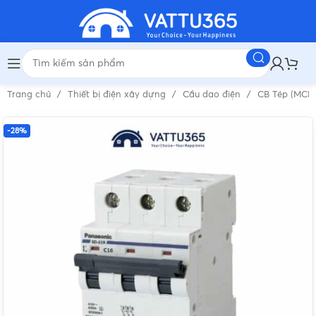
Trang chủ
Thiết bị điện xây dựng
Cầu dao điện
CB Tép (MCB
-28%