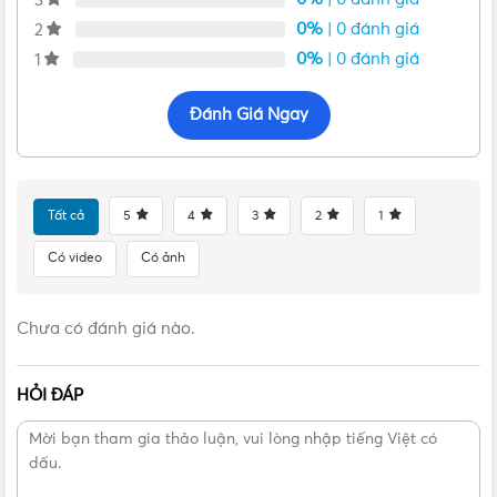
3
0%
| 0 đánh giá
2
0%
| 0 đánh giá
1
Đánh Giá Ngay
Tất cả
5
4
3
2
1
VẬT TƯ 365 - NHÀ PHÂN PHỐI THIẾT BỊ ĐIỆN NƯỚC
Có video
Có ảnh
CHUYÊN NGHIỆP
Hotline:
0912917977
Chưa có đánh giá nào.
Email:
cskh@vattu365.com
HỎI ĐÁP
Website:
https://vattu365.com/
Showroom:
13 đường số 7, P. An Lạc A, Q. Bình Tân,
TPHCM
(
Click xem đường
)