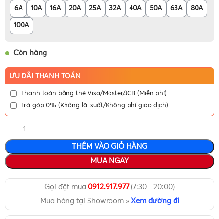
6A
10A
16A
20A
25A
32A
40A
50A
63A
80A
100A
Còn hàng
ƯU ĐÃI THANH TOÁN
Thanh toán bằng thẻ Visa/Master/JCB (Miễn phí)
Trả góp 0% (Không lãi suất/Không phí giao dịch)
THÊM VÀO GIỎ HÀNG
MUA NGAY
Gọi đặt mua
0912.917.977
(7:30 - 20:00)
Mua hàng tại Showroom »
Xem đường đi