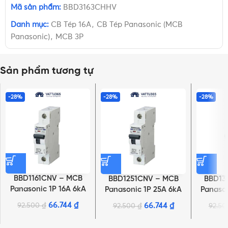
Mã sản phẩm:
BBD3163CHHV
Danh mục:
CB Tép 16A
,
CB Tép Panasonic (MCB
Panasonic)
,
MCB 3P
Sản phẩm tương tự
-28%
-28%
-28%
BBD1161CNV – MCB
BBD1251CNV – MCB
BBD13
Panasonic 1P 16A 6kA
Panasonic 1P 25A 6kA
Panason
240VAC
240VAC
66.744
₫
92.500
₫
66.744
₫
92.500
₫
92.5