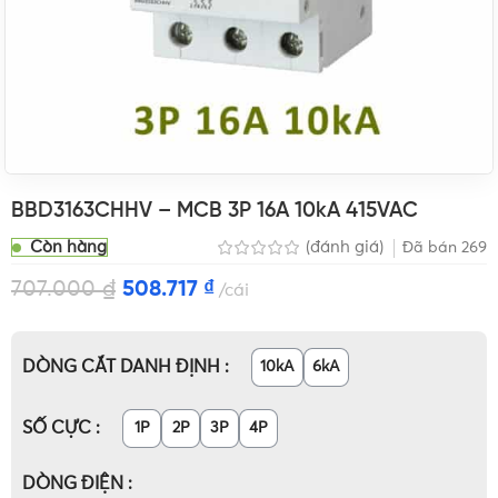
BBD3163CHHV – MCB 3P 16A 10kA 415VAC
Còn hàng
(đánh giá)
Đã bán
269
707.000
₫
508.717
₫
cái
DÒNG CẮT DANH ĐỊNH
10kA
6kA
SỐ CỰC
1P
2P
3P
4P
DÒNG ĐIỆN