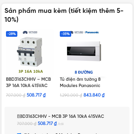
Sản phẩm mua kèm (tiết kiệm thêm 5-
10%)
-28%
-35%
BBD3163CHHV – MCB
Tủ điện âm tường 8
3P 16A 10kA 415VAC
Modules Panasonic
BQDX08T11AV màu
508.717
₫
843.840
₫
707.000
₫
1.290.000
₫
trắng
BBD3163CHHV - MCB 3P 16A 10kA 415VAC
508.717
₫
707.000
₫
cái