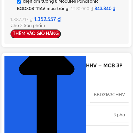
Tủ điện âm tường 8 Modules Panasonic
BQDX08T11AV màu trắng
843.840
₫
1.290.000
₫
1.352.557
₫
1.387.717
₫
Cho 2 Sản phẩm
THÊM VÀO GIỎ HÀNG
NHẤN ĐỂ XEM TIẾP (THU GỌN)
Thông số kỹ thuật của BBD3163CHHV – MCB 3P
16A 10kA 415VAC
MÃ SẢN PHẨM
BBD3163CHHV
SỐ PHA
3 pha