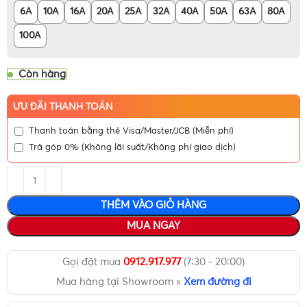
6A
10A
16A
20A
25A
32A
40A
50A
63A
80A
100A
Còn hàng
ƯU ĐÃI THANH TOÁN
Thanh toán bằng thẻ Visa/Master/JCB (Miễn phí)
Trả góp 0% (Không lãi suất/Không phí giao dịch)
THÊM VÀO GIỎ HÀNG
MUA NGAY
Gọi đặt mua
0912.917.977
(7:30 - 20:00)
Mua hàng tại Showroom »
Xem đường đi