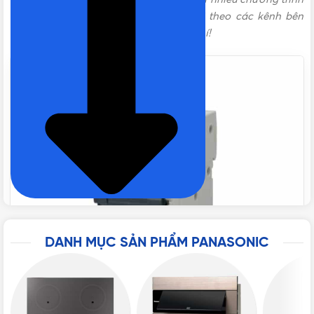
ưu đãi hấp dẫn. Liên hệ với chúng tôi theo các kênh bên
TIÊU CHUẨN
IEC 60898, IEC 60947-2
dưới để được tư vấn mua hàng miễn phí!
BẢO HÀNH
12 tháng
ĐÓNG GÓI
6 cái/hộp, 24 cái/thùng
THƯƠNG HIỆU
Panasonic
SỐ CỰC
2P
DANH MỤC SẢN PHẨM PANASONIC
DÒNG CẮT DANH ĐỊNH
10kA
DÒNG ĐIỆN
16A