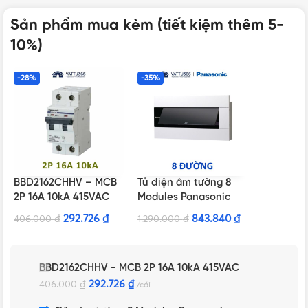
Sản phẩm mua kèm (tiết kiệm thêm 5-
10%)
-28%
-35%
BBD2162CHHV – MCB
Tủ điện âm tường 8
2P 16A 10kA 415VAC
Modules Panasonic
BQDX08T11AV màu
292.726
₫
843.840
₫
406.000
₫
1.290.000
₫
trắng
BBD2162CHHV - MCB 2P 16A 10kA 415VAC
292.726
₫
406.000
₫
cái