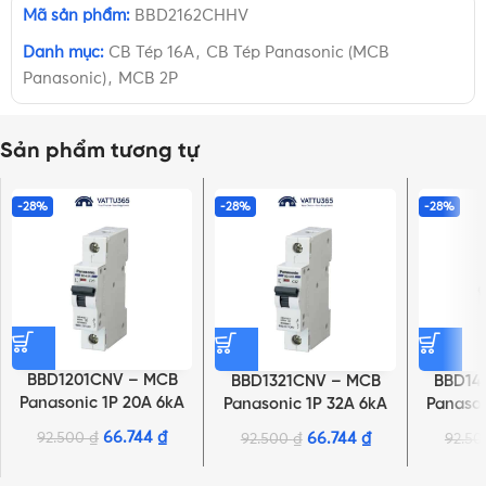
Mã sản phẩm:
BBD2162CHHV
Danh mục:
CB Tép 16A
,
CB Tép Panasonic (MCB
Panasonic)
,
MCB 2P
Sản phẩm tương tự
-28%
-28%
-28%
BBD1201CNV – MCB
BBD1321CNV – MCB
BBD14
Panasonic 1P 20A 6kA
Panasonic 1P 32A 6kA
Panason
240VAC
240VAC
66.744
₫
92.500
₫
66.744
₫
92.500
₫
92.5