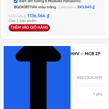
Tủ điện âm tường 8 Modules Panasonic
BQDX08T11AV màu trắng
843.840
₫
1.290.000
₫
1.136.566
₫
1.171.726
₫
Cho 2 Sản phẩm
THÊM VÀO GIỎ HÀNG
NHẤN ĐỂ XEM TIẾP (THU GỌN)
Thông số kỹ thuật của BBD2162CHHV – MCB 2P
16A 10kA 415VAC
MÃ SẢN PHẨM
BBD2162CHHV
SỐ PHA
1 pha