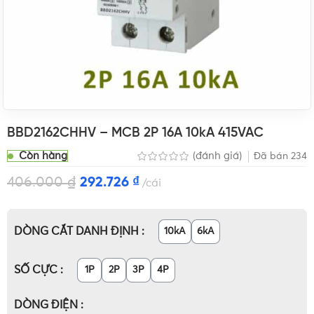
BBD2162CHHV – MCB 2P 16A 10kA 415VAC
Còn hàng
(đánh giá)
Đã bán
234
406.000
₫
292.726
₫
cái
DÒNG CẮT DANH ĐỊNH
10kA
6kA
SỐ CỰC
1P
2P
3P
4P
DÒNG ĐIỆN