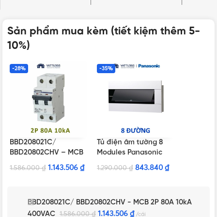
Sản phẩm mua kèm (tiết kiệm thêm 5-
10%)
-28%
-35%
BBD208021C/
Tủ điện âm tường 8
BBD20802CHV – MCB
Modules Panasonic
2P 80A 10kA 400VAC
BQDX08T11AV màu
1.143.506
₫
843.840
₫
1.586.000
₫
1.290.000
₫
trắng
BBD208021C/ BBD20802CHV - MCB 2P 80A 10kA
400VAC
1.143.506
₫
1.586.000
₫
cái