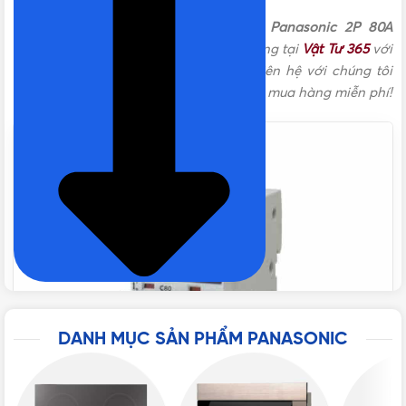
BBD208021C/ BBD20802CHV – MCB Panasonic 2P 80A
10kA 400VAC
được phân phối chính hãng tại
Vật Tư 365
với
TIÊU CHUẨN
IEC 60898, IEC 60947-2
nhiều chương trình ưu đãi hấp dẫn. Liên hệ với chúng tôi
theo các kênh bên dưới để được tư vấn mua hàng miễn phí!
BẢO HÀNH
12 tháng
ĐÓNG GÓI
6 cái/hộp, 24 cái/thùng
THƯƠNG HIỆU
Panasonic
SỐ CỰC
2P
DANH MỤC SẢN PHẨM PANASONIC
DÒNG CẮT DANH ĐỊNH
10kA