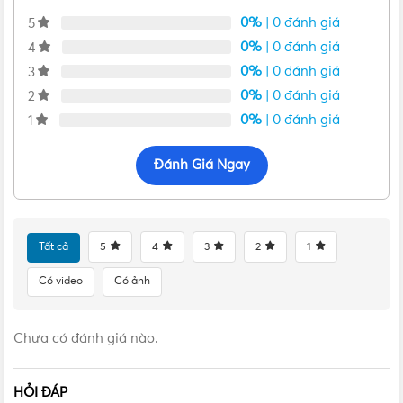
0%
| 0 đánh giá
5
0%
| 0 đánh giá
4
0%
| 0 đánh giá
3
0%
| 0 đánh giá
2
0%
| 0 đánh giá
1
Đánh Giá Ngay
VẬT TƯ 365 - NHÀ PHÂN PHỐI THIẾT BỊ ĐIỆN NƯỚC
CHUYÊN NGHIỆP
Tất cả
5
4
3
2
1
Hotline:
0912917977
Có video
Có ảnh
Email:
cskh@vattu365.com
Chưa có đánh giá nào.
Website:
https://vattu365.com/
Showroom:
13 đường số 7, P. An Lạc A, Q. Bình Tân,
HỎI ĐÁP