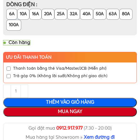
DÒNG ĐIỆN
6A
10A
16A
20A
25A
32A
40A
50A
63A
80A
100A
Còn hàng
ƯU ĐÃI THANH TOÁN
Thanh toán bằng thẻ Visa/Master/JCB (Miễn phí)
Trả góp 0% (Không lãi suất/Không phí giao dịch)
THÊM VÀO GIỎ HÀNG
MUA NGAY
Gọi đặt mua
0912.917.977
(7:30 - 20:00)
Mua hàng tại Showroom »
Xem đường đi