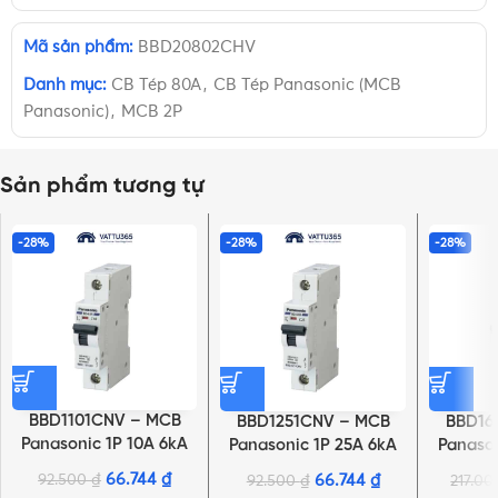
Mã sản phẩm:
BBD20802CHV
Danh mục:
CB Tép 80A
,
CB Tép Panasonic (MCB
Panasonic)
,
MCB 2P
Sản phẩm tương tự
-28%
-28%
-28%
BBD1101CNV – MCB
BBD1251CNV – MCB
BBD16
Panasonic 1P 10A 6kA
Panasonic 1P 25A 6kA
Panason
240VAC
240VAC
66.744
₫
92.500
₫
66.744
₫
92.500
₫
217.0