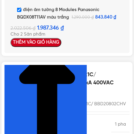
Tủ điện âm tường 8 Modules Panasonic
BQDX08T11AV màu trắng
843.840
₫
1.290.000
₫
1.987.346
₫
2.022.506
₫
Cho 2 Sản phẩm
THÊM VÀO GIỎ HÀNG
NHẤN ĐỂ XEM TIẾP (THU GỌN)
Thông số kỹ thuật của BBD208021C/
BBD20802CHV – MCB 2P 80A 10kA 400VAC
MÃ SẢN PHẨM
BBD208021C/ BBD20802CHV
SỐ PHA
1 pha