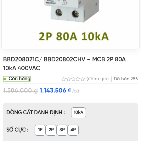
BBD208021C/ BBD20802CHV – MCB 2P 80A
10kA 400VAC
Còn hàng
(đánh giá)
Đã bán
286
1.586.000
₫
1.143.506
₫
cái
DÒNG CẮT DANH ĐỊNH
10kA
SỐ CỰC
1P
2P
3P
4P